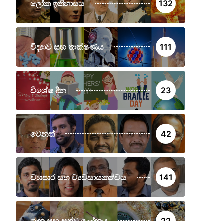
ලෝක ඉතිහාසය
132
විද්‍යාව සහ තාක්ෂණය
111
විශේෂ දින
23
වෙනත්
42
ව්‍යාපාර සහ ව්‍යවසායකත්වය
141
ශාක සහ සත්ව ලෝකය
22