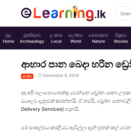
මුල
පුරාවිද්‍යාව
ලංකාව
ලෝකය
සොබාදහම
චිත්‍රපට
Home
Archaeology
Local
World
Nature
Movies
ආහාර පාන බෙදා හරින ඩ්‍ර
December 9, 2019
කාලීන
අද අපි බලාපොරොත්තු වෙන්නෙ ඩ්‍රෝන යානා උපක
ඔයාලව දැනුවත් කරන්නයි. ඒ තමයි, ඩ්‍රෝන යානාව
Delivery Services) ගැනයි.
මේ සංකල්පය කරලියට ඇවිල්ලා දැන් හුගක් කල් වෙනවා