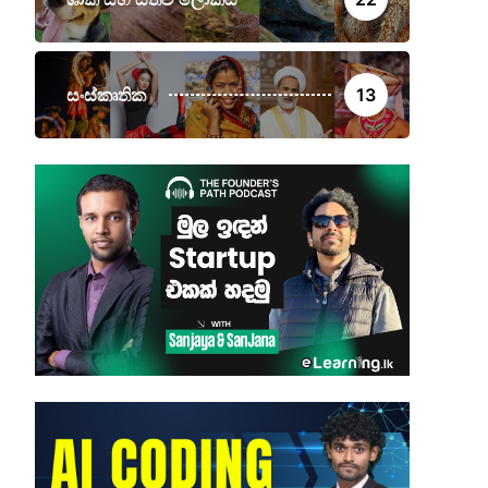
සංස්කෘතික
13