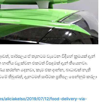
වත්, පාර්සලය ඒ තැනටම වැටෙන විදිහේ ක්‍රමයක් දැන්
ානිය වළක්වන එකටත් විසදුමක් දැන් තියෙනවා.
ණය කරන්න දෙනවා, කෑම එක දාන්න, බාධාවක් නැති
මේ තිබුණත්, දැනටමත් සාර්ථක ප්‍රතිපල පෙන්නුම් කරලා
s/aliciakelso/2019/07/12/food-delivery-via-