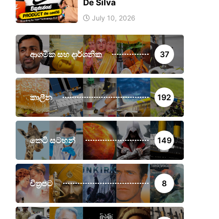
De Silva
July 10, 2026
ආගමික සහ දාර්ශනික
37
කාලීන
192
කෙටි සටහන්
149
චිත්‍රපට
8