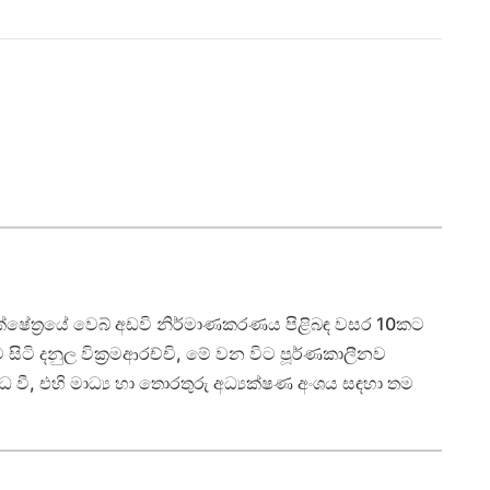
ෂේත්‍රයේ වෙබ් අඩවි නිර්මාණකරණය පිළිබඳ වසර 10කට
ටි දනුල වික්‍රමආරච්චි, මේ වන විට පූර්ණකාලීනව
වී, එහි මාධ්‍ය හා තොරතුරු අධ්‍යක්ෂණ අංශය සඳහා තම