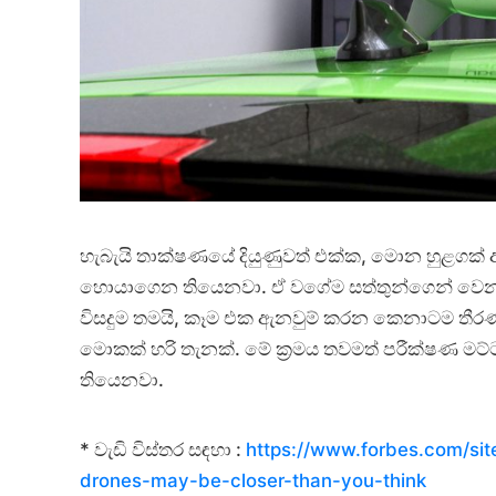
හැබැයි තාක්ෂණයේ දියුණුවත් එක්ක, මොන හුළගක් ආ
හොයාගෙන තියෙනවා. ඒ වගේම සත්තුන්ගෙන් වෙන හ
විසදුම තමයි, කෑම එක ඇනවුම් කරන කෙනාටම තීර
මොකක් හරි තැනක්. මේ ක්‍රමය තවමත් පරීක්ෂණ මට්ට
තියෙනවා.
* වැඩි විස්තර සඳහා :
https://www.forbes.com/site
drones-may-be-closer-than-you-think