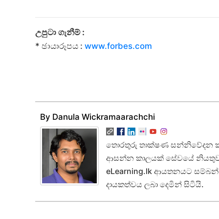
උපුටා ගැනීම් :
* ඡායාරූපය :
www.forbes.com
By Danula Wickramaarachchi
තොරතුරු තාක්ෂණ සන්නිවේදන ක්
ආසන්න කාලයක් සේවයේ නියතුව සි
eLearning.lk ආයතනයට සම්බන්ධ 
දායකත්වය ලබා දෙමින් සිටියි.