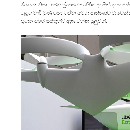
තියෙන නිසා, මේක ක්‍රියාත්මක කිරීම දවසින් දවස
හුළග වැඩි වුණු ගමන්, ඒවා වෙන පැත්තකට වැටෙන
පූසො වගේ සත්තුන්
ට අහුවෙන්න පුලුවන්.