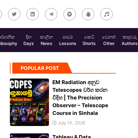
ාර්ශනික
දින
කාලීන
පාඩම්
කෙටි
වෙනත්
කතුවරු
ilosophy
Days
News
Lessons
Shorts
Other
Authors
POPULAR POST
EM Radiation අනුව
Telescopes වර්ග කරන
විදිහ | The Precision
Observer – Telescope
Course in Sinhala
July 15, 2026
Tableau & Data