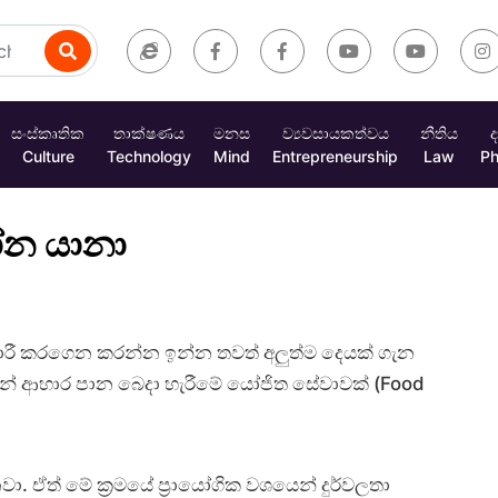
සංස්කෘතික
තාක්ෂණය
මනස
ව්‍යවසායකත්වය
නීතිය
ද
Culture
Technology
Mind
Entrepreneurship
Law
Ph
ෝන යානා
ාරී කරගෙන කරන්න ඉන්න තවත් අලුත්ම දෙයක් ගැන
ලින් ආහාර පාන බෙදා හැරීමේ යෝජිත සේවාවක් (Food
. ඒත් මේ ක්‍රමයේ ප්‍රායෝගික වශයෙන් දුර්වලතා