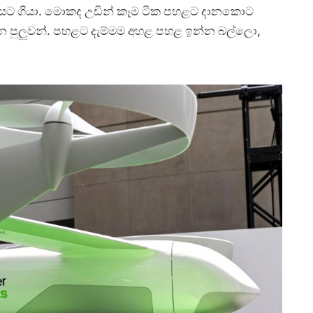
 පස්සට ගියා. මොකද උඩින් කෑම ටික පහළට දානකොට
්න පුලුවන්. පහළට දැම්මම අහළ පහළ ඉන්න බල්ලො,