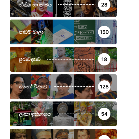
නීතිය හා සාමය
28
පාඩම් මාලා
150
පුරාවිද්‍යාව
18
මනෝ විද්‍යාව
128
ලංකා ඉතිහාසය
54