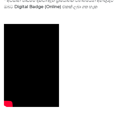
* අවසාන පාඩමේ දක්වා ඇති ප්‍රායෝගික විභාගයෙන් අනතුරුව
ඔබට Digital Badge (Online) එකක් ලබා ගත හැක