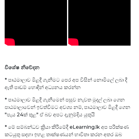
විශේෂ නිවේදන
* පාඨමාලාව මිළදී ගැනීමට පෙර අප විසින් නොමිලේ ලබා දී
ඇති පාඩම් හොඳින් අධ්‍යනය කරන්න
* පාඨමාලාව මිළදී ගැනීමෙන් පසුව නැවත මුදල් ලබා ගෙන
පාඨමාලාවෙන් ඉවත්වීමට අවශ්‍ය නම්, පාඨමාලාව මිළදී ගෙන
"පැය 24ක් තුළ" ඒ බව අපට දැනුම්දිය යුතුයි
* මේ සම්බන්ධව ක්‍රියා කිරීමේදී eLearning.lk අප පරීක්ෂණ
කටයුතු සඳහා ඉහළ තාක්ෂණයන් භාවිතා කරන අතර ඔබ