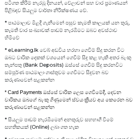
පටිගත කිරීම් නැරඹූ දිනයන්, වේලාවන් සහ වාර ප්‍රමාණයන්
පිළිබඳව සියලුම වාර්තා නිරීක්ෂණය වේ.
* පාඨමාලාව මිළදී ගැනීමෙන් පසුව කැමති කාලයක් යන තුරු,
කැමති වාර සංඛ්‍යාවක් පාඩම් නැරඹීමට ඔබට අවස්ථාව
හිමිවේ
* eLearning.lk වෙබ් අඩවිය හරහා ගෙවීම් සිදු කරන විට
ඔබට වාරික දෙකක් වශයෙන් ගෙවීම් සිදු කළ හැකි අතර බැංකු
තැන්පතු (Bank Deposits) ඔස්සේ ගෙවීම් සිදු කරනවිට
සම්පූර්ණ පාඨමාලා ගාස්තුවම ගෙවීමට සිදුවන බව
කරුණාවෙන් සළකන්න
* Card Payments ඔස්සේ වාරික ලෙස ගෙවීමේදී, දෙවන
වාරිකය ඔබගේ බැංකු ගිණුමෙන් ස්වයංක්‍රීයව අය කෙරෙන බව
කරුණාවෙන් සළකන්න
* සියලුම පාඩම් නැරඹීමෙන් අනතුරුව සහභාගී වීමේ
සහතිකයක් (Online) ලබා ගත හැක