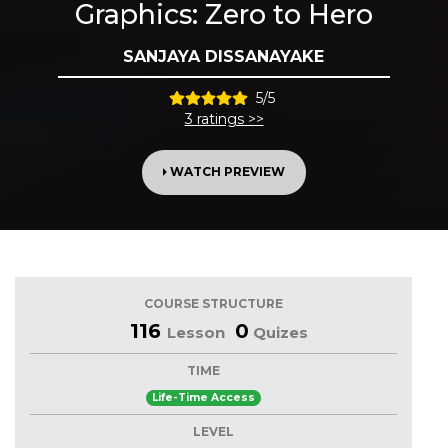
Graphics: Zero to Hero
SANJAYA DISSANAYAKE
5/5
3 ratings >>
WATCH PREVIEW
COURSE STRUCTURE
116
0
Lesson
Quizes
TIME
Life-Time Access
LEVEL