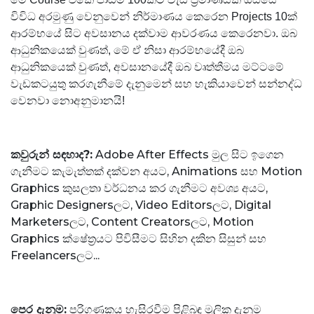
විවිධ අරමුණු වෙනුවෙන් නිර්මාණය කෙරෙන Projects 10ක්
ආරම්භයේ සිට අවසානය දක්වාම ආවරණය කෙරෙනවා.
ඔබ
ආධුනිකයෙක් වුණත්, මේ
ඒ නිසා ආරම්භයේදී ඔබ
ආධුනිකයෙක් වුණත්, අවසානයේදී ඔබ වෘත්තීමය මට්ටමේ
වැඩකටයුතු කරගැනීමේ දැනුමෙන් සහ හැකියාවෙන් සන්නද්ධ
වෙනවා නොඅනුමානයි!
කවුරුන් සඳහාද?:
Adobe After Effects මුල සිට ඉගෙන
ගැනීමට කැමැත්තක් දක්වන අයට, Animations සහ Motion
Graphics කුසලතා වර්ධනය කර ගැනීමට අවශ්‍ය අයට,
Graphic Designersලට, Video Editorsලට, Digital
Marketersලට, Content Creatorsලට, Motion
Graphics ක්ෂේත්‍රයට පිවිසීමට සිහින දකින සිසුන් සහ
Freelancersලට...
පෙර දැනුම:
පරිගණකය හැසිරවීම පිළිබඳ මූලික දැනුම