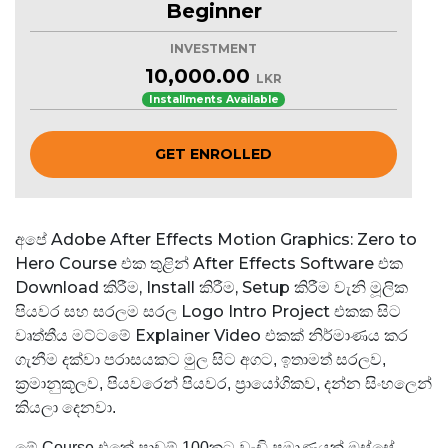
Beginner
INVESTMENT
10,000.00
LKR
Installments Available
GET ENROLLED
අපේ Adobe After Effects Motion Graphics: Zero to
Hero Course එක තුළින් After Effects Software එක
Download කිරීම, Install කිරීම, Setup කිරීම වැනි මූලික
පියවර සහ සරලම සරල Logo Intro Project එකක සිට
වෘත්තීය මට්ටමේ Explainer Video එකක්
නිර්මාණය කර
ගැනීම දක්වා පරාසයකට
මුල සිට අගට, ඉතාමත් සරලව,
ක්‍රමානුකූලව, පියවරෙන් පියවර, ප්‍රායෝගිකව, දන්න සිංහලෙන්
කියලා දෙනවා.
මේ Course
එකේ
පාඩම් 100කට වැඩි ප්‍රමාණයක් ඔස්සේ