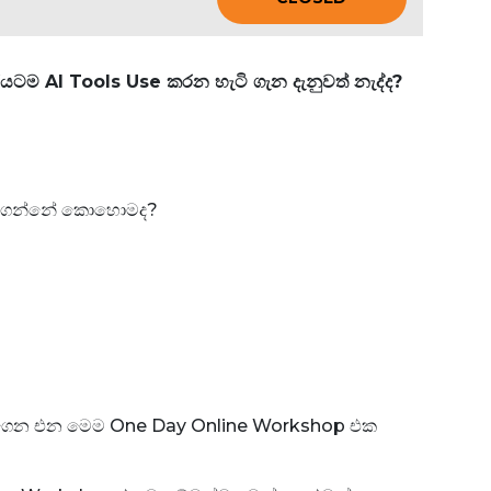
ටම AI Tools Use කරන හැටි ගැන දැනුවත් නැද්ද?
් කරගන්නේ කොහොමද?
 අරගෙන එන මෙම One Day Online Workshop එක