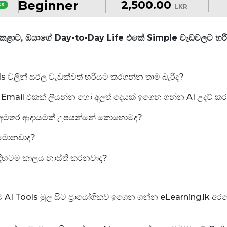
Beginner
2,500.00
ss
LKR
චි කළාට, ඔයාගේ Day-to-Day Life එකේ Simple වැඩවලට හරිය
s වලින් සරල වැඩක්වත් හරියට කරගන්න තාම බැරිද?
ින් Email එකක් ලියන්න හෝ අලුත් දෙයක් ඉගෙන ගන්න AI උදව
දලා අමතර ආදායමක් උපයන්නේ කොහොමද?
 මොනවාද?
ිදිහටම කාලය නාස්ති කරනවාද?
AI Tools මුල සිට ප්‍රායෝගිකව ඉගෙන ගන්න eLearning.lk