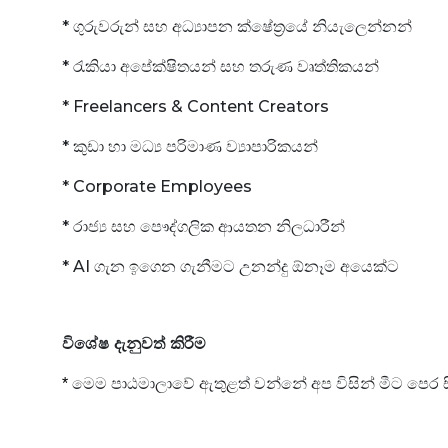
* ගුරුවරුන් සහ අධ්‍යාපන ක්ෂේත්‍රයේ නියැලෙන්නන්
* රැකියා අපේක්ෂිතයන් සහ තරුණ වෘත්තිකයන්
* Freelancers & Content Creators
* කුඩා හා මධ්‍ය පරිමාණ ව්‍යාපාරිකයන්
* Corporate Employees
* රාජ්‍ය සහ පෞද්ගලික ආයතන නිලධාරීන්
* AI ගැන ඉගෙන ගැනීමට උනන්දු ඕනෑම අයෙක්ට
විශේෂ දැනුවත් කිරීම
මෙම පාඨමාලාවේ ඇතුළත් වන්නේ අප විසින් මීට පෙර 
*