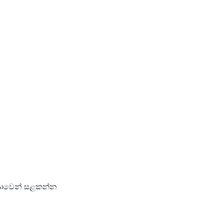
රුණාවෙන් සළකන්න