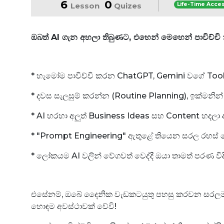
6
0
Lesson
Quizes
Life-Time Acce
ඔබත් AI ගැන අහලා තිබුණට, එහෙන් මෙහෙන් පාවිච්
* හැමෝම පාවිච්චි කරන ChatGPT, Gemini වගේ Tool
* දවස සැලසුම් කරන්න (Routine Planning), ඉක්මන
* AI හරහා අලුත් Business Ideas සහ Content හ
* "Prompt Engineering" ඇතුළේ තියෙන සරල රහස්
* ලෝකයම AI වලින් වේගවත් වෙද්දී ඔයා තාමත් පරණ ව
එසේනම්, ඔබේ දෛනික වැඩකටයුතු පහසු කරවන සරලම 
හොඳම අවස්ථාවක් වේවි!