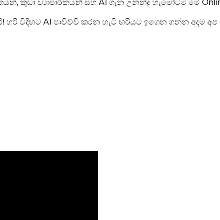
පේක්ෂිතයන්, කුඩා ව්‍යාපාරිකයන් සහ AI ගැන උනන්දු හැමෝටම මේ 
හරි විදිහට AI පාවිච්චි කරන හැටි හරියට ඉගෙන ගන්න අදම අප