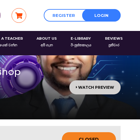
REGISTER
LOGIN
 A TEACHER
ABOUT US
E-LIBRARY
REVIEWS
රයෙක් වන්න
අපි ගැන
ඊ-පුස්තකාලය
ප්‍රතිචාර
kshop
WATCH PREVIEW
CLOSED