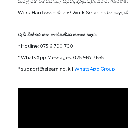
පාසල් සහ විශ්වවිද්‍යාල සිසුන්, ගුරුවරුන්, රැකියා අ
Work Hard නෙවෙයි, දැන් Work Smart කරන කාලයයි! 
වැඩි විස්තර සහ තාක්ෂණික සහාය සඳහා
* Hotline: 075 6 700 700
* WhatsApp Messages: 075 987 3655
* support@elearning.lk |
WhatsApp Group