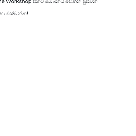
Online Workshop එකට සම්බන්ධ වෙන්න පුළුවන්.
 හා එක්වන්න!