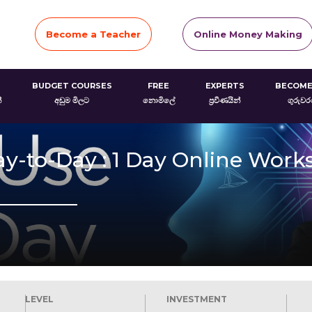
Become a Teacher
Online Money Making
BUDGET COURSES
FREE
EXPERTS
BECOME
්
අඩුම මිලට
නොමිලේ
ප්‍රවීණයින්
ගුරුව
ay-to-Day : 1 Day Online Wor
LEVEL
INVESTMENT