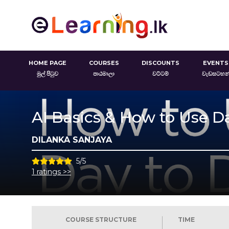
HOME PAGE
COURSES
DISCOUNTS
EVENTS
මුල් පිටුව
පාඨමාලා
වට්ටම්
වැඩසටහන
AI Basics & How to Use D
DILANKA SANJAYA
5/5
1 ratings >>
COURSE STRUCTURE
TIME