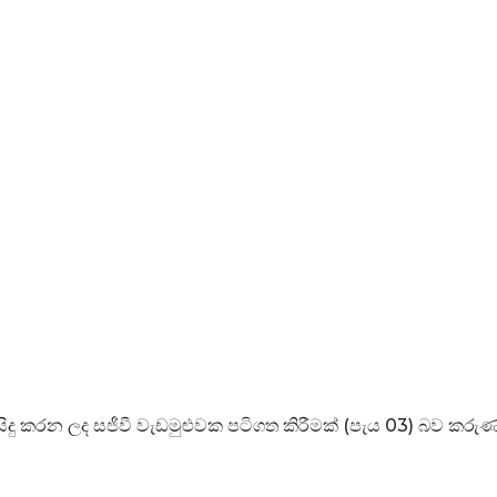
සිදු කරන ලද සජීවී වැඩමුළුවක පටිගත කිරීමක් (පැය 03) බව ක