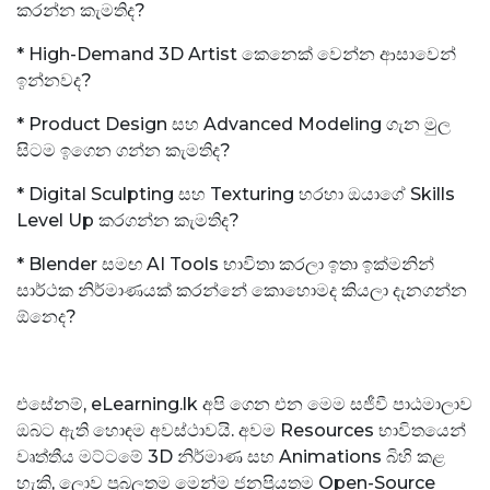
කරන්න කැමතිද?
* High-Demand 3D Artist කෙනෙක් වෙන්න ආසාවෙන්
ඉන්නවද?
* Product Design සහ Advanced Modeling ගැන මුල
සිටම ඉගෙන ගන්න කැමතිද?
* Digital Sculpting සහ Texturing හරහා ඔයාගේ Skills
Level Up කරගන්න කැමතිද?
* Blender සමඟ AI Tools භාවිතා කරලා ඉතා ඉක්මනින්
සාර්ථක නිර්මාණයක් කරන්නේ කොහොමද කියලා දැනගන්න
ඕනෙද?
එසේනම්, eLearning.lk අපි ගෙන එන මෙම සජීවී පාඨමාලාව
ඔබට ඇති හොඳම අවස්ථාවයි. අවම Resources භාවිතයෙන්
වෘත්තීය මට්ටමේ 3D නිර්මාණ සහ Animations බිහි කළ
හැකි, ලොව ප්‍රබලතම මෙන්ම ජනප්‍රියතම Open-Source