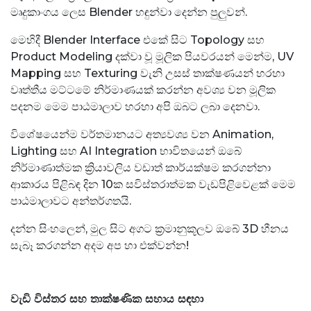
මෘදුකාංගය ලෙස Blender හඳුන්වා දෙන්න පුලුවන්.
මෙහිදී Blender Interface එකේ සිට Topology සහ
Product Modeling දක්වා වූ මූලික පියවරයන් මෙන්ම, UV
Mapping සහ Texturing වැනි උසස් තාක්ෂණයන් හරහා
වෘත්තීය මට්ටමේ නිර්මාණයක් කරන්න අවශ්‍ය වන මූලික
පදනම මෙම පාඨමාලාව හරහා අපි ඔබට ලබා දෙනවා.
විශේෂයෙන්ම වර්තමානයට අත්‍යවශ්‍ය වන Animation,
Lighting සහ AI Integration භාවිතයෙන් ඔබේ
නිර්මාණාත්මක ක්‍රියාවලිය වඩාත් කාර්යක්ෂම කරගන්නා
ආකාරය පිළිබඳ දින 10ක සවිස්තරාත්මක වැඩපිළිවෙළක් මෙම
පාඨමාලාවට අන්තර්ගතයි.
දන්න සිංහලෙන්, මුල සිට අගට ක්‍රමානුකූලව ඔබේ 3D හීනය
සැබෑ කරගන්න අදම අප හා එක්වන්න!
වැඩි විස්තර සහ තාක්ෂණික සහාය සඳහා