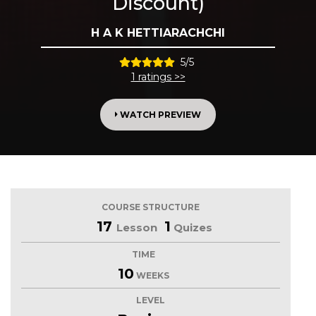
Discount)
H A K HETTIARACHCHI
5/5
1 ratings >>
WATCH PREVIEW
COURSE STRUCTURE
17
1
Lesson
Quizes
TIME
10
WEEKS
LEVEL