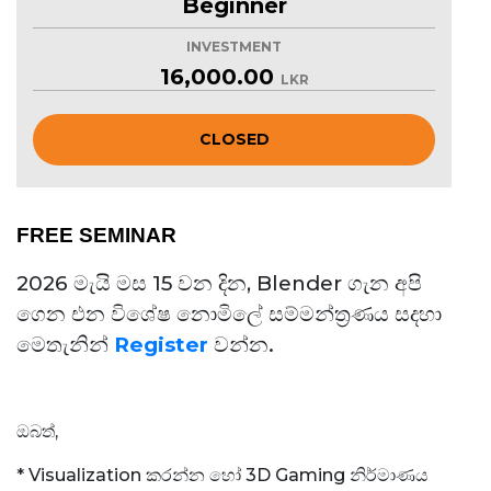
Beginner
INVESTMENT
16,000.00
LKR
CLOSED
FREE SEMINAR
2026 මැයි මස 15 වන දින, Blender ගැන අපි
ගෙන එන විශේෂ නොමිලේ සම්මන්ත්‍රණය සදහා
මෙතැනින්
Register
වන්න.
ඔබත්,
* Visualization කරන්න හෝ 3D Gaming නිර්මාණය