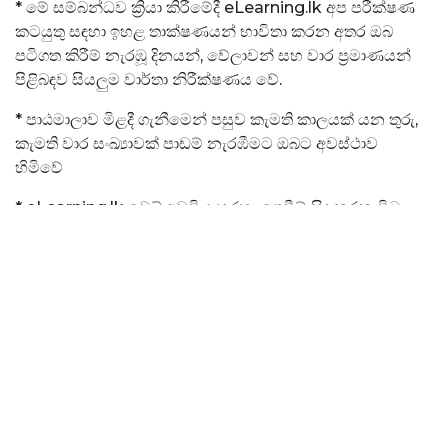
* මේ සම්බන්ධව ක්‍රියා කිරීමේදී eLearning.lk අප පරීක්ෂණ
කටයුතු සඳහා ඉහළ තාක්ෂණයන් භාවිතා කරන අතර ඔබ
පටිගත කිරීම් නැරඹූ දිනයන්, වේලාවන් සහ වාර ප්‍රමාණයන්
පිළිබඳව සියලුම වාර්තා නිරීක්ෂණය වේ.
* පාඨමාලාව මිළදී ගැනීමෙන් පසුව කැමති කාලයක් යන තුරු,
කැමති වාර සංඛ්‍යාවක් පාඩම් නැරඹීමට ඔබට අවස්ථාව
හිමිවේ
* eLearning.lk වෙබ් අඩවිය හරහා ගෙවීම් සිදු කරන විට
ඔබට වාරික දෙකක් වශයෙන් ගෙවීම් සිදු කළ හැකි අතර බැංකු
තැන්පතු (Bank Deposits) ඔස්සේ ගෙවීම් සිදු කරනවිට
සම්පූර්ණ පාඨමාලා ගාස්තුවම ගෙවීමට සිදුවන බව
කරුණාවෙන් සළකන්න
* සියලුම පාඩම් නැරඹීමෙන් අනතුරුව සහභාගී වීමේ
සහතිකයක් (Online) ලබා ගත හැක
YouTube offers a vast array of content, and among