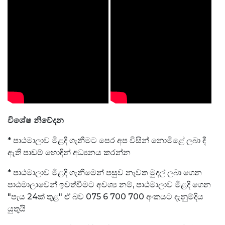
විශේෂ නිවේදන
* පාඨමාලාව මිළදී ගැනීමට පෙර අප විසින් නොමිළේ ලබා දී
ඇති පාඩම් හොඳින් අධ්‍යනය කරන්න
* පාඨමාලාව මිළදී ගැනීමෙන් පසුව නැවත මුදල් ලබා ගෙන
පාඨමාලාවෙන් ඉවත්වීමට අවශ්‍ය නම්, පාඨමාලාව මිළදී ගෙන
"පැය 24ක් තුළ" ඒ බව 075 6 700 700 අංකයට දැනුම්දිය
යුතුයි