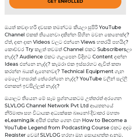
GET ENROLLED
ඔයත් කවදා හරි දවසක තමන්ටම කියලා සුපිරි YouTube
Channel එකක් තියෙනවා දකින්න සිහින මවන කෙනෙක්ද?
ඒත්, දාන දාන Videos වලට එන්නෙ Views හතරයි පහයිද?
කොච්චර Try කළත් තවමත් Channel එකට Subscribersලා
නැද්ද? Audience එකට ගැලපෙන විදිහට Content දාන්න
Ideas එන්නෙ නැද්ද? කැමරා එක ඉස්සරහට ඇවිත් කතා
කරන්න බයක් දැනෙනවද? Technical Equipment ගැන
මෙලෝ හසරක් තේරෙන්නෙ නැද්ද? YouTube වලින් සල්ලි
එනකන් ඉවසිල්ලක් නැද්ද?
ඔයාලට තියෙන මේ සෑම ප්‍රශ්නයකටම උත්තරත් අරගෙන
SLVLOG Channel Network Pvt Ltd ආයතනයේ
නිර්මාතෘ සහ විධායක අධ්‍යක්ෂක බෲනෝ දිවාකර මහතා
eLearning.lk අපිත් එක්ක ගෙන එන How to Become a
YouTube Legend from Podcasting Course එකට අදම
Register වෙමු! SLVLOG හරහා ඔහු සොයාගත්ත දැනුම,