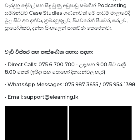
වැරදුනු දේවල් සහ සිදු වුණු අඩුපාඩු සමඟින් Podcasting
සම්බන්ධව Case Studies ගණනාවක් මේ පාඩම් මාලාවේදී
මුල සිට අග දක්වා, ක්‍රමානුකූලව, පියවරෙන් පියවර, සරලව,
ප්‍රායෝගිකව, දන්න සිංහලෙන් සාකච්ඡා කෙරෙනවා.
වැඩි විස්තර සහ තාක්ෂණික සහාය සඳහා
:
•
Direct Calls:
075 6 700 700 - උදෑසන 9.00 සිට රාත්‍රී
8.00 තෙක් (ඉරිදා සහ පොහෝ දිනයන්වල හැර)
•
WhatsApp Messages: 075 987 3655 / 075 954 1398
•
Email:
support@elearning.lk