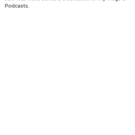
Podcasts.
MEET YOUR INSTRUCTOR
Mayantha Shaveen