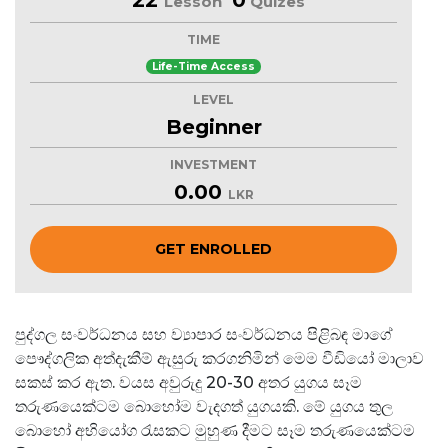
Lesson
Quizes
TIME
Life-Time Access
LEVEL
Beginner
INVESTMENT
0.00
LKR
GET ENROLLED
පුද්ගල සංවර්ධනය සහ ව්‍යාපාර සංවර්ධනය පිළිබඳ මාගේ
පෞද්ගලික අත්දැකීම් ඇසුරු කරගනිමින් මෙම වීඩියෝ මාලාව
සකස් කර ඇත.
වයස අවුරුදු 20-30 අතර යුගය සෑම
තරුණයෙක්ටම බොහෝම වැදගත් යුගයකි. මේ යුගය තුල
බොහෝ අභියෝග රැසකට මුහුණ දීමට සෑම තරුණයෙක්ටම