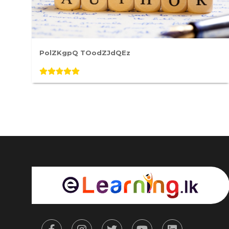
PolZKgpQ TOodZJdQEz