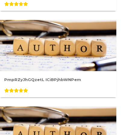
PmpRZyJhGQzetL ICiBPjhbWNPem