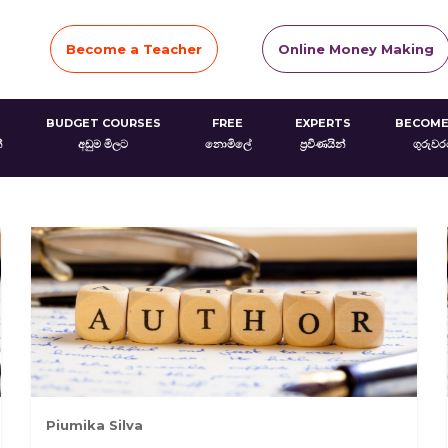
Become a Teacher
Online Money Making
BUDGET COURSES
FREE
EXPERTS
BECOME
්
අඩුම මිලට
නොමිලේ
ප්‍රවීණයින්
ගුරුව
Piumika Silva