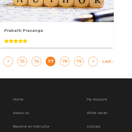
Prabath Prasanga
<
75
76
77
78
79
>
Last ›
Home
My Account
About Us
What we do
Become an Instructor
Contact