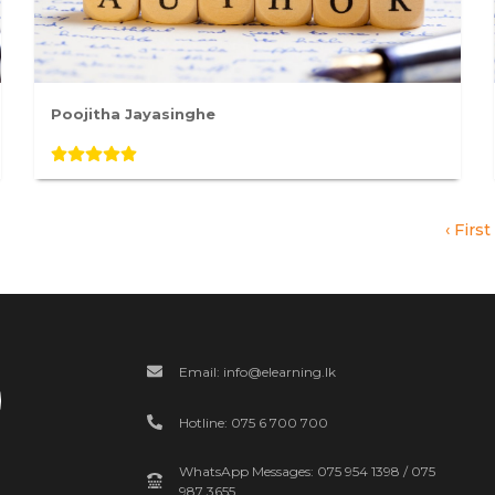
Poojitha Jayasinghe
‹ First
Email: info@elearning.lk
Hotline: 075 6 700 700
WhatsApp Messages: 075 954 1398 / 075
987 3655