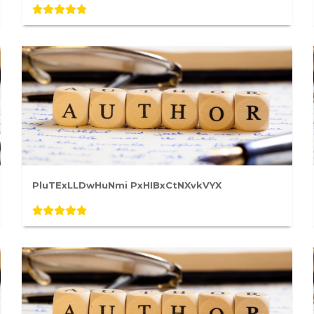
PluTExLLDwHuNmi PxHIBxCtNXvkVYX