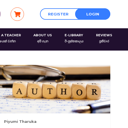
REGISTER
LOGIN
 A TEACHER
ABOUT US
E-LIBRARY
REVIEWS
රයෙක් වන්න
අපි ගැන
ඊ-පුස්තකාලය
ප්‍රතිචාර
Piyumi Tharuka