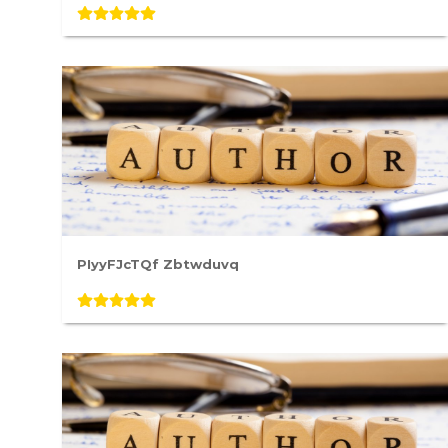
PIyyFJcTQf Zbtwduvq