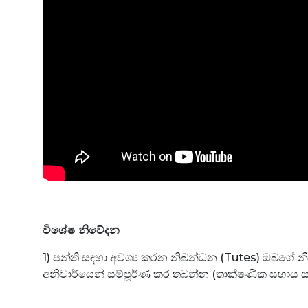
විශේෂ නිවේදන
1) පන්ති සඳහා අවශ්‍ය කරන නිබන්ධන (Tutes) ඔබග
අනිවාර්යෙන් සම්පූර්ණ කර තබන්න (තාක්ෂණික සහාය 