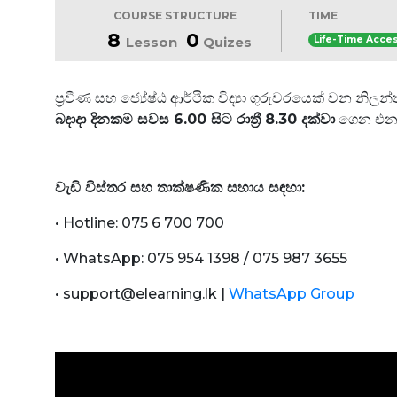
COURSE STRUCTURE
TIME
8
0
Lesson
Quizes
Life-Time Acce
ප්‍රවීණ සහ ජ්‍යේෂ්ඨ ආර්ථික විද්‍යා ගුරුවරයෙක් වන න
බදාදා දිනකම සවස 6.00 සිට රාත්‍රී 8.30 දක්වා
ගෙන එන ස
වැඩි විස්තර සහ තාක්ෂණික සහාය සඳහා
:
•
Hotline: 075 6 700 700
•
WhatsApp:
075 954 1398 / 075 987 3655
•
support@elearning.lk |
WhatsApp Group