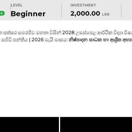
LEVEL
INVESTMENT
Beginner
2,000.00
ss
LKR
ිලන්ත සත්සර සමරජීව මහතා විසින් 2028 උසස්පෙළ ආර්ථික විද්‍යා
ජීවී පන්තිය | 2026 මැයි මාසය:
නිෂ්පාදන සාධක හා ආශ්‍රිත අභ්‍