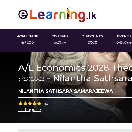
HOME PAGE
COURSES
DISCOUNTS
EVENTS
මුල් පිටුව
පාඨමාලා
වට්ටම්
වැඩසටහන
A/L Economics 2028 Theory
අභ්‍යාස - Nilantha Sathsa
NILANTHA SATHSARA SAMARAJEEWA
5/5
1 ratings >>