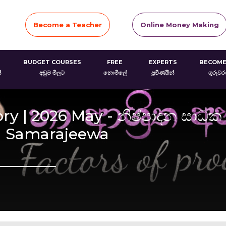
Become a Teacher
Online Money Making
BUDGET COURSES
FREE
EXPERTS
BECOME
්
අඩුම මිලට
නොමිලේ
ප්‍රවීණයින්
ගුරුව
 | 2026 May - නිෂ්පාදන සාධක හා
ra Samarajeewa