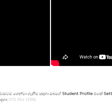
ේ නිවසටම ගෙන්වා ගැනීම සඳහා ඔබගේ Student Profile එකේ
සඳහා:
075 954 1398)