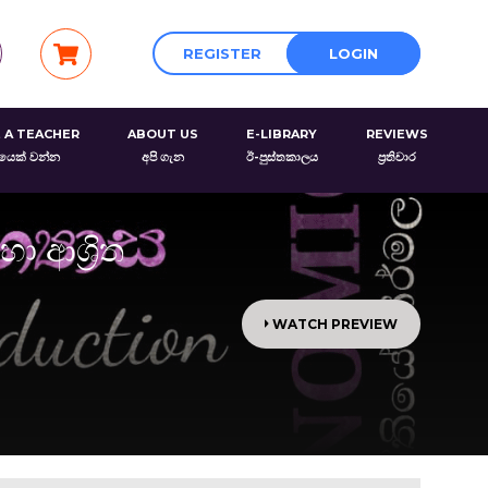
REGISTER
LOGIN
 A TEACHER
ABOUT US
E-LIBRARY
REVIEWS
රයෙක් වන්න
අපි ගැන
ඊ-පුස්තකාලය
ප්‍රතිචාර
 ආශ්‍රිත
WATCH PREVIEW