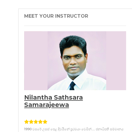
MEET YOUR INSTRUCTOR
Nilantha Sathsara
Samarajeewa
1990 වසරේ උසස් පෙළ දිවයිනේ ප්‍රථමයා වෙමින්...... ජනාධිපති සම්මානය