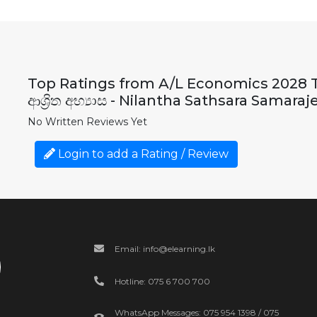
Top Ratings from A/L Economics 2028 Th
ආශ්‍රිත අභ්‍යාස - Nilantha Sathsara Samara
No Written Reviews Yet
Login to add a Rating / Review
Email: info@elearning.lk
Hotline: 075 6 700 700
WhatsApp Messages: 075 954 1398 / 075