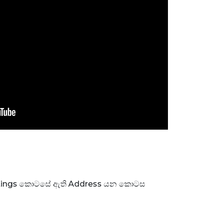
 Settings කොටසේ ඇති Address යන කොටස