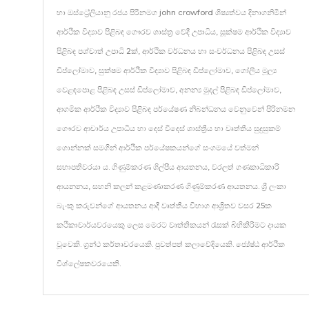
හා ඔස්ට්‍රේලියානු රජය පිරිනමග john crowford ශිෂ්‍යත්වය දිනාගනිමින්
ආර්ථික විද්‍යාව පිළිබඳ ගෞරව ශාස්ත්‍ර වේදී උපාධිය, සූක්ෂම ආර්ථික විද්‍යාව
පිළිබඳ පශ්චාත් උපාධි 2ක්, ආර්ථික වර්ධනය හා සංවර්ධනය පිළිබඳ උසස්
ඩිප්ලෝමාව, සුක්ෂම ආර්ථික විද්‍යාව පිළිබඳ ඩිප්ලෝමාව, ගෝලීය මූල්‍ය
වෙළඳපොළ පිළිබඳ උසස් ඩිප්ලෝමාව, අනන්‍ය මුදල් පිළිබඳ ඩිප්ලෝමාව,
ආගමික ආර්ථික විද්‍යාව පිළිබඳ පර්යේෂණ නිබන්ධනය වෙනුවෙන් පිරිනමන
ගෞරව ආචාර්ය උපාධිය හා දෙස් විදෙස් ශාස්ත්‍රීය හා වෘත්තීය සුදුසුකම්
ගොන්නක් සමගින් ආර්ථික පර්යේෂකයන්ගේ සංගමයේ වත්මන්
සභාපතිවරයා ය. ගිණුම්කරණ ශිල්පීය ආයතනය, වරලත් ගණකාධිකාරී
ආයනනය, සහනි කලන් කළමණාකරණ ගිණුම්කරණ ආයතනය. ශ්‍රී ලංකා
බැංකු කරුවන්ගේ ආයතනය ආදී වෘත්තීය විභාග ආශ්‍රිතව වසර 25ක
කථිකාචාර්යවරයෙකු ලෙස මෙරට වෘත්තිකයන් රැසක් බිහිකිරීමට දායක
වූවෙකි. ග්‍රන්ථ කර්තෘවරයෙකි. පුවත්පත් කලාවේදියෙකි. ජ්‍යේෂ්ඨ ආර්ථික
විශ්ලේෂකවරයෙකි.