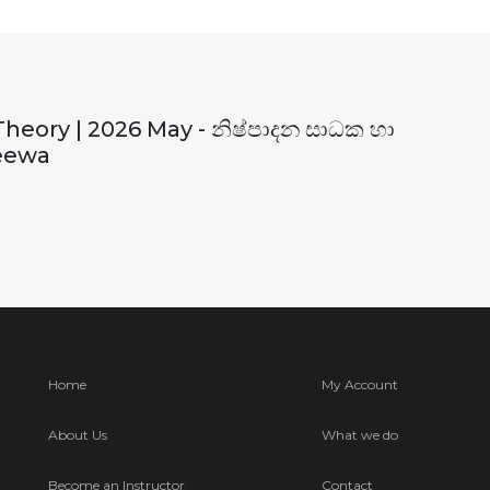
eory | 2026 May - නිෂ්පාදන සාධක හා
jeewa
Home
My Account
About Us
What we do
Become an Instructor
Contact