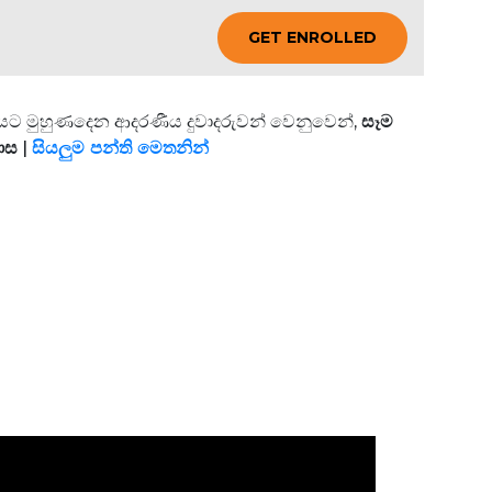
GET ENROLLED
 විෂයට මුහුණදෙන ආදරණීය දුවාදරුවන් වෙනුවෙන්,
සෑම
යාස
|
සියලුම පන්ති මෙතනින්