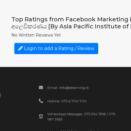
Top Ratings from Facebook Marketing in
අලෙවිකරණය [By Asia Pacific Institute of 
No Written Reviews Yet
Login to add a Rating / Review
Email: info@elearning.lk
Hotline: 075 6 700 700
WhatsApp Messages: 075 954 1398 / 075
987 3655