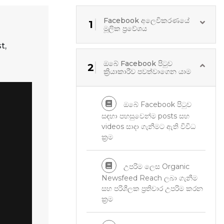
Facebook අලෙවිකරණයේ
1
මූලික ප්‍රවේශය
t,
ඔබේ Facebook පිටුව
2
ක්‍රියාකාරීව පවත්වාගෙන යාම
ඔබේ Facebook පිටුව
සඳහා පහසුවෙන්ම posts සහ
videos සාදා ගැනීමට ඇති විවිධ
ක්‍රම
උපරිම ලෙස Organic
Newsfeed Reach ලබා ගැනීම
සහ පරිශීලක ප්‍රතිචාර උපරිම කරන
ක්‍රම