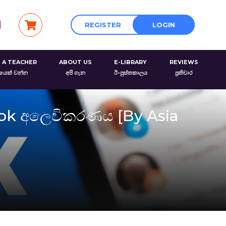
REGISTER
LOGIN
 A TEACHER
ABOUT US
E-LIBRARY
REVIEWS
රයෙක් වන්න
අපි ගැන
ඊ-පුස්තකාලය
ප්‍රතිචාර
book අලෙවිකරණය [By Asia