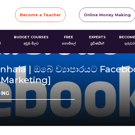
Become a Teacher
Online Money Making
BUDGET COURSES
FREE
EXPERTS
BECOME
්
අඩුම මිලට
නොමිලේ
ප්‍රවීණයින්
ගුරුව
nhala | ඔබේ ව්‍යාපාරයට Face
l Marketing]
TING