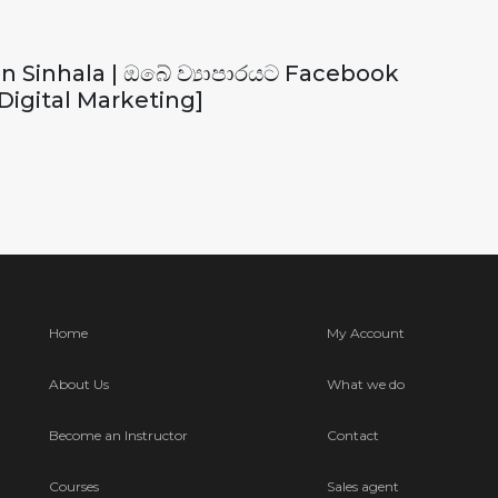
 Sinhala | ඔබේ ව්‍යාපාරයට Facebook
Digital Marketing]
Home
My Account
About Us
What we do
Become an Instructor
Contact
Courses
Sales agent