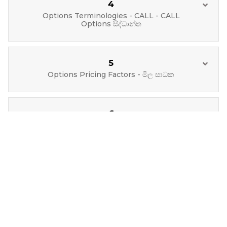
4
Options Terminologies - CALL - CALL
Options සිද්ධාන්ත
5
Options Pricing Factors - මිල සාධක
6
Trading Permissions - අවසර ලබා ගැනීම
7
PUT Options Explanation - PUT Options
පැහැදිලි කිරීම
8