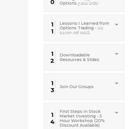
0
Options උපාය මාර්ග
Lessons I Learned from
1
Options Trading - මම
1
ඉගෙන ගත් පාඩම්
1
Downloadable
Resources & Slides
2
1
Join Our Groups
3
First Steps in Stock
1
Market Investing - 5
Hour Workshop (20%
4
Discount Available)