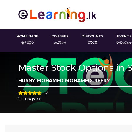
HOME PAGE
COURSES
DISCOUNTS
EVENTS
මුල් පිටුව
පාඨමාලා
වට්ටම්
වැඩසටහන
Master Stock Options in S
HUSNY MOHAMED MOHAMED JIFFRY
5/5
1 ratings >>