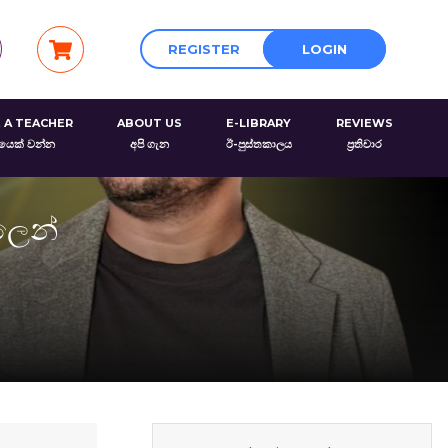
REGISTER
LOGIN
 A TEACHER
ABOUT US
E-LIBRARY
REVIEWS
රයෙක් වන්න
අපි ගැන
ඊ-පුස්තකාලය
ප්‍රතිචාර
ලෙන්