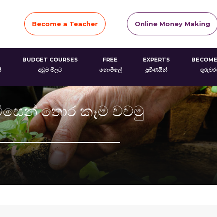
Become a Teacher
Online Money Making
BUDGET COURSES
FREE
EXPERTS
BECOME
්
අඩුම මිලට
නොමිලේ
ප්‍රවීණයින්
ගුරුව
විසෙන් තොර කෑම වවමු