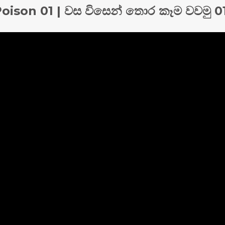
ison 01 | වස විසෙන් තොර කෑම වවමු 0