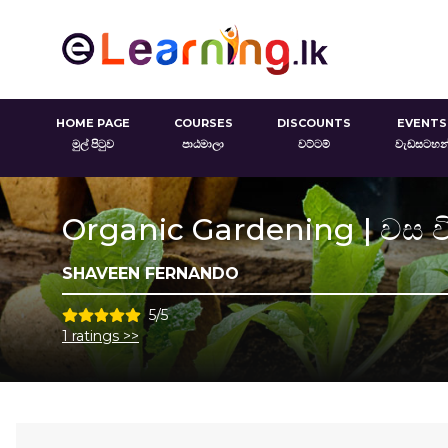
HOME PAGE
COURSES
DISCOUNTS
EVENTS
මුල් පිටුව
පාඨමාලා
වට්ටම්
වැඩසටහන
Organic Gardening | වස 
SHAVEEN FERNANDO
5/5
1 ratings >>