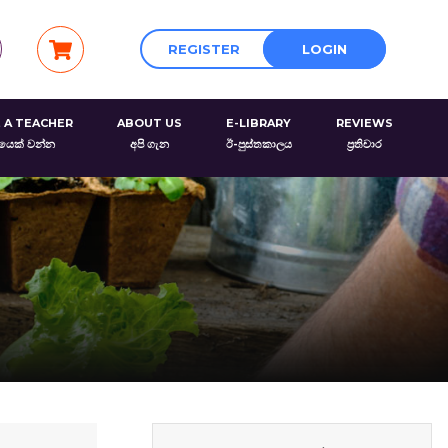
REGISTER
LOGIN
 A TEACHER
ABOUT US
E-LIBRARY
REVIEWS
රයෙක් වන්න
අපි ගැන
ඊ-පුස්තකාලය
ප්‍රතිචාර