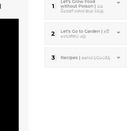
Let's Grow Food
1
1
without Poison | වස
විසෙන් තොර කෑම වවමු
Let's Go to Garden | අපි
2
ගෙවත්තට යමු
3
Recipes | ආහාර වට්ටෝරු