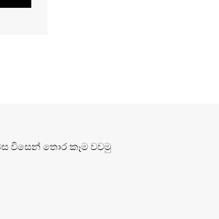
වස විසෙන් තොර කෑම වවමු