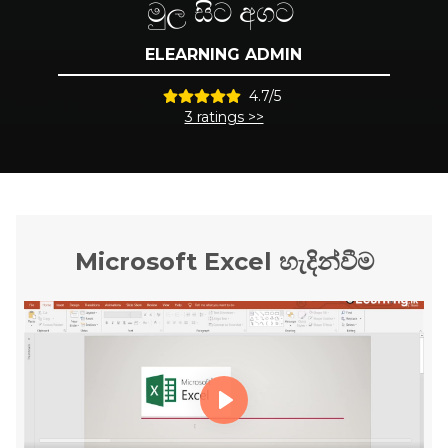
මුල සිට අගට
ELEARNING ADMIN
4.7/5
3 ratings >>
Microsoft Excel හැදින්වීම