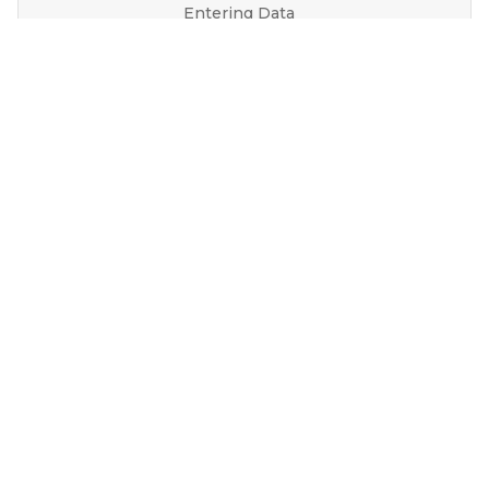
Entering Data
6
Formatting Text
7
Borders
8
Freeze
9
Inserting Picture / Shapes / Smart Arts