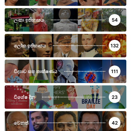
ලංකා ඉතිහාසය
54
ලෝක ඉතිහාසය
132
විද්‍යාව සහ තාක්ෂණය
111
විශේෂ දින
23
වෙනත්
42