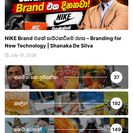
NIKE Brand එකේ සාර්ථකවීමේ රහස – Branding for
New Technology | Shanaka De Silva
July 10, 2026
ආගමික සහ දාර්ශනික
37
කාලීන
192
කෙටි සටහන්
149