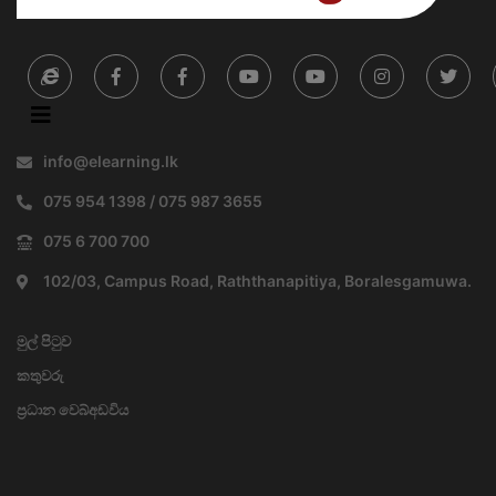
info@elearning.lk
075 954 1398 / 075 987 3655
075 6 700 700
102/03, Campus Road, Raththanapitiya, Boralesgamuwa.
මුල් පිටුව
කතුවරු
ප්‍රධාන වෙබ්අඩවිය