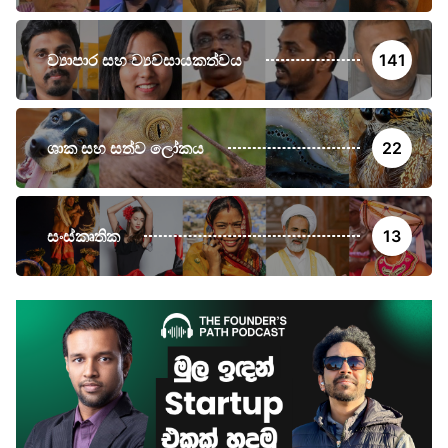
ව්‍යාපාර සහ ව්‍යවසායකත්වය
141
ශාක සහ සත්ව ලෝකය
22
සංස්කෘතික
13