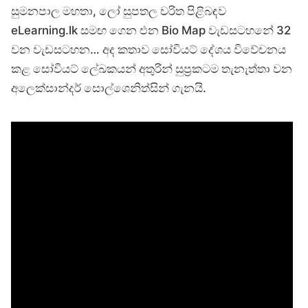
සුමනපාල මහතා, ලෝ සුපතල චරිත පිළිබඳව
eLearning.lk සමඟ ගෙන එන Bio Map වැඩසටහනේ 32
වන වැඩසටහන… අද කතාව සෝවියට් දේශය විවේචනය
කළ සෝවියට් ලේඛකයන් අතුරින් සුප්‍රකටම තැනැත්තා වන
අලෙක්සාන්දර් සොල්ශෙනිත්සින් ගැනයි.