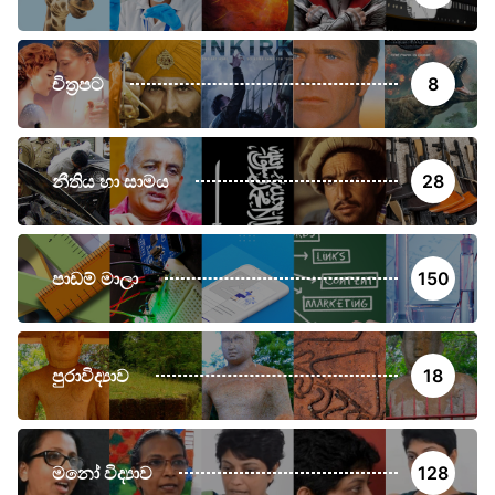
චිත්‍රපට
8
නීතිය හා සාමය
28
පාඩම් මාලා
150
පුරාවිද්‍යාව
18
මනෝ විද්‍යාව
128