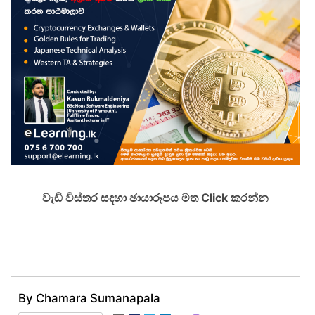
වැඩි විස්තර සඳහා ඡායාරූපය මත Click කරන්න
By Chamara Sumanapala