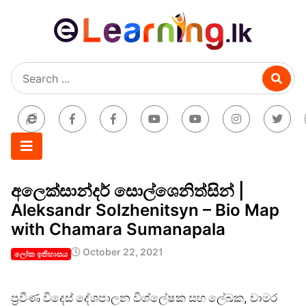
අලෙක්සාන්දර් සොල්ශෙනිත්සින් |
Aleksandr Solzhenitsyn – Bio Map
with Chamara Sumanapala
October 22, 2021
ලෝක ඉතිහාසය
ප්‍රවීණ විදෙස් දේශපාලන විශ්ලේෂක සහ ලේඛක, චාමර