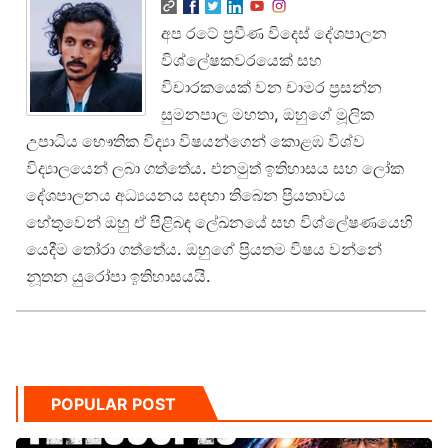
අප රටේ ප්‍රවීණ විදෙස් දේශපාලන
විශ්ලේෂකවරයෙක් සහ
විචාරකයෙක් වන චාමර ප්‍රසන්න
සුමනපාල මහතා, ඔහුගේ මූලික
උපාධිය භෞතික විද්‍යා විෂයන්ගෙන් කොළඹ විශ්ව
විද්‍යාලයෙන් ලබා ගත්තේය. එනමුත් ඉතිහාසය සහ ලෝක
දේශපාලනය අධ්‍යයනය සඳහා තිබෙන ප්‍රියතාවය
හේතුවෙන් ඔහු ඒ පිළිබඳ ලේඛනයේ සහ විශ්ලේෂණයෙහි
යෙදීම තෝරා ගත්තේය. ඔහුගේ ප්‍රියතම විෂය වන්නේ
නූතන යුරෝපා ඉතිහාසයයි.
POPULAR POST