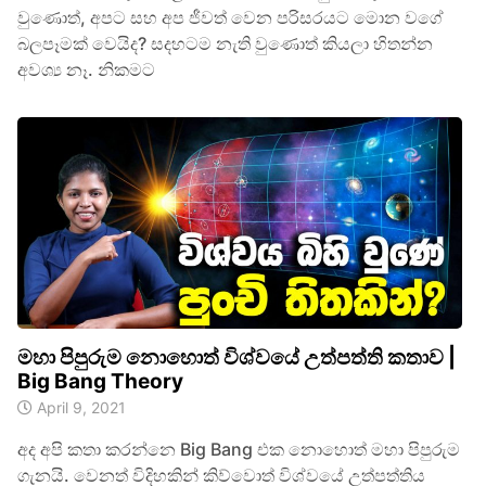
වුණොත්, අපට සහ අප ජීවත් වෙන පරිසරයට මොන වගේ
බලපෑමක් වෙයිද? සදහටම නැති වුණොත් කියලා හිතන්න
අවශ්‍ය නෑ. නිකමට
මහා පිපුරුම නොහොත් විශ්වයේ උත්පත්ති කතාව |
Big Bang Theory
April 9, 2021
අද අපි කතා කරන්නෙ Big Bang එක නොහොත් මහා පිපුරුම
ගැනයි. වෙනත් විදිහකින් කිව්වොත් විශ්වයේ උත්පත්තිය