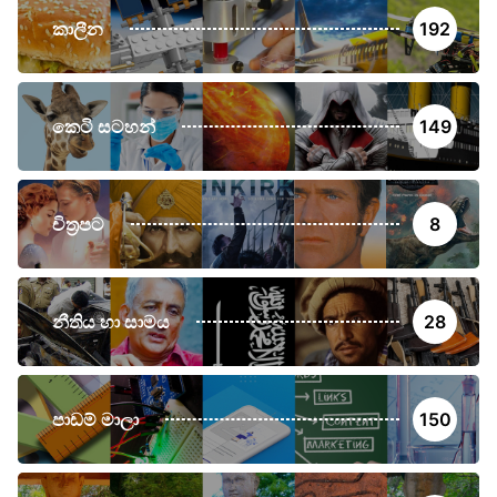
කාලීන
192
කෙටි සටහන්
149
චිත්‍රපට
8
නීතිය හා සාමය
28
පාඩම් මාලා
150