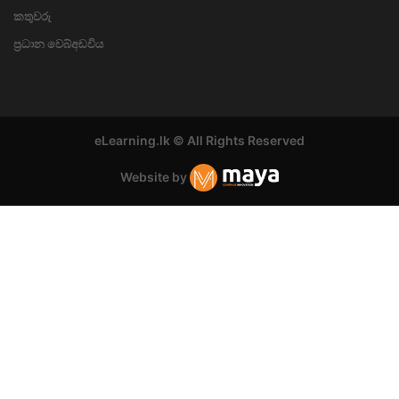
කතුවරු
ප්‍රධාන වෙබ්අඩවිය
eLearning.lk © All Rights Reserved
Website by