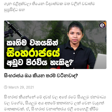
ගැන එළිදක්වලා තියෙන විද්‍යාත්මක මත වලින් වඩාත්ම
සුප්‍රසිද්ධ සහ
සිංහරාජය ඔය කියන තරම් වටිනවාද?
March 29, 2021
සිංහරාජ කියන්නේ මේ දවස් වල අපේ රටේ සියලුම ජනමාධ්‍ය
වල වගේම, සියලුම අය අතරේ කතාබහට ලක් වෙන වැදගත්
මාතෘකාවක්. ඒ, සිංහරාජ වනාන්තරය එලි පෙහෙළි කිරීම