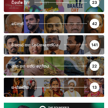
විශේෂ දින
23
වෙනත්
42
ව්‍යාපාර සහ ව්‍යවසායකත්වය
141
ශාක සහ සත්ව ලෝකය
22
සංස්කෘතික
13