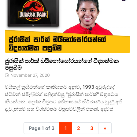
ජුරාසික් පාර්ක් ඩයිනෝසෝරයන්ගේ විද්‍යාත්මක
පසුබිම
November 27, 2020
මයිකල් ක්‍රයිටන්ගේ කෘතියකට අනුව, 1993 අවුරුද්දේ
ස්ටීවන් ස්පිල්බර්ග් එළිදක්වපු "ජුරාසික් පාර්ක්" චිත්‍රපටය
කියන්නෙ, ලෝක චිත්‍රපට ඉතිහාසයේ නිර්මාණය වුණු අති
දැවැන්තම සහ විශිෂ්ටතම චිත්‍රපටවලින් එකක්. අදටත්
Page 1 of 3
1
2
3
»