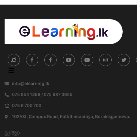
info@elearning.lk
075 954 1398 / 075 987 3655
075 6 700 700
102/03, Campus Road, Raththanapitiya, Boralesgamuwa.
මුල් පිටුව