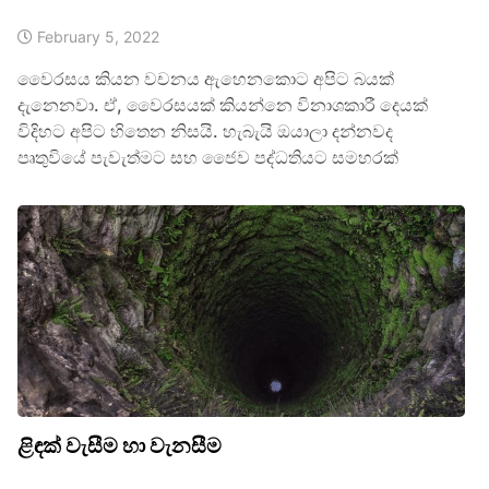
February 5, 2022
වෛරසය කියන වචනය ඇහෙනකොට අපිට බයක්
දැනෙනවා. ඒ, වෛරසයක් කියන්නෙ විනාශකාරී දෙයක්
විදිහට අපිට හිතෙන නිසයි. හැබැයි ඔයාලා දන්නවද
පෘතුවියේ පැවැත්මට සහ ජෛව පද්ධතියට සමහරක්
ළිඳක් වැසීම හා වැනසීම