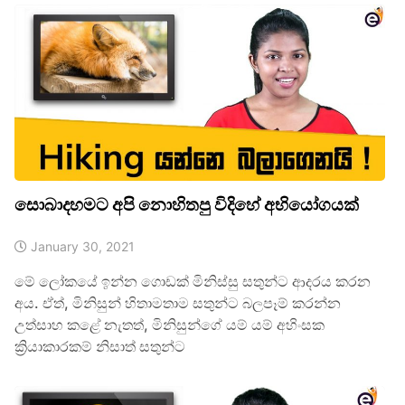
සොබාදහමට අපි නොහිතපු විදිහේ අභියෝගයක්
January 30, 2021
මේ ලෝකයේ ඉන්න ගොඩක් මිනිස්සු සතුන්ට ආදරය කරන
අය. ඒත්, මිනිසුන් හිතාමතාම සතුන්ට බලපෑම් කරන්න
උත්සාහ කළේ නැතත්, මිනිසුන්ගේ යම් යම් අහිංසක
ක්‍රියාකාරකම් නිසාත් සතුන්ට