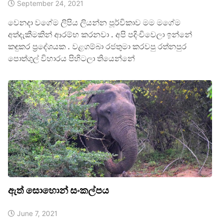
September 24, 2021
වෙනදා වගේම ලිපිය ලියන්න පූර්විකාව මම මගේම
අත්දැකීමකින් ආරම්භ කරනවා . අපි පදිංචිවෙලා ඉන්නේ
කඳුකර ප්‍රදේශයක . වළගම්බා රජතුමා කරවපු රත්නපුර
පොත්ගුල් විහාරය පිහිටලා තියෙන්නේ
ඇත් සොහොන් සංකල්පය
June 7, 2021