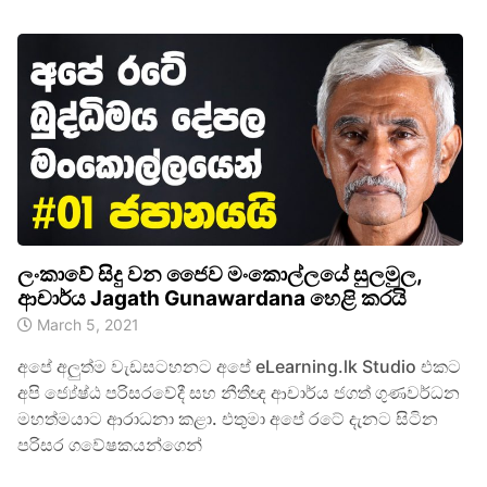
ලංකාවේ සිදු වන ජෛව මංකොල්ලයේ සුලමුල,
ආචාර්ය Jagath Gunawardana හෙළි කරයි
March 5, 2021
අපේ අලුත්ම වැඩසටහනට අපේ eLearning.lk Studio එකට
අපි ජ්‍යේෂ්ඨ පරිසරවේදී සහ නීතීඥ ආචාර්ය ජගත් ගුණවර්ධන
මහත්මයාට ආරාධනා කළා. එතුමා අපේ රටේ දැනට සිටින
පරිසර ගවේෂකයන්ගෙන්