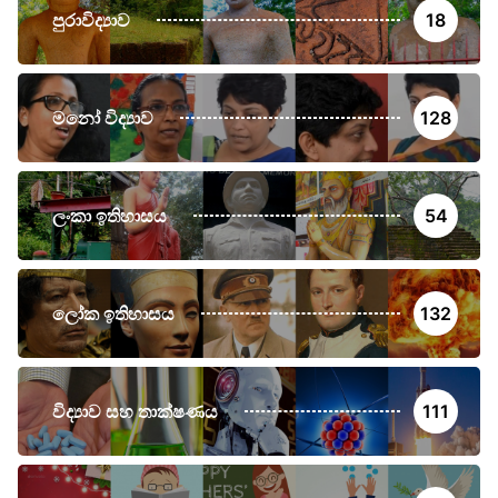
පුරාවිද්‍යාව
18
මනෝ විද්‍යාව
128
ලංකා ඉතිහාසය
54
ලෝක ඉතිහාසය
132
විද්‍යාව සහ තාක්ෂණය
111