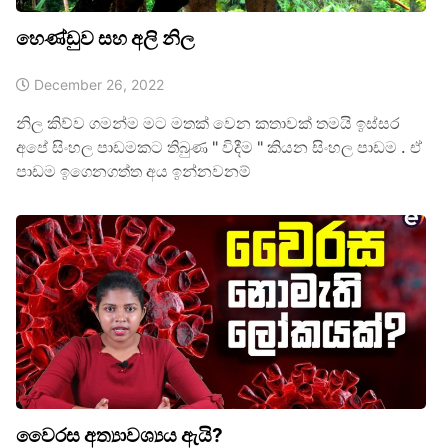
හෙණ්ඩුව සහ අලි නිල
December 26, 2022
නිල කිව්ව ගමන්ම මට මතක් වෙන කතාවක් තමයි ඉස්සර
අපේ සිංහල පාඩමකට තිබුණ " විදීම " කියන සිංහල පාඩම . ඒ
පාඩම ඉගෙනගත්ත අය ඉන්නවනම්
වෛරස අත්‍යාවශ්‍යය ඇයි?