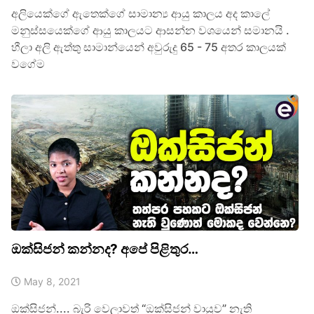
අලියෙක්ගේ ඇතෙක්ගේ සාමාන්‍ය ආයු කාලය අද කාලේ
මනුස්සයෙක්ගේ ආයු කාලයට ආසන්න වශයෙන් සමානයි .
හීලා අලි ඇත්තු සාමාන්යෙන් අවුරුදු 65 - 75 අතර කාලයක්
වගේම
ඔක්සිජන් කන්නද? අපේ පිළිතුර…
May 8, 2021
ඔක්සිජන්.... බැරි වෙලාවත් “ඔක්සිජන් වායුව” නැති