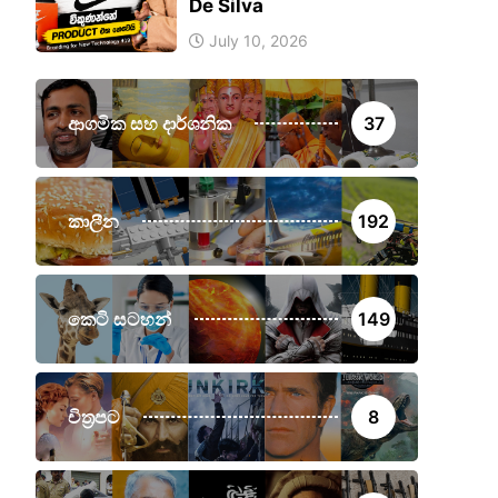
De Silva
July 10, 2026
ආගමික සහ දාර්ශනික
37
කාලීන
192
කෙටි සටහන්
149
චිත්‍රපට
8