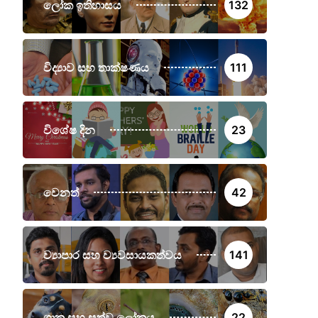
ලෝක ඉතිහාසය
132
විද්‍යාව සහ තාක්ෂණය
111
විශේෂ දින
23
වෙනත්
42
ව්‍යාපාර සහ ව්‍යවසායකත්වය
141
ශාක සහ සත්ව ලෝකය
22