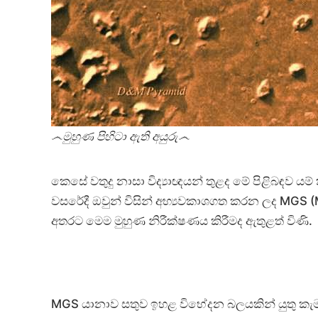
෴මුහුණ පිහිටා ඇති අයුරු෴
කෙසේ වතුදු නාසා විද්‍යාඥයන් තුළද මේ පිළිබඳව ය
වසරේදී ඔවුන් විසින් අභ්‍යවකාශගත කරන ලද MGS
අතරට මෙම මුහුණ නිරීක්ෂණය කිරීමද ඇතුළත් විණි.
MGS යානාව සතුව ඉහළ විභේදන බලයකින් යුතු කැමර