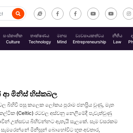
සංස්කෘතික
තාක්ෂණය
මනස
ව්‍යවසායකත්වය
නීතිය
ද
Culture
Technology
Mind
Entrepreneurship
Law
Ph
ආ මිනිස් හිස්කබල
 බිහිවී පසු කලෙක ලෝකය පුරාම ජනප්‍රිය වුණු, මෑත
ෙල්ටික (Celtic) රටවල අස්වනු නෙලීමේදී පැවැත්වුණු
ලොවීන් උත්සවය බිහිවන්නට ඇතැයි සැලකේ. සෑම වසරකම
සැමරෙන්නේ මිනිසුන් බොහෝවිට භූත අවතාර,