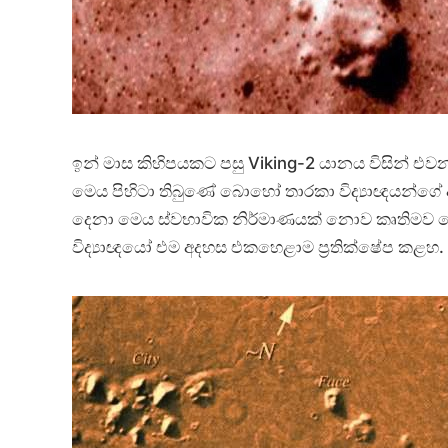
ඉන් මාස කිහිපයකට පසු Viking-2 යානය විසින් එව
මෙය පිහිටා තිබුණේ බොහෝ තාරකා විද්‍යාඥයන්ගේ
දෙනා මෙය ස්වභාවික නිර්මාණයක් නොව කෘතිමව ගො
විද්‍යාඥයෝ එම අදහස එකහෙළාම ප්‍රතික්ෂේප කළහ.