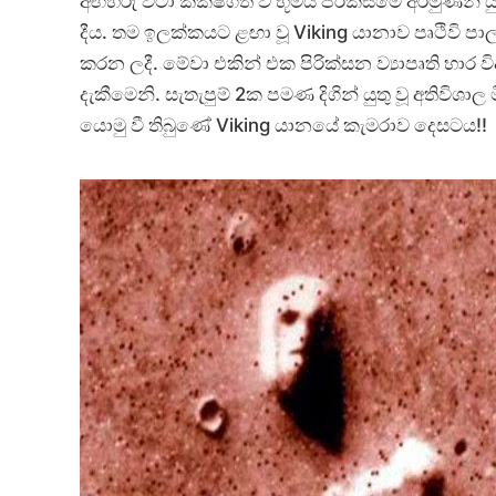
අඟහරු වටා කක්ෂගත වී භූමිය පිරික්සීමේ අරමුණින්
දීය. තම ඉලක්කයට ළඟා වූ Viking යානාව පෘථිවි ප
කරන ලදී. මේවා එකින් එක පිරික්සන ව්‍යාපෘති භාර විද
දැකීමෙනි. සැතැපුම් 2ක පමණ දිගින් යුතු වූ අතිවිශාල
යොමු වී තිබුණේ Viking යානයේ කැමරාව දෙසටය!!