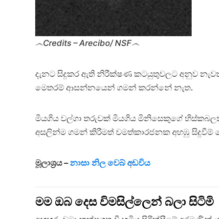
෴Credits – Arecibo/ NSF෴
දැනට සිදුකර ඇති නිරීක්ෂණ කටයුතුවලට අනුව නැවත 
මෙතරම් ආසන්නයෙන් ගමන් කරන්නේ නැත.
මියගිය වල්ගා තරුවක් මියගිය මිනිසෙකුගේ හිස්කබල
අසලින්ම ගමන් කිරීමත් චමත්කාරජනක අහඹු සිදුවී
මූලාශ්‍රය –
නාසා නිල වෙබ් අඩවිය
මම ඔබ දෙස විමසිල්ලෙන් බලා සිටිමි