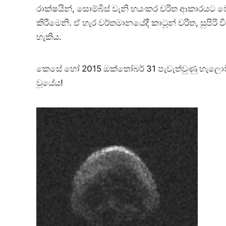
රාක්ෂයින්, සොම්බීස් වැනි භයංකර චරිත ආකාරයට වෙස
කිරීමෙනි. ඒ හැර වර්තමානයේදී කාටූන් චරිත, සුපිරි
හැකිය.
කෙසේ හෝ 2015 ඔක්තෝබර් 31 පැවැත්වුණු හැලොවීන
වූයේය!