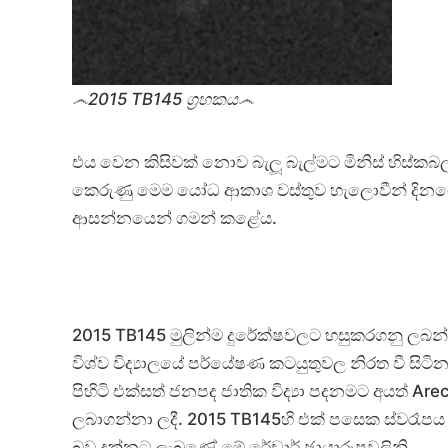
෴2015 TB145 ග්‍රහකය෴
එය වෙන කිසිවක් නොව බැලූ බැල්මට මිනිස් හිස්කබල
කෙරුණු මෙම යෝධ ආකාශ වස්තුව හැලොවීන් දිනයේ ශ්
ආසන්නයෙන් ගමන් කළේය.
2015 TB145 මුලින්ම දුරේක්ෂවලට හසුකරගනු ලබ
විශ්ව විද්‍යාලයේ පර්යේෂණ කටයුතුවල නිරත වී සිටින 
පිහිටි එක්සත් ජනපද ජාතික විද්‍යා පදනමට අයත් Ar
ලබාගන්නා ලදී. 2015 TB145හි එක් පසෙක ස්වරෑප
බව දක්නට ලැබුණේ මේ රේඩාර් ඡායාරූපවලිනි.