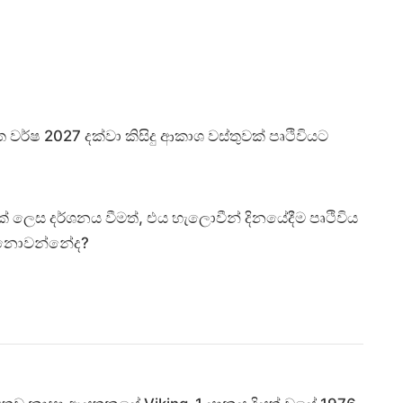
වර්ෂ 2027 දක්වා කිසිදු ආකාශ වස්තුවක් පෘථිවියට
ක් ලෙස දර්ශනය වීමත්, එය හැලොවීන් දිනයේදීම පෘථිවිය
ම් නොවන්නේද?