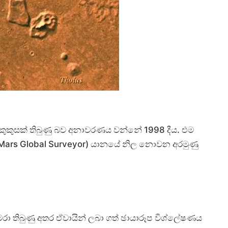
ම් කුකුසක් තිබුණු බව අනාවරණය වන්නේ 1998 දීය. එම
 (Mars Global Surveyor) යානයේ නිල නොවන අරමුණු
ා තිබුණු අතර ඒවායින් ලබා ගත් ඡායාරූප විශ්ලේෂණය