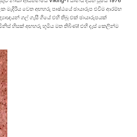
 යුතුව නාසා ආයතනයේ Viking-1 යානය දියත් වූයේ 1976
ාලක මැදිරිය වෙත අඟහරු පෘෂ්ඨයේ ඡායාරූප එවීම ආරම්භ
්‍යාඥයන් ගල් ගැසී ගියේ එහි තිබූ එක් ඡායාරූපයක්
 මිනිස් හිසක් අඟහරු භූමිය මත තිබිණ! එහි දෑස් කෙලින්ම