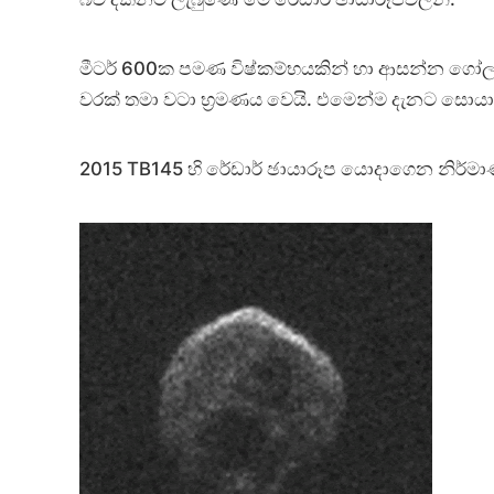
මීටර් 600ක පමණ විෂ්කම්භයකින් හා ආසන්න ගෝල
වරක් තමා වටා භ්‍රමණය වෙයි. එමෙන්ම දැනට සොය
2015 TB145 හි රේඩාර් ඡායාරූප යොදාගෙන නිර්මා