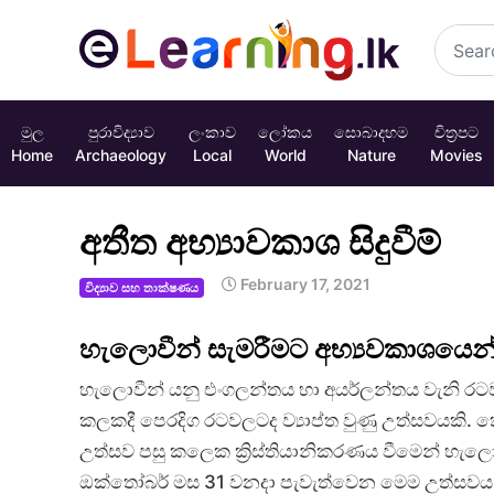
මුල
පුරාවිද්‍යාව
ලංකාව
ලෝකය
සොබාදහම
චිත්‍රපට
Home
Archaeology
Local
World
Nature
Movies
අතීත අභ්‍යාවකාශ සිදුවීම්
February 17, 2021
විද්‍යාව සහ තාක්ෂණය
හැලොවීන් සැමරීමට අභ්‍යවකාශයෙන් 
හැලොවීන් යනු එංගලන්තය හා අයර්ලන්තය වැනි රටවල
කලකදී පෙරදිග රටවලටද ව්‍යාප්ත වුණු උත්සවයකි. ක
උත්සව පසු කලෙක ක්‍රිස්තියානිකරණය වීමෙන් හැ
ඔක්තෝබර් මස 31 වනදා පැවැත්වෙන මෙම උත්සවය 