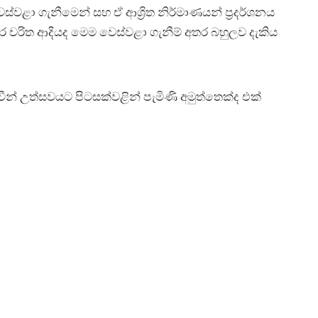
්වළා ගැනීමෙන් සහ ඒ ආශ්‍රිත නිර්මාණයන් ප්‍රදර්ශනය
 වීර චරිත ආදියද මෙම වෙස්වළා ගැනීම් අතර බහුලව දැකිය
් උත්සවයට පිටසක්වළින් පැමිණි අමුත්තෙක්ද එක්