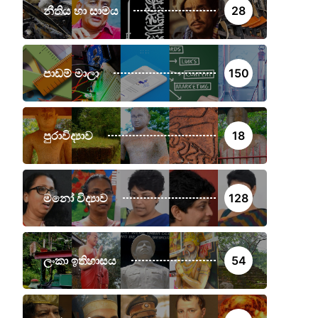
නීතිය හා සාමය
28
පාඩම් මාලා
150
පුරාවිද්‍යාව
18
මනෝ විද්‍යාව
128
ලංකා ඉතිහාසය
54