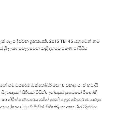
ක් ලෙස දිස්වන ග්‍රහකයකි. 2015 TB145 යනුවෙන් නම්
‍රී ලංකා වේලාවෙන් රාත්‍රී දහයට පමණ පෘථිවිය
න්නේ එම වසරේම ඔක්තෝබර් මස 10 වනදා ය. ඒ හවායි
විද්‍යාඥයන් පිරිසක් විසිනි. ඉන්පසුව පුවෙටෝ රිකෝහි
ecibo නිරීක්ෂණාගාරය මගින් මෙහි පළමු රේඩාර් ඡායාරූප
ය ආලෝකය හමුවේ මිනිස් හිස්කබලක ආකාරයට දිස්වන