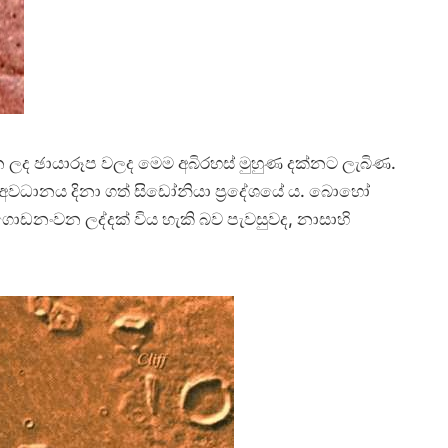
න ලද ඡායාරූප වලද මෙම අබිරහස් මුහුණ දක්නට ලැබිණ.
 අවධානය දිනා ගත් සිඩෝනියා ප්‍රදේශයේ ය. බොහෝ
ඩනංවන ලද්දක් විය හැකි බව පැවසුවද, නාසාහි