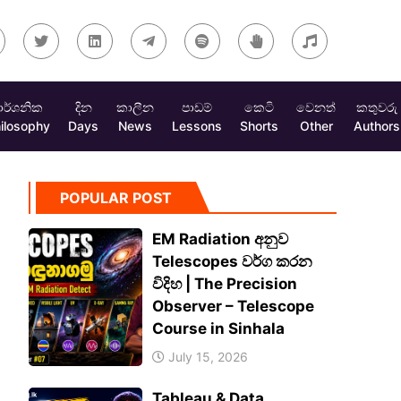
ාර්ශනික
දින
කාලීන
පාඩම්
කෙටි
වෙනත්
කතුවරු
ilosophy
Days
News
Lessons
Shorts
Other
Authors
POPULAR POST
EM Radiation අනුව
Telescopes වර්ග කරන
විදිහ | The Precision
Observer – Telescope
Course in Sinhala
July 15, 2026
Tableau & Data