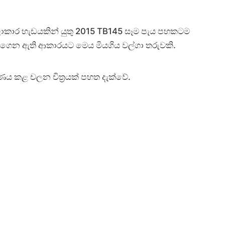
ාකාර හැඩයකින් යුතු 2015 TB145 සෑම පැය පහකටම
ාගෙන ඇති ආකාරයට මෙය මියගිය වල්ගා තරුවකි.
ණය කළ චලන චිත්‍රයක් පහත දැක්වේ.