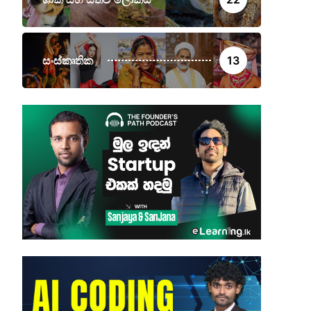
සංස්කෘතික
13