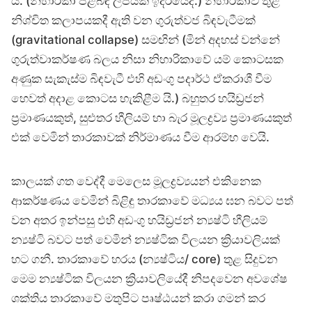
ය. (නිහාරිකා පිළිබඳ ලිපියක් ඉදිරියේදී.) නිහාරිකාව තුළ
නිශ්චිත කලාපයකදී ඇති වන ගුරුත්වජ බිඳවැටීමක්
(gravitational collapse) සමඟින් (මින් අදහස් වන්නේ
ගුරුත්වාකර්ෂණ බලය නිසා නිහාරිකාවේ යම් කොටසක
අණුක සැකැස්ම බිඳවැටී එහි අඩංගු පදාර්ථ ඒකරාශී වීම
හෙවත් අදාළ කොටස හැකිළීම යි.) බහුතර හයිඩ්‍රජන්
ප්‍රමාණයකුත්, සුළුතර හීලියම් හා බැර මූලද්‍රව්‍ය ප්‍රමාණයකුත්
එක් වෙමින් තාරකාවක් නිර්මාණය වීම ආරම්භ වෙයි.
කාලයක් ගත වෙද්දී මෙලෙස මූලද්‍රව්‍යයන් එකිනෙක
ආකර්ෂණය වෙමින් බිළිඳු තාරකාවේ මධ්‍යය ඝන බවට පත්
වන අතර ඉන්පසු එහි අඩංගු හයිඩ්‍රජන් න්‍යෂ්ටි හීලියම්
න්‍යෂ්ටි බවට පත් වෙමින් න්‍යෂ්ටික විලයන ක්‍රියාවලියක්
හට ගනී. තාරකාවේ හරය (න්‍යෂ්ටිය/ core) තුළ සිදුවන
මෙම න්‍යෂ්ටික විලයන ක්‍රියාවලියේදී නිපදවෙන අවශේෂ
ශක්තිය තාරකාවේ මතුපිට පෘෂ්ඨයන් කරා ගමන් කර