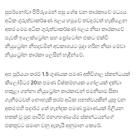
සුපර්නෝවා පිපිරුමෙන් පසු ශේෂ වන තාරකාවේ මධ්‍යය
අධික ගුරුත්වාකර්ෂණ බලය හමුවේ තවදුරටත් හැකිළෙන
අතර මෙම අධික ගුරුත්වාකර්ෂණ බලය නිසා තාරකාවේ
පැවති ඉලෙක්ට්‍රෝන සහ ප්‍රෝටෝන එකට එක්වී
නියුට්‍රෝන නිපදවමින් අවකාශයට මුදා හරින නිසා මේවා
නියුට්‍රෝන තාරකා ලෙසින් හැඳින්වේ.
අප ⁣සූර්යයා තරම් 1.5 ගුණයක පමණ අතිවිශාල ස්කන්ධයක්
කිලෝමීටර 20ක පමණ විෂ්කම්භයක ගෝලයක් දක්වා
හකුළා ගන්නා නියුට්‍රෝන තාරකාවන් එමනිසාම සිතා
ගැනීමටවත් නොහැකි තරම් අධික ඝනත්වයකින් යුතු වන
අතර එහි පදාර්ථ තේ හැන්දක පමණ ප්‍රමාණයක් බිලියන
හතක් වූ මුළු පෘථිවි ජනගහණයේම ස්කන්ධයන්ගේ
එකතුවට සමාන වනු ඇතැයි අනුමාන කෙරේ.