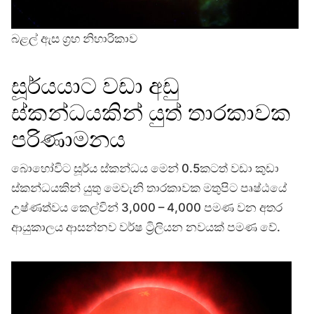
බළල් ඇස ග්‍රහ නිහාරිකාව
සූර්යයාට වඩා අඩු
ස්කන්ධයකින් යුත් තාරකාවක
පරිණාමනය
බොහෝවිට සූර්ය ස්කන්ධය මෙන් 0.5කටත් වඩා කුඩා
ස්කන්ධයකින් යුතු මෙවැනි තාරකාවක මතුපිට පෘෂ්ඨයේ
උෂ්ණත්වය කෙල්වින් 3,000 – 4,000 පමණ වන අතර
ආයුකාලය ආසන්නව වර්ෂ ට්‍රිලියන නවයක් පමණ වේ.