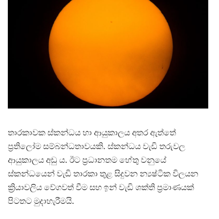
තාරකාවක ස්කන්ධය හා ආයුකාලය අතර ඇත්තේ
ප්‍රතිලෝම සම්බන්ධතාවයකි. ස්කන්ධය වැඩි තරුවල
ආයුකාලය අඩු ය. ඊට ප්‍රධානතම හේතු වනුයේ
ස්කන්ධයෙන් වැඩි තාරකා තුළ සිදුවන න්‍යෂ්ටික විලයන
ක්‍රියාවලිය වේගවත් වීම සහ ඉන් වැඩි ශක්ති ප්‍රමාණයක්
පිටතට මුදාහැරීමයි.