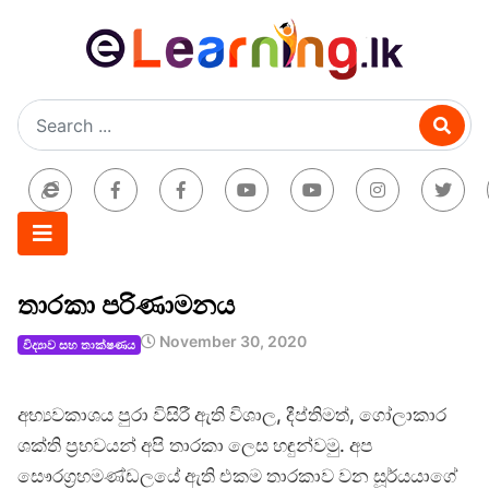
තාරකා පරිණාමනය
November 30, 2020
විද්‍යාව සහ තාක්ෂණය
අභ්‍යවකාශය පුරා විසිරී ඇති විශාල, දීප්තිමත්, ගෝලාකාර
ශක්ති ප්‍රභවයන් අපි තාරකා ලෙස හඳුන්වමු. අප
සෞරග්‍රහමණ්ඩලයේ ඇති එකම තාරකාව වන සූර්යයාගේ