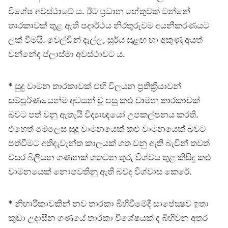
විශේෂ අවස්ථාවේ ය. ඊට ප්‍රධාන හේතුවක් වන්නේ
තාරකාවක් තුළ ඇති පදාර්ථය නිරතුරුවම අයනීකරණයට
ලක් වීමයි. වෙල්ඩින් දැල්ල, සූර්ය සුළඟ හා අකුණු අයත්
වන්නේද ප්ලාස්මා අවස්ථාවට ය.
* සුදු වාමන තාරකාවක් එහි විලයන ප්‍රතික්‍රියාවන්
සම්පූර්ණයෙන්ම අවසන් වූ පසු කළු වාමන තාරකාවක්
බවට පත් වනු ඇතැයි විද්‍යාඥයෝ උපකල්පනය කරති.
එහෙත් මෙලෙස සුදු වාමනයෙක් කළු වාමනයෙක් බවට
පත්වීමට අතිදැවැන්ත කාලයක් ගත වනු ඇති බැවින් තවත්
වසර බිලියන ගණනක් ගතවන තුරු විශ්වය තුළ කිසිදු කළු
වාමනයෙක් නොපවතිනු ඇති බවද විශ්වාස කෙරේ.
* නිහාරිකාවකින් නව තාරකා බිහිවීමේදී සාපේක්‍ෂව ඉතා
කුඩා උදාසීන ගණයේ තාරකා විශේෂයක් ද බිහිවන අතර