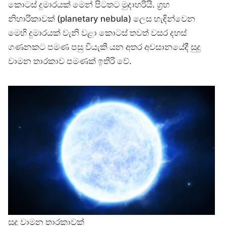
කොටස් දුමාරයක් මෙන් පිටතට මුදාහරියි. ග්‍රහ
නිහාරිකාවක් (planetary nebula) ලෙස හැඳින්වෙන
මෙහි දුමාරයක් වැනි වළා කොටස් තවත් වසර දහස්
ගණනකට පමණ පසු වියැකී යන අතර අවසානයේදී සුදු
වාමන තාරකාව පමණක් ඉතිරි වේ.
සුදු වාමන තාරකාවක්