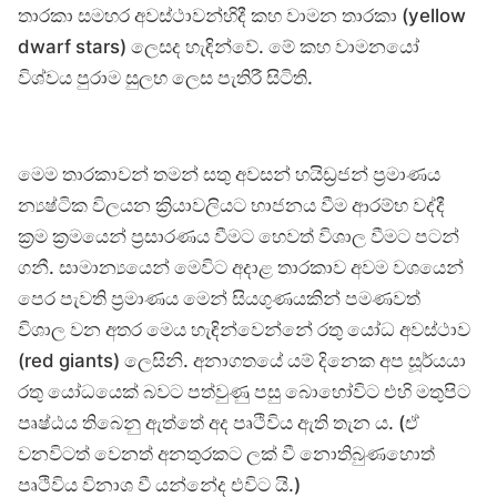
තාරකා සමහර අවස්ථාවන්හිදී කහ වාමන තාරකා (yellow
dwarf stars) ලෙසද හැඳින්වේ. මේ කහ වාමනයෝ
විශ්වය පුරාම සුලභ ලෙස පැතිරී සිටිති.
මෙම තාරකාවන් තමන් සතු අවසන් හයිඩ්‍රජන් ප්‍රමාණය
න්‍යෂ්ටික විලයන ක්‍රියාවලියට භාජනය වීම ආරම්භ වද්දී
ක්‍රම ක්‍රමයෙන් ප්‍රසාරණය වීමට හෙවත් විශාල වීමට පටන්
ගනී. සාමාන්‍යයෙන් මෙවිට අදාළ තාරකාව අවම වශයෙන්
පෙර පැවති ප්‍රමාණය මෙන් සියගුණයකින් පමණවත්
විශාල වන අතර මෙය හැඳින්වෙන්නේ රතු යෝධ අවස්ථාව
(red giants) ලෙසිනි. අනාගතයේ යම් දිනෙක අප සූර්යයා
රතු යෝධයෙක් බවට පත්වුණු පසු බොහෝවිට එහි මතුපිට
පෘෂ්ඨය තිබෙනු ඇත්තේ අද පෘථිවිය ඇති තැන ය. (ඒ
වනවිටත් වෙනත් අනතුරකට ලක් වී නොතිබුණහොත්
පෘථිවිය විනාශ වී යන්නේද එවිට යි.)