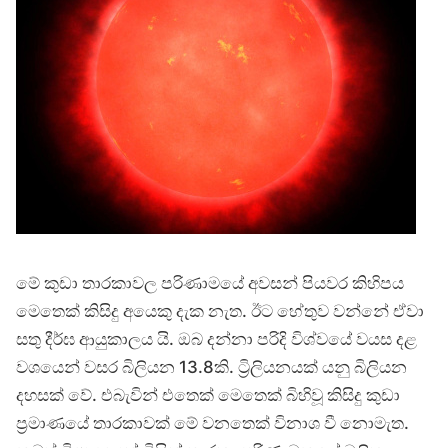
මේ කුඩා තාරකාවල පරිණාමයේ අවසන් පියවර කිහිපය
මෙතෙක් කිසිදු අයෙකු දැක නැත. ඊට හේතුව වන්නේ ඒවා
සතු දීර්ඝ ආයුකාලය යි. ඔබ දන්නා පරිදි විශ්වයේ වයස දළ
වශයෙන් වසර බිලියන 13.8කි. ට්‍රිලියනයක් යනු බිලියන
දහසක් වේ. එබැවින් එතෙක් මෙතෙක් බිහිවූ කිසිදු කුඩා
ප්‍රමාණයේ තාරකාවක් මේ වනතෙක් විනාශ වී නොමැත.