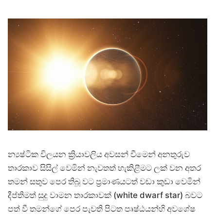
න්‍යෂ්ටික විලයන ක්‍රියාවලිය අවසන් වීමෙන් අනතුරුව
තාරකාව සිසිල් වෙමින් නැවතත් හැකිළීමට ලක් වන අතර
තමන් සතුව පෙර තිබූ වට ප්‍රමාණයටත් වඩා කුඩා වෙමින්
දීප්තිමත් සුදු වාමන තාරකාවක් (white dwarf star) බවට
පත් වී තමන්ගේ පෙර පැවති පිටත පෘෂ්ඨයන්හි අවශේෂ