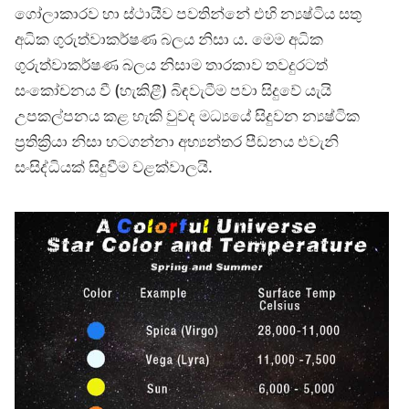
ගෝලාකාරව හා ස්ථායීව පවතින්නේ එහි න්‍යෂ්ටිය සතු
අධික ගුරුත්වාකර්ෂණ බලය නිසා ය. මෙම අධික
ගුරුත්වාකර්ෂණ බලය නිසාම තාරකාව තවදුරටත්
සංකෝචනය වී (හැකිළී) බිඳවැටීම පවා සිදුවේ යැයි
උපකල්පනය කළ හැකි වුවද මධ්‍යයේ සිදුවන න්‍යෂ්ටික
ප්‍රතික්‍රියා නිසා හටගන්නා අභ්‍යන්තර පීඩනය එවැනි
සංසිද්ධියක් සිදුවීම වළක්වාලයි.