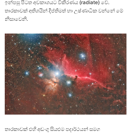
ඉන්පසු පිටත අවකාශයට විකිරණය (radiate) වේ.
තාරකාවක් අතිශයින් දීප්තිමත් හා උෂ්ණාධික වන්නේ මේ
නිසාවෙනි.
තාරකාවක් එහි අඩංගු සියළුම පදාර්ථයන් සමග