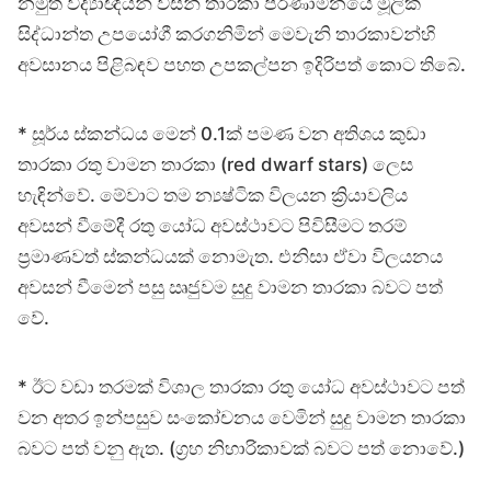
නමුත් විද්‍යාඥයන් විසින් තාරකා පරිණාමනයේ මූලික
සිද්ධාන්ත උපයෝගී කරගනිමින් මෙවැනි තාරකාවන්හි
අවසානය පිළිබඳව පහත උපකල්පන ඉදිරිපත් කොට තිබේ.
* සූර්ය ස්කන්ධය මෙන් 0.1ක් පමණ වන අතිශය කුඩා
තාරකා රතු වාමන තාරකා (red dwarf stars) ලෙස
හැඳින්වේ. මේවාට තම න්‍යෂ්ටික විලයන ක්‍රියාවලිය
අවසන් වීමේදී රතු යෝධ අවස්ථාවට පිවිසීමට තරම්
ප්‍රමාණවත් ස්කන්ධයක් නොමැත. එනිසා ඒවා විලයනය
අවසන් වීමෙන් පසු ඍජුවම සුදු වාමන තාරකා බවට පත්
වේ.
* ඊට වඩා තරමක් විශාල තාරකා රතු යෝධ අවස්ථාවට පත්
වන අතර ඉන්පසුව සංකෝචනය වෙමින් සුදු වාමන තාරකා
බවට පත් වනු ඇත. (ග්‍රහ නිහාරිකාවක් බවට පත් නොවේ.)