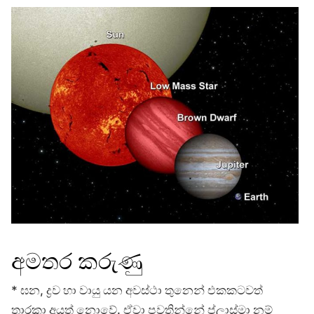
අමතර කරුණු
* ඝන, ද්‍රව හා වායු යන අවස්ථා තුනෙන් එකකටවත්
තාරකා අයත් නොවේ. ඒවා පවතින්නේ ප්ලාස්මා නම්