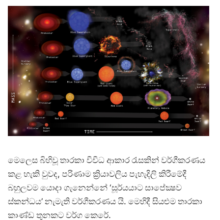
මෙලෙස බිහිවූ තාරකා විවිධ ආකාර රැසකින් වර්ගීකරණය
කළ හැකි වුවද, පරිණාම ක්‍රියාවලිය පැහැදිලි කිරීමේදී
බහුලවම යොදා ගැනෙන්නේ ‘සූර්යයාට සාපේක්‍ෂව
ස්කන්ධය’ නැමැති වර්ගීකරණය යි. මෙහිදී සියළුම තාරකා
කාණ්ඩ තුනකට වර්ග කෙරේ.