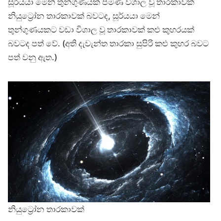
සූර්යයා මෙන් තුන්ගුණයක් පමණ විශාල වූ තාරකාවක්
නියුට්‍රෝන තාරකාවක් බවටද, සූර්යයා මෙන්
තුන්ගුණයකට වඩා විශාල වූ තාරකාවක් කළු කුහරයක්
බවටද පත් වේ. (අති දැවැන්ත තාරකා සුපිරි කළු කුහර බවට
පත් වනු ඇත.)
නියුට්‍රෝන තාරකාවක්