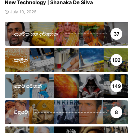
New Technology | Shanaka De Silva
July 10, 2026
ආගමික සහ දාර්ශනික
37
කාලීන
192
කෙටි සටහන්
149
චිත්‍රපට
8