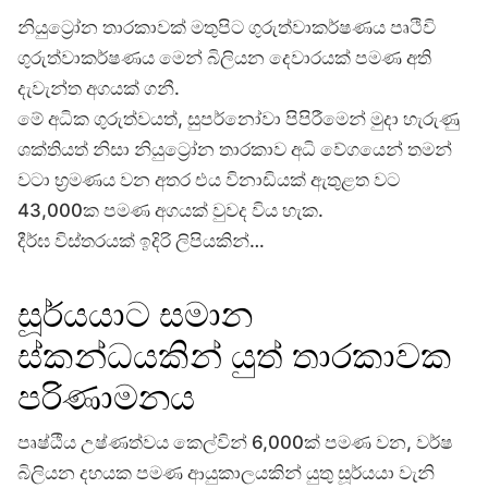
නියුට්‍රෝන තාරකාවක් මතුපිට ගුරුත්වාකර්ෂණය පෘථිවි
ගුරුත්වාකර්ෂණය මෙන් බිලියන දෙවාරයක් පමණ අති
දැවැන්ත අගයක් ගනී.
මේ අධික ගුරුත්වයත්, සුපර්නෝවා පිපිරීමෙන් මුදා හැරුණු
ශක්තියත් නිසා නියුට්‍රෝන තාරකාව අධි වේගයෙන් තමන්
වටා භ්‍රමණය වන අතර එය විනාඩියක් ඇතුළත වට
43,000ක පමණ අගයක් වුවද විය හැක.
දීර්ඝ විස්තරයක් ඉදිරි ලිපියකින්…
සූර්යයාට සමාන
ස්කන්ධයකින් යුත් තාරකාවක
පරිණාමනය
පෘෂ්ඨීය උෂ්ණත්වය කෙල්වින් 6,000ක් පමණ වන, වර්ෂ
බිලියන දහයක පමණ ආයුකාලයකින් යුතු සූර්යයා වැනි