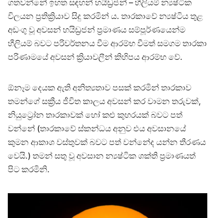
ගතවන්නේ ඉහත සඳහන් හයිඩ්‍රජන් – හීලියම් න්‍යෂ්ටික
විලයන ප්‍රතික්‍රියාව සිදු කරමින් ය. තාරකාවේ න්‍යෂ්ටිය තුළ
අඩංගු වූ අවසන් හයිඩ්‍රජන් ප්‍රමාණය සම්පූර්ණයෙන්ම
හීලියම් බවට පරිවර්තනය වීම ආරම්භ වීමත් සමගම තාරකා
පරිණාමයේ අවසන් ක්‍රියාවලීන් කිහිපය ආරම්භ වේ.
ඕනෑම දෙයක ඇති අනිත්‍යතාව පසක් කරමින් තාරකාව
තමන්ගේ සක්‍රීය ජීවිත කාලය අවසන් කර වාමන තරුවක්,
නියුට්‍රෝන තාරකාවක් හෝ කළු කුහරයක් බවට පත්
වන්නේ (තාරකාවේ ස්කන්ධය අනුව එය අවසානයේ
කුමන ආකාශ වස්තුවක් බවට පත් වන්නේද යන්න තීරණය
වෙයි.) තමන් සතු වූ අවසාන න්‍යෂ්ටික ශක්ති ප්‍රමාණයත්
පිට කරමිනි.