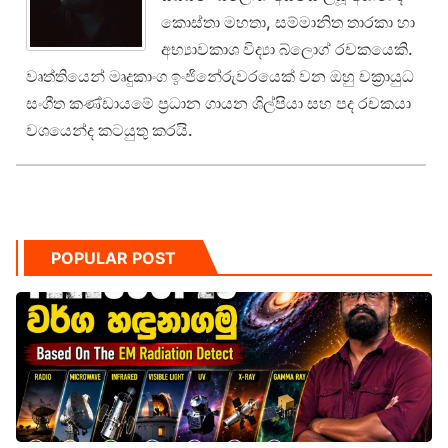
කොස්තා මහතා, සම්මානිත තාරකා හා
අභ්‍යාවකාශ විද්‍යා බ්ලොග් රචකයෙකි.
වෘත්තියෙන් මෘදුකාංග ඉංජිනේරුවරයෙක් වන ඔහු චක්‍රායුධ
සංගීත කණ්ඩායමේ ප්‍රධාන ගායන ශිල්පියා සහ පද රචකයා
වශයෙන්ද කටයුතු කරයි.
POPULAR POST