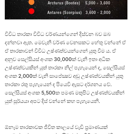
විවිධ තාරකා විවිධ වර්ණයන්ගෙන් දිස්වන බව ඔබ
දන්නවා ඇත. මෙවැනි වර්ණ වෙනසකට හේතු වන්නේ ඒ
ඒ තාරකාවන් විවිධ උෂ්ණත්වයන්ගෙන් යුතු වීම ය. ඒ
අනුව සෙල්සියස් අංශක 30,000ක් වැනි ඉතා අධික
උෂ්ණත්වයකින් යුත් තාරකා නිල් පැහැයෙන් ද, සෙල්සියස්
අංශක 2,000ක් වැනි සාපේක්‍ෂව අඩු උෂ්ණත්වයකින් යුතු
තාරකා රතු පැහැයෙන් ද පියෙවි ඇසට දර්ශනය වේ.
සෙල්සියස් අංශක 5,500ක පමණ මතුපිට උෂ්ණත්වයකින්
යුත් සූර්යයා අපට දිස් වන්නේ කහ පැහැයෙනි.
ඕනෑම තාරකාවක ජීවිත කාලයේ වැඩි ප්‍රමාණයක්