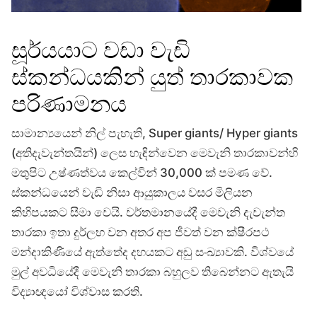
සූර්යයාට වඩා වැඩි
ස්කන්ධයකින් යුත් තාරකාවක
පරිණාමනය
සාමාන්‍යයෙන් නිල් පැහැති, Super giants/ Hyper giants
(අතිදැවැන්තයින්) ලෙස හැඳින්වෙන මෙවැනි තාරකාවන්හි
මතුපිට උෂ්ණත්වය කෙල්වින් 30,000 ක් පමණ වේ.
ස්කන්ධයෙන් වැඩි නිසා ආයුකාලය වසර මිලියන
කිහිපයකට සීමා වෙයි. වර්තමානයේදී මෙවැනි දැවැන්ත
තාරකා ඉතා දුර්ලභ වන අතර අප ජීවත් වන ක්ෂීරපථ
මන්දාකිණියේ ඇත්තේද දහයකට අඩු සංඛ්‍යාවකි. විශ්වයේ
මුල් අවධියේදී මෙවැනි තාරකා බහුලව තිබෙන්නට ඇතැයි
විද්‍යාඥයෝ විශ්වාස කරති.