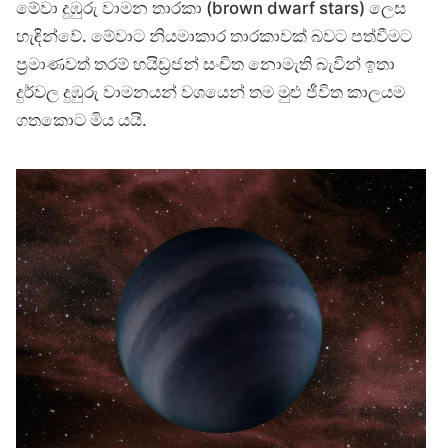
මේවා දුඹුරු වාමන තාරකා (brown dwarf stars) ලෙස
හැඳින්වේ. මේවාට නියමාකාර තාරකාවක් බවට පත්වීමට
ප්‍රමාණවත් තරම් හයිඩ්‍රජන් සංචිත නොමැති බැවින් ඉතා
දුර්වල දුඹුරු වාමනයන් වශයෙන් තම මුළු ජීවිත කාලයම
ගතකොට මිය යයි.