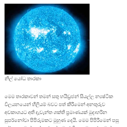
නිල් යෝධ තාරකා
මෙම තාරකාවන් තමන් සතු හයිඩ්‍රජන් සියල්ල න්‍යෂ්ටික
විලයනයෙන් හීලියම් බවට පත් කිරීමෙන් අනතුරුව
අවකාශයට අති දැවැන්ත ශක්ති ප්‍රමාණයක් මුදාහරින
සුපර්නෝවා පිපිරුමකට මුහුණ දෙයි. මෙම පිපිරීමෙන් පසු