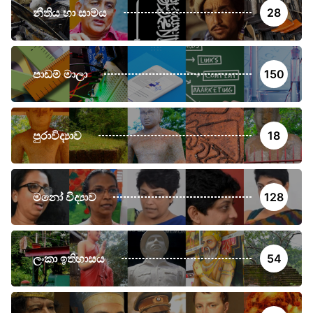
නීතිය හා සාමය
28
පාඩම් මාලා
150
පුරාවිද්‍යාව
18
මනෝ විද්‍යාව
128
ලංකා ඉතිහාසය
54