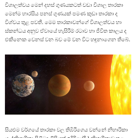
විශාලත්වය මෙන් දහස් ගුණයකටත් වඩා විශාල තාරකා
මෙන්ම හාරසිය පනස් ගුණයක් පමණ කුඩා තාරකා ද
විශ්වය තුළ පවතී. මෙම තාරකාවන්ගේ විශාලත්වය හා
ස්කන්ධය අනුව ඒවායේ හැසිරීම් රටාව හා ජීවිත කාලය ද
එකිනෙක වෙනස් වන බව මේ වන විට හඳුනාගෙන තිබේ.
සියළුම වර්ගයේ තාරකා වල තිඹිරිගෙය වන්නේ නිහාරිකා