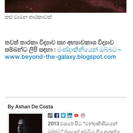
කළු වාමන තාරකාවක්
තවත් තාරකා විද්‍යාව සහ අභ්‍යාවකාශ විද්‍යාව
සම්බන්ධ ලිපි සඳහා :
මණ්දාකිනියෙන් ඔබ්බට –
www.beyond-the-galaxy.blogspot.com
By Ashan De Costa
2013 වසරේ සිට "මන්දාකිණියෙන්
ඔබ්බට" බ්ලොග් අඩවිය ලියූ අශාන් ද