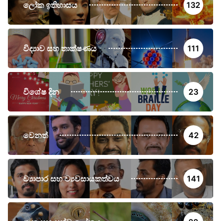
ලෝක ඉතිහාසය
132
විද්‍යාව සහ තාක්ෂණය
111
විශේෂ දින
23
වෙනත්
42
ව්‍යාපාර සහ ව්‍යවසායකත්වය
141