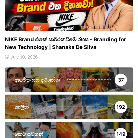
NIKE Brand එකේ සාර්ථකවීමේ රහස – Branding for
New Technology | Shanaka De Silva
July 10, 2026
ආගමික සහ දාර්ශනික
37
කාලීන
192
කෙටි සටහන්
149