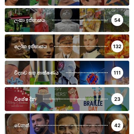
ලංකා ඉතිහාසය
54
ලෝක ඉතිහාසය
132
විද්‍යාව සහ තාක්ෂණය
111
විශේෂ දින
23
වෙනත්
42