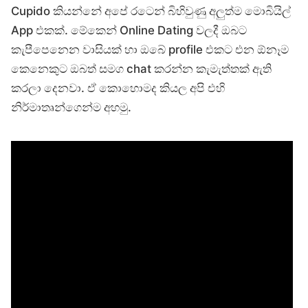
Cupido කියන්නේ අපේ රටෙන් බිහිවුණු අලුත්ම මොබියිල්
App එකක්. මේකෙන් Online Dating වලදී ඔබට
කැපීපෙනෙන වාසියක් හා ඔබේ profile එකට එන ඕනෑම
කෙනෙකුට ඔබත් සමග chat කරන්න කැමැත්තක් ඇති
කරලා දෙනවා. ඒ කොහොමද කියල අපි එහි
නිර්මාතෘන්ගෙන්ම අහමු.