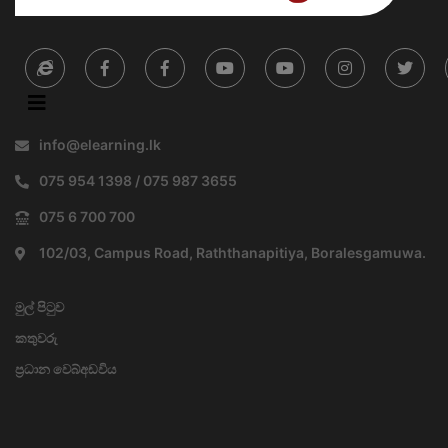
info@elearning.lk
075 954 1398 / 075 987 3655
075 6 700 700
102/03, Campus Road, Raththanapitiya, Boralesgamuwa.
මුල් පිටුව
කතුවරු
ප්‍රධාන වෙබ්අඩවිය