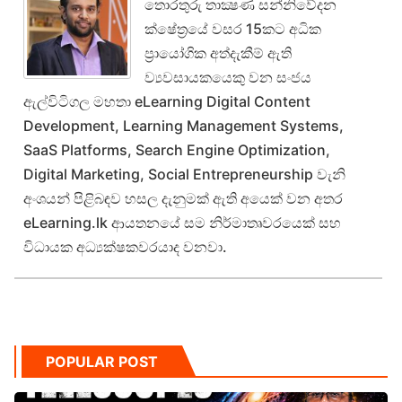
තොරතුරු තාක්‍ෂණ සන්නිවේදන
ක්ෂේත්‍රයේ වසර 15කට අධික
ප්‍රායෝගික අත්දැකීම් ඇති
ව්‍යවසායකයෙකු වන සංජය
ඇල්විටිගල මහතා eLearning Digital Content
Development, Learning Management Systems,
SaaS Platforms, Search Engine Optimization,
Digital Marketing, Social Entrepreneurship වැනි
අංශයන් පිළිබඳව හසල දැනුමක් ඇති අයෙක් වන අතර
eLearning.lk ආයතනයේ සම නිර්මාතෘවරයෙක් සහ
විධායක අධ්‍යක්ෂකවරයාද වනවා.
POPULAR POST