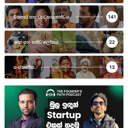
ව්‍යාපාර සහ ව්‍යවසායකත්වය
141
ශාක සහ සත්ව ලෝකය
22
සංස්කෘතික
13