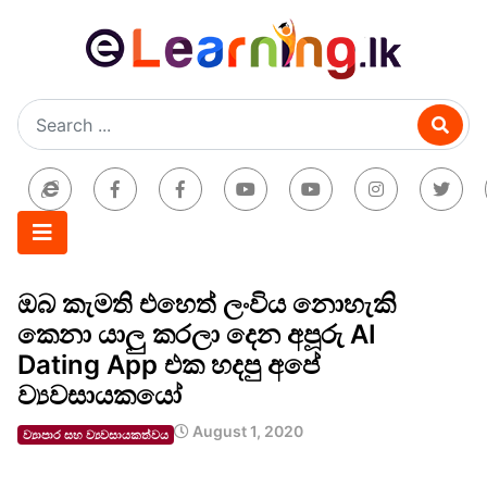
ඔබ කැමති එහෙත් ලංවිය නොහැකි
කෙනා යාලු කරලා දෙන අපූරු AI
Dating App එක හදපු අපේ
ව්‍යවසායකයෝ
August 1, 2020
ව්‍යාපාර සහ ව්‍යවසායකත්වය