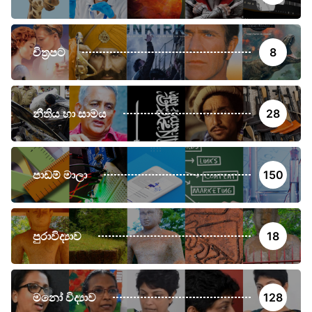
චිත්‍රපට
8
නීතිය හා සාමය
28
පාඩම් මාලා
150
පුරාවිද්‍යාව
18
මනෝ විද්‍යාව
128