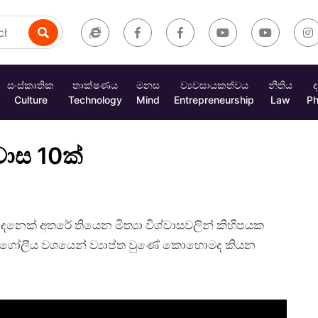
සංස්කෘතික
තාක්ෂණය
මනස
ව්‍යවසායකත්වය
නීතිය
ද
Culture
Technology
Mind
Entrepreneurship
Law
Ph
වාස 10ක්
නෙක් අතරේ තියෙන මිත්‍යා විශ්වාසවලින් කිහිපයක
 ගෝලීය වශයෙන් ව්‍යාප්ත වුණේ කොහොමද කියන