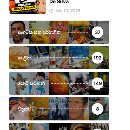
De Silva
July 10, 2026
ආගමික සහ දාර්ශනික
37
කාලීන
192
කෙටි සටහන්
149
චිත්‍රපට
8