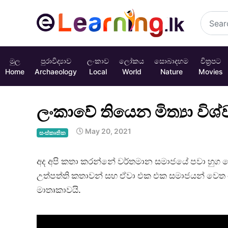
මුල
පුරාවිද්‍යාව
ලංකාව
ලෝකය
සොබාදහම
චිත්‍රපට
Home
Archaeology
Local
World
Nature
Movies
ලංකාවේ තියෙන මිත්‍යා විශ්
May 20, 2021
සංස්කෘතික
අද අපි කතා කරන්නේ වර්තමාන සමාජයේ පවා හුග දෙ
උත්පත්ති කතාවන් සහ ඒවා එක එක සමාජයන් වෙත
මාතෘකාවයි.