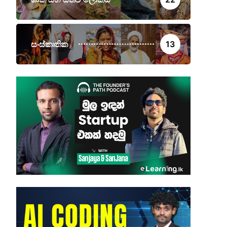
සංස්කෘතික
13