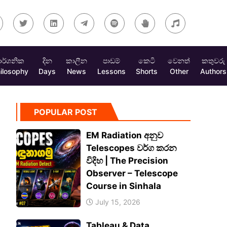
ාර්ශනික
දින
කාලීන
පාඩම්
කෙටි
වෙනත්
කතුවරු
ilosophy
Days
News
Lessons
Shorts
Other
Authors
POPULAR POST
EM Radiation අනුව
Telescopes වර්ග කරන
විදිහ | The Precision
Observer – Telescope
Course in Sinhala
July 15, 2026
Tableau & Data