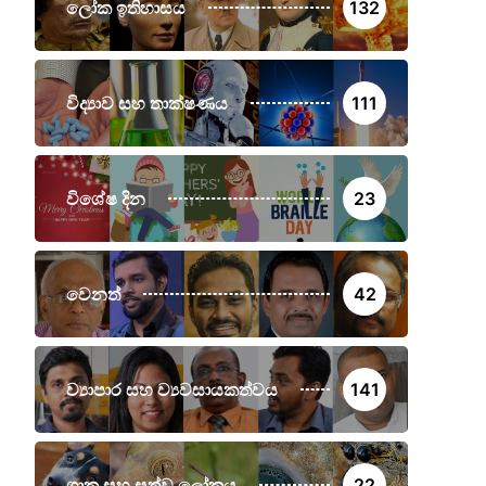
ලෝක ඉතිහාසය
132
විද්‍යාව සහ තාක්ෂණය
111
විශේෂ දින
23
වෙනත්
42
ව්‍යාපාර සහ ව්‍යවසායකත්වය
141
ශාක සහ සත්ව ලෝකය
22