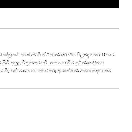
ෂේත්‍රයේ වෙබ් අඩවි නිර්මාණකරණය පිළිබඳ වසර 10කට
ටි දනුල වික්‍රමආරච්චි, මේ වන විට පූර්ණකාලීනව
වී, එහි මාධ්‍ය හා තොරතුරු අධ්‍යක්ෂණ අංශය සඳහා තම