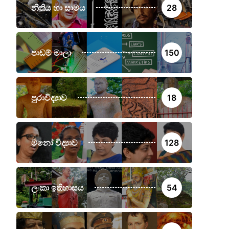
නීතිය හා සාමය
28
පාඩම් මාලා
150
පුරාවිද්‍යාව
18
මනෝ විද්‍යාව
128
ලංකා ඉතිහාසය
54