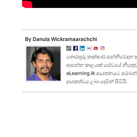
By Danula Wickramaarachchi
තොරතුරු තාක්ෂණ සන්නිවේදන ක්
ආසන්න කාලයක් සේවයේ නියතුව සි
eLearning.lk ආයතනයට සම්බන්ධ 
දායකත්වය ලබා දෙමින් සිටියි.