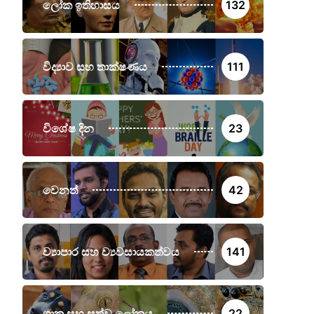
ලෝක ඉතිහාසය
132
විද්‍යාව සහ තාක්ෂණය
111
විශේෂ දින
23
වෙනත්
42
ව්‍යාපාර සහ ව්‍යවසායකත්වය
141
ශාක සහ සත්ව ලෝකය
22