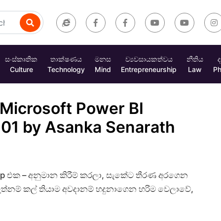
සංස්කෘතික
තාක්ෂණය
මනස
ව්‍යවසායකත්වය
නීතිය
ද
Culture
Technology
Mind
Entrepreneurship
Law
Ph
 Microsoft Power BI
– 01 by Asanka Senarath
p එක – අනුමාන කිරීම් කරලා, සැකේට තීරණ අරගෙන
්නම් කල් තියාම අවදානම් හදුනාගෙන හරිම වෙලාවේ,