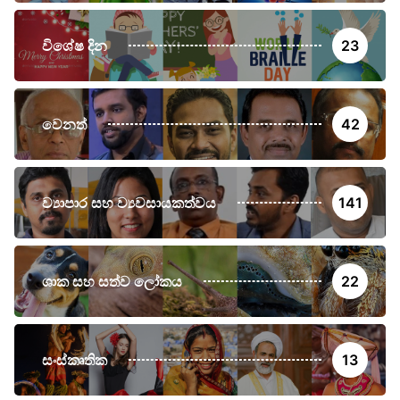
විශේෂ දින
23
වෙනත්
42
ව්‍යාපාර සහ ව්‍යවසායකත්වය
141
ශාක සහ සත්ව ලෝකය
22
සංස්කෘතික
13