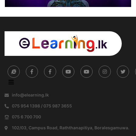
info@elearning.lk
075 954 1398 / 075 987 3655
075 6 700 700
102/03, Campus Road, Raththanapitiya, Boralesgamuwa.