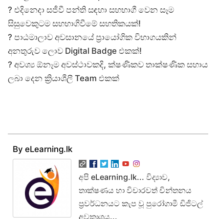
? එදිනෙදා සජීවී පන්ති සඳහා සහභාගී වෙන සෑම
සිසුවෙකුටම සහභාගිවීමේ සහතිකයක්!
? පාඨමාලාව අවසානයේ ප්‍රායෝගික විභාගයකින්
අනතුරුව ලොව Digital Badge එකක්!
? අවශ්‍ය ඕනෑම අවස්ථාවකදි, ක්ෂණිකව තාක්ෂණික සහාය
ලබා දෙන ක්‍රියාශීලී Team එකක්
By eLearning.lk
අපි eLearning.lk... විද්‍යාව,
තාක්ෂණය හා විචාරවත් චින්තනය
ප්‍රවර්ධනයට කැප වූ පුරෝගාමී ඩිජිටල්
අවකාශය...