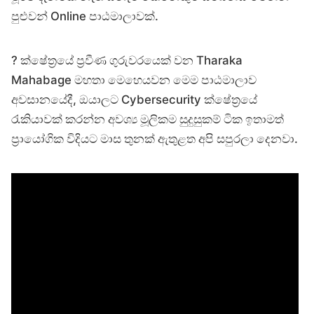
පුළුවන් Online පාඨමාලාවක්.
? ක්ෂේත්‍රයේ ප්‍රවීණ ගුරුවරයෙක් වන Tharaka
Mahabage මහතා මෙහෙයවන මෙම පාඨමාලාව
අවසානයේදී, ඔයාලට Cybersecurity ක්ෂේත්‍රයේ
රැකියාවක් කරන්න අවශ්‍ය මූලිකම සුදුසුකම් ටික ඉතාමත්
ප්‍රායෝගික විදියට මාස තුනක් ඇතුළත අපි සපුරලා දෙනවා.