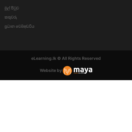
මුල් පිටුව
කතුවරු
ප්‍රධාන වෙබ්අඩවිය
eLearning.lk © All Rights Reserved
Website by