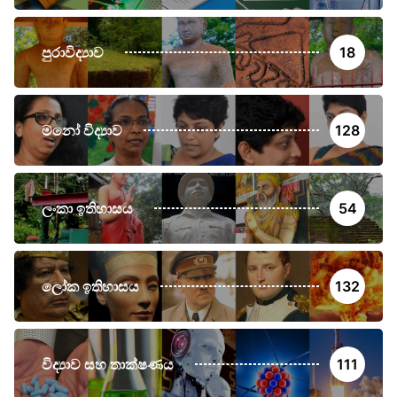
පුරාවිද්‍යාව
18
මනෝ විද්‍යාව
128
ලංකා ඉතිහාසය
54
ලෝක ඉතිහාසය
132
විද්‍යාව සහ තාක්ෂණය
111