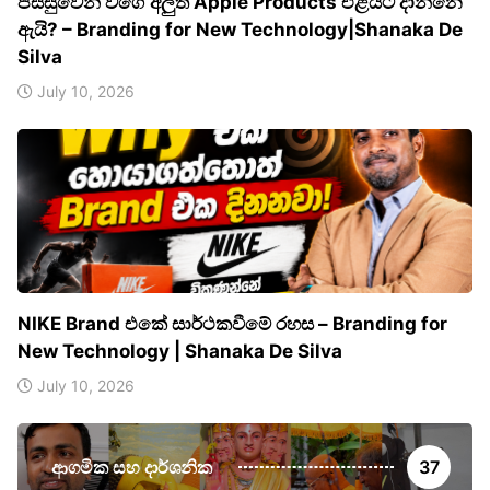
පිස්සුවෙන් වගේ අලුත් Apple Products එළියට දාන්නෙ
ඇයි? – Branding for New Technology|Shanaka De
Silva
July 10, 2026
NIKE Brand එකේ සාර්ථකවීමේ රහස – Branding for
New Technology | Shanaka De Silva
July 10, 2026
ආගමික සහ දාර්ශනික
37