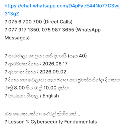
https://chat.whatsapp.com/D4pFyeE44No77C3wj
313gZ
? 075 6 700 700 (Direct Calls)
? 077 917 1350, 075 987 3655 (WhatsApp
Messages)
? පාඨමාලා කාලය : සති දහයයි (පැය 40)
? ආරම්භක දිනය : 2026.06.17
? අවසාන දිනය : 2026.09.02
? දිනය සහ වේලාව : සෑම බදාදා සහ බ්‍රහස්පතින්දා දිනකම
රාත්‍රී 8.00 සිට රාත්‍රී 10.00 දක්වා
? මාධ්‍යය : සිංහල / English
ඔබ ඉගෙනගන්නා දේවල් කිහිපයක්…
? Lesson 1: Cybersecurity Fundamentals