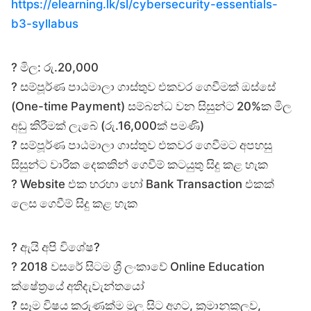
https://elearning.lk/sl/cybersecurity-essentials-
b3-syllabus
?️ මිල: රු.20,000
?️ සම්පූර්ණ පාඨමාලා ගාස්තුව එකවර ගෙවීමක් ඔස්සේ
(One-time Payment) සම්බන්ධ වන සිසුන්ට 20%ක මිල
අඩු කිරීමක් ලැබේ (රු.16,000ක් පමණි)
?️ සම්පූර්ණ පාඨමාලා ගාස්තුව එකවර ගෙවීමට අපහසු
සිසුන්ට වාරික දෙකකින් ගෙවීම් කටයුතු සිදු කළ හැක
?️ Website එක හරහා හෝ Bank Transaction එකක්
ලෙස ගෙවීම් සිදු කළ හැක
? ඇයි අපි විශේෂ?
? 2018 වසරේ සිටම ශ්‍රී ලංකාවේ Online Education
ක්ෂේත්‍රයේ අතිදැවැන්තයෝ
? සෑම විෂය කරුණක්ම මුල සිට අගට, ක්‍රමානුකූලව,