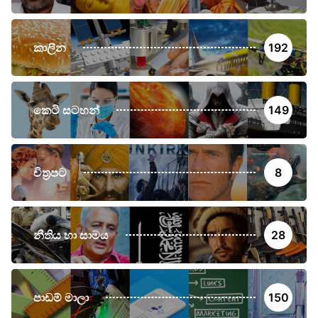
කාලීන
192
කෙටි සටහන්
149
චිත්‍රපට
8
නීතිය හා සාමය
28
පාඩම් මාලා
150