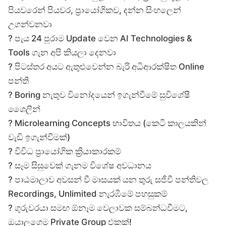
පියවරෙන් පියවර, ප්‍රායෝගිකව, දන්න සිංහලෙන්
උගන්වනවා
? පැය 24 පුරාම Update වෙන AI Technologies &
Tools ගැන අපි කියලා දෙනවා
? පිටස්තර අයට ඇතුළුවෙන්න බැරි අධිආරක්ෂිත Online
පන්ති
? Boring නැතුව විනෝදයෙන් ඉගැන්වීමේ සුවිශේෂී
ශෛලීන්
? Microlearning Concepts භාවිතය (කෙටි කාලයකින්
වැඩි ඉගැන්වීමක්)
? විවිධ ප්‍රායෝගික ක්‍රියාකාරකම්
? සෑම සිසුවෙක් ගැනම විශේෂ අවධානය
? පාඨමාලාව අවසන් වී මාසයක් යන තුරු සජීවී පන්තිවල
Recordings, Unlimited නැරඹීමේ පහසුකම්
? ගුරුවරයා සමඟ ඕනෑම වෙලාවක සම්බන්ධවීමට,
ඔයාලගෙම Private Group එකක්!