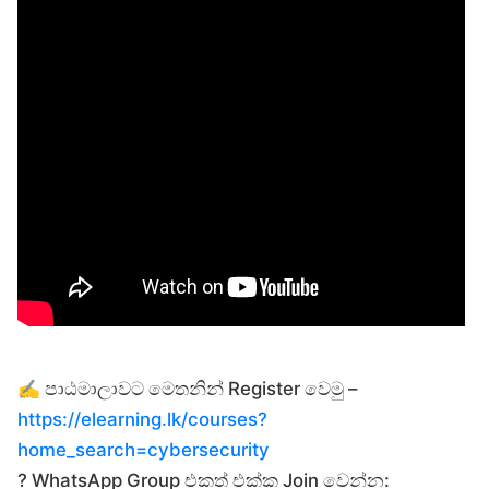
✍️ පාඨමාලාවට මෙතනින් Register වෙමු –
https://elearning.lk/courses?
home_search=cybersecurity
? WhatsApp Group එකත් එක්ක Join වෙන්න: