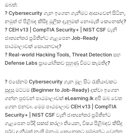
ඔබත්:
?️ Cybersecurity ගැන ඉගෙන ගැනීමට ආසාවෙන් සිටින,
නමුත් ඒ පිළිබඳ කිසිදු මූලික දැනුමක් නොමැති කෙනෙක්ද?
?️ CEH v13 | CompTIA Security+ | NIST CSF වැනි
ජාත්‍යන්තර ප්‍රමිතීන්ට ගැළපෙන Job-Ready
පාඨමාලාවක් සොයනවාද?
?️ Real-world Hacking Tools, Threat Detection සහ
Defense Labs ප්‍රායෝගිකව පුහුණු වීමට කැමතිද?
? එසේනම් Cybersecurity ගැන මුල සිට රැකියාවකට
සුදුසු මට්ටම (Beginner to Job-Ready) දක්වා ඉගෙන
ගන්න පුළුවන් පාඨමාලාවක් eLearning.lk අපි ඔබ වෙත
ගෙන එනවා. මෙම පාඨමාලාව CEH v13 | CompTIA
Security+ | NIST CSF වැනි ජාත්‍යන්තර ප්‍රමිතීන්ට
ගැළපෙන පරිදි සකස් කරලා තියෙන, විෂය පිළිබඳව කිසිදු
පූර්ව දැනීමක් නැති ඕනෑම කෙනෙකුට සම්බන්ධ වෙන්න