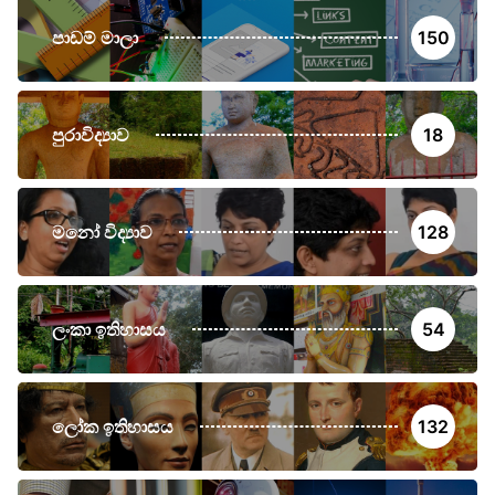
පාඩම් මාලා
150
පුරාවිද්‍යාව
18
මනෝ විද්‍යාව
128
ලංකා ඉතිහාසය
54
ලෝක ඉතිහාසය
132