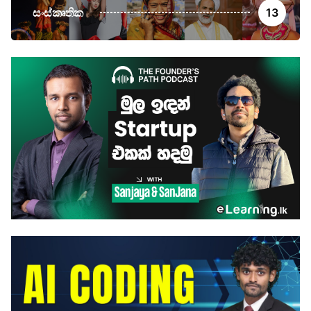
සංස්කෘතික
13