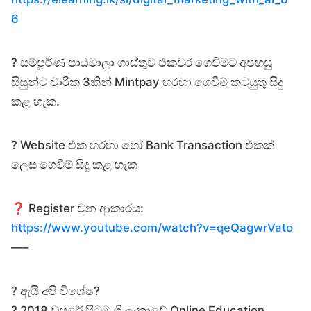
6
?️ සම්පූර්ණ පාඨමාලා ගාස්තුව එකවර ගෙවීමට අපහසු
සිසුන්ට වාරික 3කින් Mintpay හරහා ගෙවීම් කටයුතු සිදු
කළ හැක.
?️ Website එක හරහා හෝ Bank Transaction එකක්
ලෙස ගෙවීම් සිදු කළ හැක
❓ Register වන ආකාරය:
https://www.youtube.com/watch?v=qeQagwrVato
—–
? ඇයි අපි විශේෂ?
? 2018 වසරේ සිටම ශ්‍රී ලංකාවේ Online Education