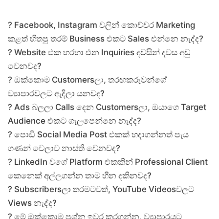
? Facebook, Instagram වලින් කොච්චර Marketing
කළත් හිතපු තරම් Business එකට Sales එන්නෙ නැද්ද?
? Website එක හරහා එන Inquiries දවසින් දවස අඩු
වෙනවද?
? ඔක්කොම Customersලා, තරඟකරුවන්ගේ
ව්‍යාපාරවලට ඇදිලා යනවද?
? Ads බලලා Calls දෙන Customersලා, ඔයාගෙ Target
Audience එකට ගැලපෙන්නෙ නැද්ද?
? පොඩි Social Media Post එකක් හදාගන්නත් පැය
ගණන් වෙලාව නාස්ති වෙනවද?
? LinkedIn වගේ Platform එකකින් Professional Client
කෙනෙක් අල්ලගන්න තාම හීන දකිනවද?
? Subscribersලා තරමටවත්, YouTube Videosවලට
Views නැද්ද?
? මේ ඔක්කොම ප්‍රශ්න ඉවර කරගන්න, ව්‍යාපාරයට