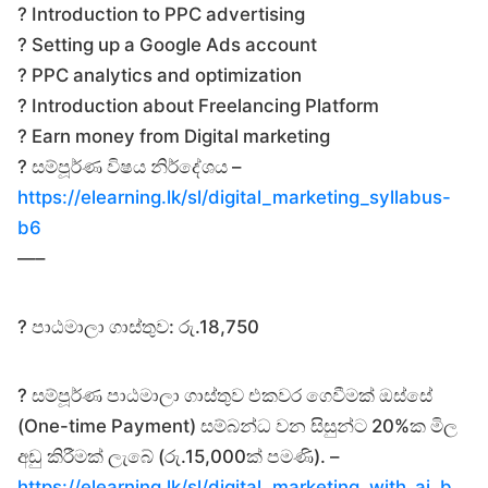
? Introduction to PPC advertising
? Setting up a Google Ads account
? PPC analytics and optimization
? Introduction about Freelancing Platform
? Earn money from Digital marketing
? සම්පූර්ණ විෂය නිර්දේශය –
https://elearning.lk/sl/digital_marketing_syllabus-
b6
—–
?️ පාඨමාලා ගාස්තුව: රු.18,750
?️ සම්පූර්ණ පාඨමාලා ගාස්තුව එකවර ගෙවීමක් ඔස්සේ
(One-time Payment) සම්බන්ධ වන සිසුන්ට 20%ක මිල
අඩු කිරීමක් ලැබේ (රු.15,000ක් පමණි). –
https://elearning.lk/sl/digital_marketing_with_ai_b