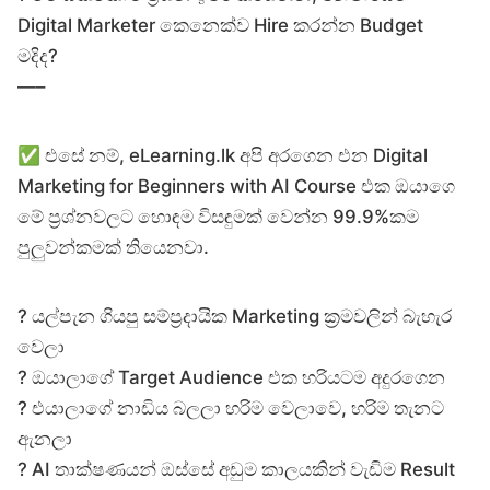
Digital Marketer කෙනෙක්ව Hire කරන්න Budget
මදිද?
—–
✅ එසේ නම්, eLearning.lk අපි අරගෙන එන Digital
Marketing for Beginners with AI Course එක ඔයාගෙ
මේ ප්‍රශ්නවලට හොඳම විසඳුමක් වෙන්න 99.9%කම
පුලුවන්කමක් තියෙනවා.
? යල්පැන ගියපු සම්ප්‍රදායික Marketing ක්‍රමවලින් බැහැර
වෙලා
? ඔයාලාගේ Target Audience එක හරියටම අදුරගෙන
? එයාලාගේ නාඩිය බලලා හරිම වෙලාවෙ, හරිම තැනට
ඇනලා
? AI තාක්ෂණයන් ඔස්සේ අඩුම කාලයකින් වැඩිම Result