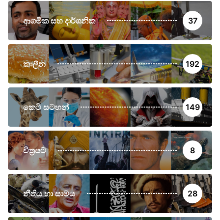
ආගමික සහ දාර්ශනික
37
කාලීන
192
කෙටි සටහන්
149
චිත්‍රපට
8
නීතිය හා සාමය
28