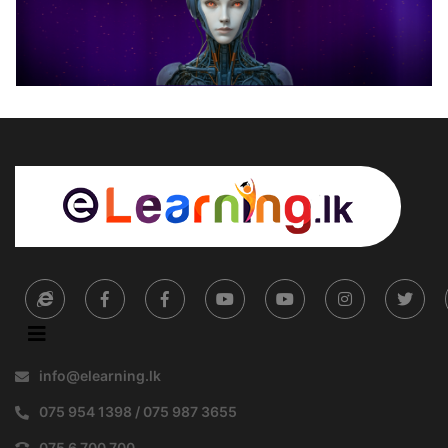
info@elearning.lk
075 954 1398 / 075 987 3655
075 6 700 700