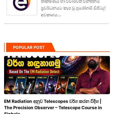
තාක්ෂණය හා විචාරවත් චින්තනය
ප්‍රවර්ධනයට කැප වූ පුරෝගාමී ඩිජිටල්
අවකාශය...
POPULAR POST
EM Radiation අනුව Telescopes වර්ග කරන විදිහ |
The Precision Observer – Telescope Course in