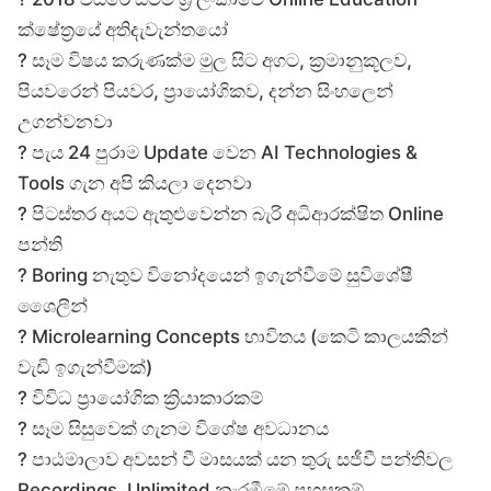
ක්ෂේත්‍රයේ අතිදැවැන්තයෝ
? සෑම විෂය කරුණක්ම මුල සිට අගට, ක්‍රමානුකූලව,
පියවරෙන් පියවර, ප්‍රායෝගිකව, දන්න සිංහලෙන්
උගන්වනවා
? පැය 24 පුරාම Update වෙන AI Technologies &
Tools ගැන අපි කියලා දෙනවා
? පිටස්තර අයට ඇතුළුවෙන්න බැරි අධිආරක්ෂිත Online
පන්ති
? Boring නැතුව විනෝදයෙන් ඉගැන්වීමේ සුවිශේෂී
ශෛලීන්
? Microlearning Concepts භාවිතය (කෙටි කාලයකින්
වැඩි ඉගැන්වීමක්)
? විවිධ ප්‍රායෝගික ක්‍රියාකාරකම්
? සෑම සිසුවෙක් ගැනම විශේෂ අවධානය
? පාඨමාලාව අවසන් වී මාසයක් යන තුරු සජීවී පන්තිවල
Recordings, Unlimited නැරඹීමේ පහසුකම්