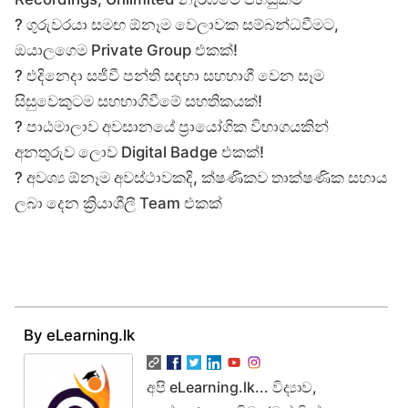
? ගුරුවරයා සමඟ ඕනෑම වෙලාවක සම්බන්ධවීමට,
ඔයාලගෙම Private Group එකක්!
? එදිනෙදා සජීවී පන්ති සඳහා සහභාගී වෙන සෑම
සිසුවෙකුටම සහභාගිවීමේ සහතිකයක්!
? පාඨමාලාව අවසානයේ ප්‍රායෝගික විභාගයකින්
අනතුරුව ලොව Digital Badge එකක්!
? අවශ්‍ය ඕනෑම අවස්ථාවකදි, ක්ෂණිකව තාක්ෂණික සහාය
ලබා දෙන ක්‍රියාශීලී Team එකක්
By eLearning.lk
අපි eLearning.lk... විද්‍යාව,