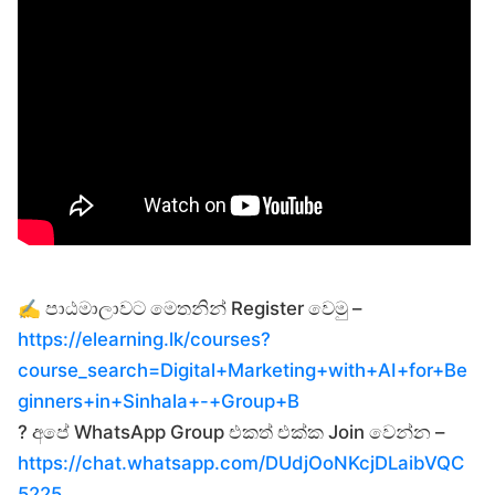
✍️ පාඨමාලාවට මෙතනින් Register වෙමු –
https://elearning.lk/courses?
course_search=Digital+Marketing+with+AI+for+Be
ginners+in+Sinhala+-+Group+B
? අපේ WhatsApp Group එකත් එක්ක Join වෙන්න –
https://chat.whatsapp.com/DUdjOoNKcjDLaibVQC
5225