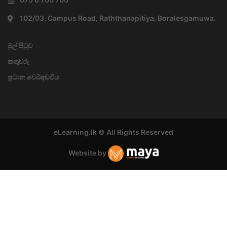
102/03, Campus Road, Raththanapitiya, Boralesgamuwa.
මුල් පිටුව
කතුවරු
ප්‍රධාන වෙබ්අඩවිය
eLearning.lk © All Rights Reserved
Website by