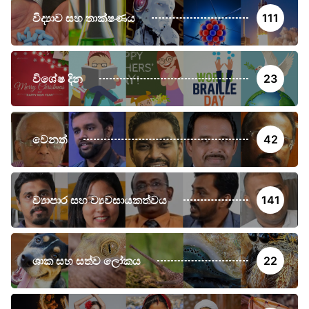
විද්‍යාව සහ තාක්ෂණය
111
විශේෂ දින
23
වෙනත්
42
ව්‍යාපාර සහ ව්‍යවසායකත්වය
141
ශාක සහ සත්ව ලෝකය
22