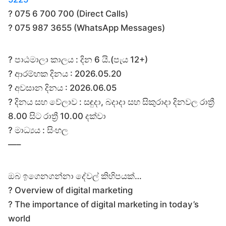
? 075 6 700 700 (Direct Calls)
? 075 987 3655 (WhatsApp Messages)
? පාඨමාලා කාලය : දින 6 යි.(පැය 12+)
? ආරම්භක දිනය : 2026.05.20
? අවසාන දිනය : 2026.06.05
? දිනය සහ වේලාව : සඳුදා, බදාදා සහ සිකුරාදා දිනවල රාත්‍රී
8.00 සිට රාත්‍රී 10.00 දක්වා
? මාධ්‍යය : සිංහල
—–
ඔබ ඉගෙනගන්නා දේවල් කිහිපයක්…
? Overview of digital marketing
? The importance of digital marketing in today’s
world