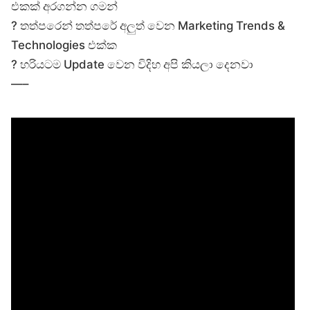
එකක් අරගන්න ගමන්
? තත්පරෙන් තත්පරේ අලුත් වෙන Marketing Trends &
Technologies එක්ක
? හරියටම Update වෙන විදිහ අපි කියලා දෙනවා
—–