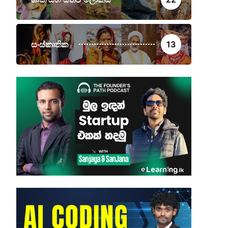
සංස්කෘතික
13