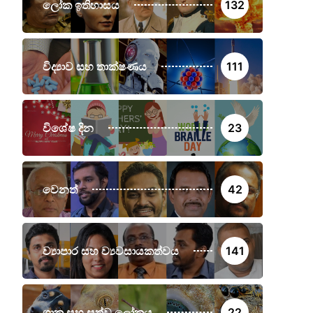
ලෝක ඉතිහාසය
132
විද්‍යාව සහ තාක්ෂණය
111
විශේෂ දින
23
වෙනත්
42
ව්‍යාපාර සහ ව්‍යවසායකත්වය
141
ශාක සහ සත්ව ලෝකය
22