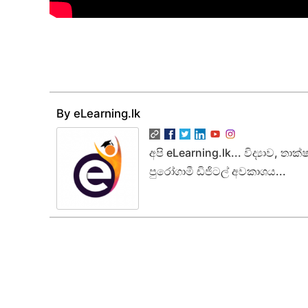
By eLearning.lk
අපි eLearning.lk... විද්‍යාව, ත
පුරෝගාමී ඩිජිටල් අවකාශය...