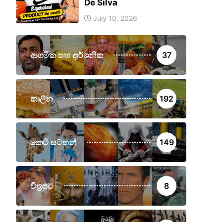
De Silva
July 10, 2026
ආගමික සහ දාර්ශනික
37
කාලීන
192
කෙටි සටහන්
149
චිත්‍රපට
8