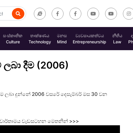
සංස්කෘතික
තාක්ෂණය
මනස
ව්‍යවසායකත්වය
නීතිය
ද
Culture
Technology
Mind
Entrepreneurship
Law
Ph
 ලබා දීම (2006)
වම ලබා දුන්නේ 2006 වසරේ දෙසැම්බර් මස 30 වන
කළ වාර්තාමය වැඩසටහන මෙතනින් >>>