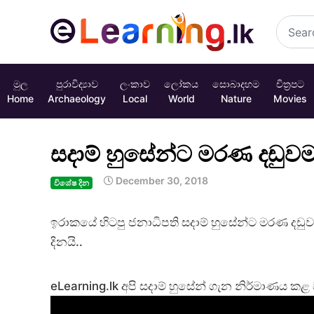
මුල
පුරාවිද්‍යාව
ලංකාව
ලෝකය
සොබාදහම
චිත්‍රපට
Home
Archaeology
Local
World
Nature
Movies
සදාම් හුසේන්ට මරණ දඩුවම
December 30, 2018
විශේෂ දින
ඉරාකයේ හිටපු ජනාධිපති සදාම් හුසේන්ට මරණ දඩු
දිනයි..
eLearning.lk අපි සදාම් හුසේන් ගැන නිර්මාණය 