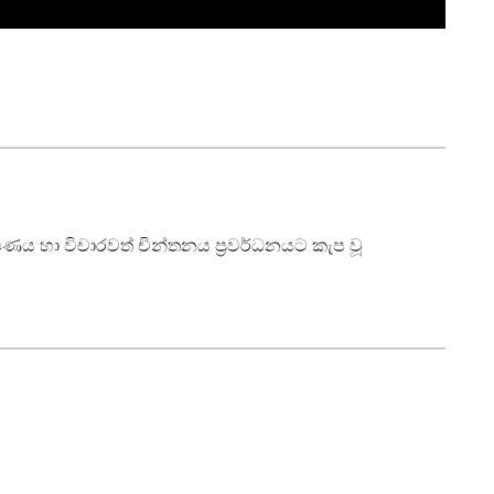
ාක්ෂණය හා විචාරවත් චින්තනය ප්‍රවර්ධනයට කැප වූ