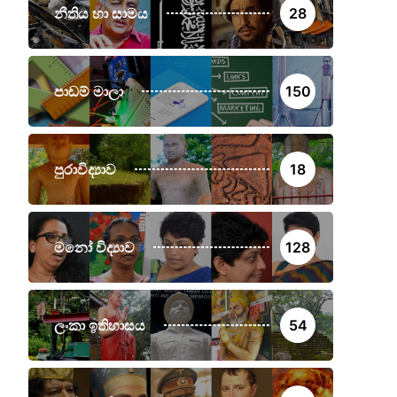
නීතිය හා සාමය
28
පාඩම් මාලා
150
පුරාවිද්‍යාව
18
මනෝ විද්‍යාව
128
ලංකා ඉතිහාසය
54