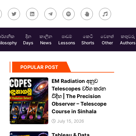
ාර්ශනික
දින
කාලීන
පාඩම්
කෙටි
වෙනත්
කතුවරු
ilosophy
Days
News
Lessons
Shorts
Other
Authors
POPULAR POST
EM Radiation අනුව
Telescopes වර්ග කරන
විදිහ | The Precision
Observer – Telescope
Course in Sinhala
July 15, 2026
Tableau & Data