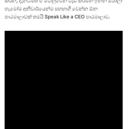
කරන, දැනටමත් ඒ වෙනුවෙන් වැඩ කරමින් ඉන්න ඔයාලා
හැමෝම අනිවාර්යෙන්ම සහභාගී වෙන්න ඕන
පාඨමාලාවක් තමයි Speak Like a CEO පාඨමාලාව.