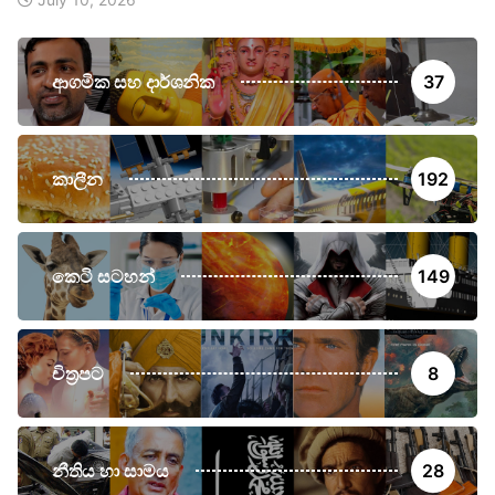
ආගමික සහ දාර්ශනික
37
කාලීන
192
කෙටි සටහන්
149
චිත්‍රපට
8
නීතිය හා සාමය
28