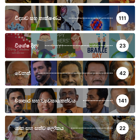
විද්‍යාව සහ තාක්ෂණය
111
විශේෂ දින
23
වෙනත්
42
ව්‍යාපාර සහ ව්‍යවසායකත්වය
141
ශාක සහ සත්ව ලෝකය
22