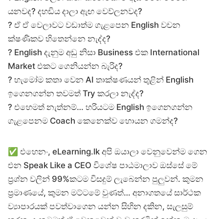
යනවද? දහඩිය දාලා ඇඟ වෙව්ලනවද?
? ඒ ඒ වෙලාවට වඩාත්ම ගැළපෙන English වචන
ක්ෂණිකව හිතෙන්නෙ නැද්ද?
? English දැනුම අඩු නිසා Business එක International
Market එකට ගෙනියන්න බැරිද?
? හැමෝම කතා වෙන AI තාක්ෂණයන් තුළින් English
ඉගෙනගන්න තවමත් Try කරලා නැද්ද?
? එහෙමත් නැත්නම්… හරියටම English ඉගෙනගන්න
ගැළපෙනම Coach කෙනෙක්ව හොයන ගමන්ද?
✅ එහෙනං, eLearning.lk අපි ඔයාලා වෙනුවෙන්ම ගෙන
එන Speak Like a CEO විශේෂ පාඨමාලාව ඔස්සේ මේ
ප්‍රශ්න වලින් 99%කටම විසදුම් ලැබෙන්න පුලුවන්. කුමන
ප්‍රමාණයේ, කුමන මට්ටමේ වුණත්… අනාගතයේ සාර්ථක
ව්‍යාපාරයක් පවත්වාගෙන යන්න සිහින දකින, සැලසුම්