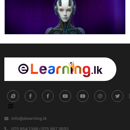
info@elearning.lk
075 954 1398 / 075 987 3655