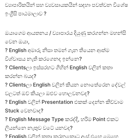
ව්‍යාපාරිකයින් සහ ව්‍යවසායකයින් සඳහා පවත්වන විශේෂ
ඉංග්‍රීසි පාඨමාලාව ?
ඔයාගෙම ආයතනය / ව්‍යාපාරය දියුණු කරගන්න මහන්සි
වෙන ඔයා,
? English අමාරු නිසා තමන් ගැන තියෙන ආත්ම
විශ්වාසය නැති කරගෙනද ඉන්නෙ?
? Clientsලා ඉස්සරහට ගිහින් English වලින් කතා
කරන්න බයද?
? Clientsලා English වලින් කියන නොතේරෙන දේවල්
වලටත් ඔව් කියලා ඔළුව හොලවනවද?
? English වලින් Presentation එකක් දෙන්න කිව්වාම
Stuck වෙනවාද?
? English Message Type කරද්දි, හරිම Point එකට
ලියන්නෙ නැතුව වටේ යනවද?
? English වලින් කතා කරනකොට ඇස් එහෙ මෙහෙ