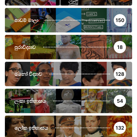
පාඩම් මාලා
150
පුරාවිද්‍යාව
18
මනෝ විද්‍යාව
128
ලංකා ඉතිහාසය
54
ලෝක ඉතිහාසය
132