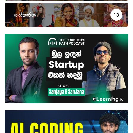
සංස්කෘතික
13