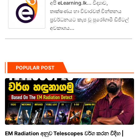
අපි eLearning.lk... විද්‍යාව,
තාක්ෂණය හා විචාරවත් චින්තනය
ප්‍රවර්ධනයට කැප වූ පුරෝගාමී ඩිජිටල්
අවකාශය...
POPULAR POST
EM Radiation අනුව Telescopes වර්ග කරන විදිහ |