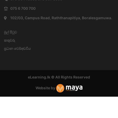
075 6 700 700
102/03, Campus Road, Raththanapitiya, Boralesgamuwa.
මුල් පිටුව
කතුවරු
ප්‍රධාන වෙබ්අඩවිය
eLearning.lk © All Rights Reserved
Website by