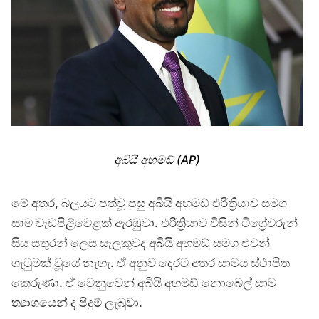
අබියි අහමඩ් (AP)
මේ අතර, බලයට පත්වූ පසු අබියි අහමඩ් එරිත්‍රියාව සමග
සාම වැඩපිළිවෙළක් ඇරඹුවා. එරිත්‍රියාව විසින් ටිග්‍රේවරුන්
සිය සතුරන් ලෙස සැලකුවද අබියි අහමඩ් සමග එවන්
ගැටුමක් වූයේ නැහැ. ඒ අනුව දෙරට අතර සාමය ස්ථාපිත
කෙරුණා. ඒ වෙනුවෙන් අබියි අහමඩ් නොබෙල් සාම
ත්‍යාගයෙන් ද පිදුම් ලැබුවා.