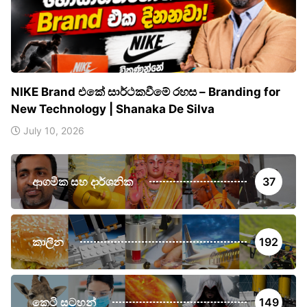
NIKE Brand එකේ සාර්ථකවීමේ රහස – Branding for
New Technology | Shanaka De Silva
July 10, 2026
ආගමික සහ දාර්ශනික
37
කාලීන
192
කෙටි සටහන්
149