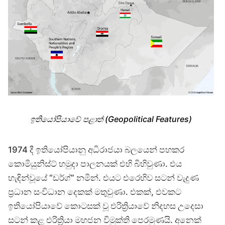
ඉතියෝපියාවේ පළාත් (Geopolitical Features)
1974 දී ඉතියෝපියානු අධිරාජයා බලයෙන් පහකර
කොමියුනිස්ට් හමුදා පාලනයක් එහි බිහිවුණා. එය
හැඳින්වූයේ “ඩර්ග්” නමින්. එයට එරෙහිව සටන් වැදුණ
ප්‍රධාන සංවිධාන දෙකක් මතුවුණා. එකක්, එවකට
ඉතියෝපියාවේ කොටසක් වූ එරිත්‍රියාවේ නිදහස උදෙසා
සටන් කළ එරිත්‍රියා මහජන විමුක්ති පෙරමුණයි. අනෙක්