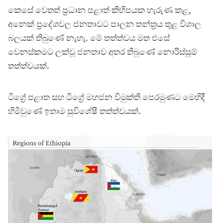
කෙසේ වෙතත් ප්‍රධාන පළාත් කිහිපයක හැරුණ කළ,
අනෙක් ප්‍රදේශවල ජනතාවට පාලන තන්ත්‍රය තුළ විශාල
බලයක් තිබුණේ නැහැ. මේ තත්ත්වය මත එසේ
වෙනස්කමට ලක්වූ ජනතාව අතර තිබුණේ නොරිස්සුම්
තත්ත්වයක්.
ටිග්‍රේ පළාත සහ ටිග්‍රේ මහජන විමුක්ති පෙරමුණට මෙහිදී
හිමිවුණේ ඉතාම සුවිශේෂී තත්ත්වයක්.