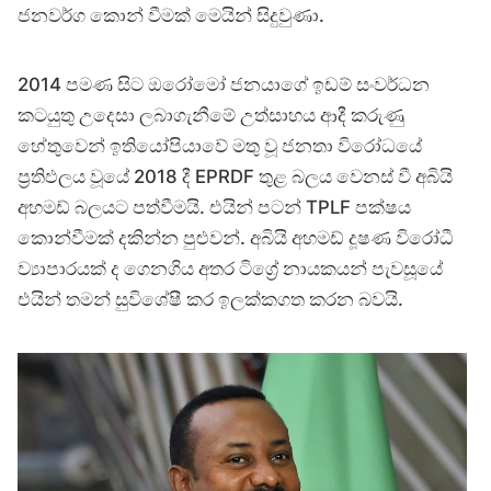
ජනවර්ග කොන් වීමක් මෙයින් සිදුවුණා.
2014 පමණ සිට ඔරෝමෝ ජනයාගේ ඉඩම් සංවර්ධන
කටයුතු උදෙසා ලබාගැනීමේ උත්සාහය ආදී කරුණු
හේතුවෙන් ඉතියෝපියාවේ මතු වූ ජනතා විරෝධයේ
ප්‍රතිඵලය වූයේ 2018 දී EPRDF තුළ බලය වෙනස් වී අබියි
අහමඩ් බලයට පත්වීමයි. එයින් පටන් TPLF පක්ෂය
කොන්වීමක් දකින්න පුළුවන්. අබියි අහමඩ් දූෂණ විරෝධී
ව්‍යාපාරයක් ද ගෙනගිය අතර ටිග්‍රේ නායකයන් පැවසූයේ
එයින් තමන් සුවිශේෂී කර ඉලක්කගත කරන බවයි.