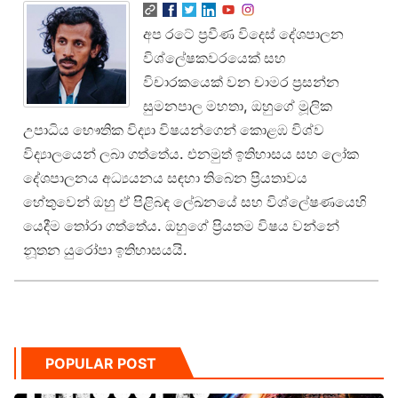
අප රටේ ප්‍රවීණ විදෙස් දේශපාලන
විශ්ලේෂකවරයෙක් සහ
විචාරකයෙක් වන චාමර ප්‍රසන්න
සුමනපාල මහතා, ඔහුගේ මූලික
උපාධිය භෞතික විද්‍යා විෂයන්ගෙන් කොළඹ විශ්ව
විද්‍යාලයෙන් ලබා ගත්තේය. එනමුත් ඉතිහාසය සහ ලෝක
දේශපාලනය අධ්‍යයනය සඳහා තිබෙන ප්‍රියතාවය
හේතුවෙන් ඔහු ඒ පිළිබඳ ලේඛනයේ සහ විශ්ලේෂණයෙහි
යෙදීම තෝරා ගත්තේය. ඔහුගේ ප්‍රියතම විෂය වන්නේ
නූතන යුරෝපා ඉතිහාසයයි.
POPULAR POST