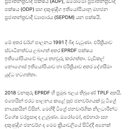
ප්‍රජාතන්ත්‍රවාදී පක්ෂය (ADP), ඔරෝමො ප්‍රජාතන්ත්‍රවාදී
පක්ෂය (ODP) සහ දකුණුදිග ඉතියෝපියානු මහජන
ප්‍රජාතන්ත්‍රවාදී ව්‍යාපාරය (SEPDM) යන පක්ෂයි.
මේ අතර ඩර්ග් පාලනය 1991 දී බිඳ වැටුණා. එරිත්‍රියාව
ස්වාධීනත්වය ලබාගත් අතර EPRDF පක්ෂය
ඉතියෝපියාවේ බලය තහවුරු කරගත්තා. වැඩිකල්
නොගොස් ඉතියෝපියාව හා එරිත්‍රියාව අතර දේශසීමා
යුද්ධ හටගත්තා.
2018 වනතුරු EPRDF හි ප්‍රමුඛ බලය තිබුණේ TPLF අතයි.
එහෙයින් එරට පාලනය කළේ සුළු ජනවර්ගයක් වූ ටිග්‍රේ
නායකයින් විසින්. මෙහිදී ටිග්‍රේ ජනවාර්ගික නිලධාරීන්ට
විශේෂ වරප්‍රසාද ද ලැබුණා. ඔරෝමෝ, අම්හාරා සහ
දකුණුදිග ජනවර්ග ද මෙම ක්‍රියාවලියේ සිටිද්දී අනෙක්