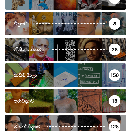
චිත්‍රපට
8
නීතිය හා සාමය
28
පාඩම් මාලා
150
පුරාවිද්‍යාව
18
මනෝ විද්‍යාව
128