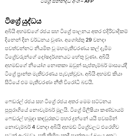
ටිග්‍රේ සන්නද්ධ අංශ – AFP
ටිග්‍රේ යුද්ධය
අබියි අහමඩ්ගේ රජය සහ ටිග්‍රේ පාලනය අතර එදිරිවාදිකම්
දිනෙන් දින වර්ධනය වුණා. අගෝස්තු 29 වනදා
පවත්වන්නට නියමිත වූ මහමැතිවරණය කල් දැමීම
ටිග්‍රේවරුන්ගේ දෝෂදර්ශනයට හේතු වුණා. අබියි
අහමඩ්ගේ නියෝග නොතකා ඔවුන් සැප්තැම්බර් මාසයේදී
ටිග්‍රේ ප්‍රාන්ත මැතිවරණය පැවැත්වූවා. අබියි අහමඩ් කියා
සිටියේ එම මැතිවරණා නීති විරෝධී බවයි.
ෆෙඩරල් රජය සහ ටිග්‍රේ රජය අතර මෙම ඝට්ටනය
පුපුරාගියේ නොවැම්බර් මුලයි. ටිග්‍රේ මිලීෂියා කණ්ඩායම්
ෆෙඩරල් හමුදා කඳවුරකට පහර දුන්නේ යයි පවසමින්
නොවැම්බර් 4 වනදා අබියි අහමඩ් ටිග්‍රේවලට එරෙහිව
සටන් ඇරඹුවා. සති කිහිපයකදී ප්‍රාන්තයේ බලය අතට