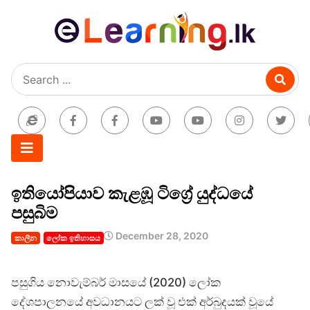
ඉතියෝපියාව කැළඹූ ටිග්‍රේ යුද්ධයේ
පසුබිම
December 28, 2020
කාලීන
ලෝක ඉතිහාසය
පසුගිය නොවැම්බර් මාසයේ (2020) ලෝක
දේශපාලනයේ අවධානයට ලක් වූ එක් අර්බුදයක් වූයේ