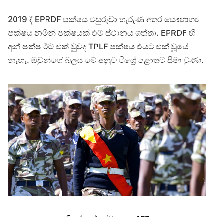
2019 දී EPRDF පක්ෂය විසුරුවා හැරුණ අතර සෞභාග්‍ය
පක්ෂය නමින් පක්ෂයක් එම ස්ථානය ගත්තා. EPRDF හි
අන් පක්ෂ ඊට එක් වුවද TPLF පක්ෂය එයට එක් වූයේ
නැහැ. ඔවුන්ගේ බලය මේ අනුව ටිග්‍රේ පළාතට සීමා වුණා.