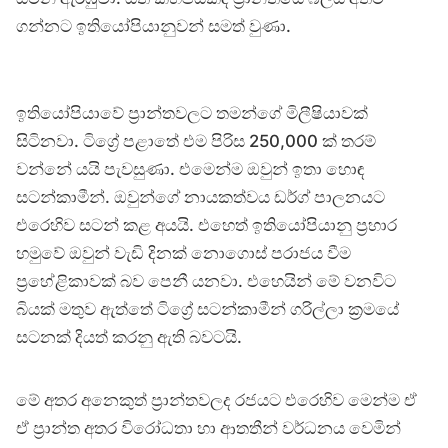
ගන්නට ඉතියෝපියානුවන් සමත් වුණා.
ඉතියෝපියාවේ ප්‍රාන්තවලට තමන්ගේ මිලීෂියාවක්
සිටිනවා. ටිග්‍රේ පළාතේ එම පිරිස 250,000 ක් තරම්
වන්නේ යයි පැවසුණා. එමෙන්ම ඔවුන් ඉතා හොඳ
සටන්කාමීන්. ඔවුන්ගේ නායකත්වය ඩර්ග් පාලනයට
එරෙහිව සටන් කළ අයයි. එහෙත් ඉතියෝපියානු ප්‍රහාර
හමුවේ ඔවුන් වැඩි දිනක් නොගොස් පරාජය වීම
ප්‍රහේළිකාවක් බව පෙනී යනවා. එහෙයින් මේ වනවිට
බියක් මතුව ඇත්තේ ටිග්‍රේ සටන්කාමීන් ගරිල්ලා ක්‍රමයේ
සටනක් දියත් කරනු ඇති බවටයි.
මේ අතර අනෙකුත් ප්‍රාන්තවලද රජයට එරෙහිව මෙන්ම ඒ
ඒ ප්‍රාන්ත අතර විරෝධතා හා ආතතීන් වර්ධනය වෙමින්