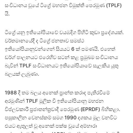
සංවිධානය වූයේ ටිග්‍රේ මහජන විමුක්ති පෙරමුණ (TPLF)
යි.
ටිග්‍රේ යනු ඉතියෝපියාවේ වයඹදිග පිහිටි කුඩා ප්‍රදේශයක්.
වර්තමානයේදී ද ටිග්‍රේ ජනතාව සමස්ථ
ඉතියෝපියානුවන්ගෙන් සියයට 6 ක් පමණයි. එහෙත්
ඩර්ග් පාලනයට එරෙහිව සටන් කළ ප්‍රමුඛම සංවිධානය
බැවින් TPLF සංවිධානයට ඉතියෝපියාවේ සැලකිය යුතු
බලයක් ලැබුණා.
1988 දී තම බලය අනෙක් ප්‍රාන්ත කරාද පැතිරවීමේ
අරමුණින් TPLF මූලික වී ඉතියෝපියානු මහජන
විප්ලවකාරී ප්‍රජාතන්ත්‍රවාදී පෙරමුණ (EPRDF) බිහිකළා.
පසුකාලීන වෙනස්කම් සමග 1990 දශකය මුල වනවිට
එයට ඇතුලත් වූ අනෙක් පක්ෂ වූයේ අම්හාරා