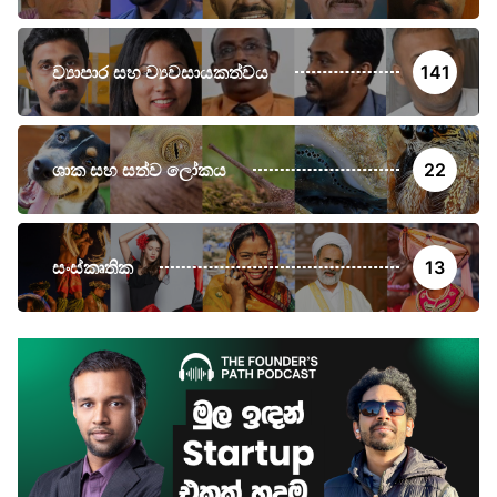
ව්‍යාපාර සහ ව්‍යවසායකත්වය
141
ශාක සහ සත්ව ලෝකය
22
සංස්කෘතික
13