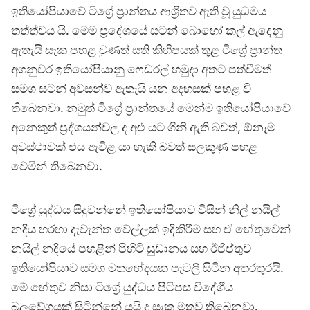
ඉතියෝපියාවේ ටිග්‍රේ ප්‍රාන්තය ආශ්‍රිතව ඇති වූ යුධමය
තත්ත්වය යි. මෙම ප්‍රදේශයේ සටන් බොහෝ කල් ඇදෙනු
ඇතැයි සැක පහළ වුණත් සති කිහිපයක් තුළ ටිග්‍රේ ප්‍රාන්ත
අගනුවර ඉතියෝපියානු ෆෙඩරල් හමුදා අතට පත්වීමත්
සමග සටන් අවසන්ව ඇතැයි යන අදහසක් පහළ වී
තිබෙනවා. නමුත් ටිග්‍රේ ප්‍රාන්තයේ මෙන්ම ඉතියෝපියාවේ
අනෙකුත් ප්‍රද්ශයන්වල ද අළු යට ගිනි ඇති බවත්, ඕනෑම
අවස්ථාවක් එය ඇවිළ යා හැකි බවත් සලකුණු පහළ
වෙමින් තිබෙනවා.
ටිග්‍රේ යුද්ධය සිදුවන්නේ ඉතියෝපියාව විසින් නිල් නයිල්
නදිය හරහා දැවැන්ත වේල්ලක් ඉදිකිරීම සහ ඒ හේතුවෙන්
නයිල් නදියේ පහළින් පිහිටි සුඩානය සහ ඊජිප්තුව
ඉතියෝපියාව සමග මතභේදයක පැටලී සිටින අතරතුරයි.
මේ හේතුව නිසා ටිග්‍රේ යුද්ධය පිටිපස විදේශීය
බලවේගයක් සිටින්නේ යයි ද සැක මතුව තිබෙනවා.