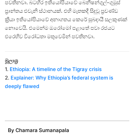
පවතිනවා. බටහිර ඉතියෝපියාවේ බෙනිෂන්ගුල්-ගුමූස්
ප්‍රාන්තය එවැනි ස්ථානයක්. එහි මෑතකදී සිදුවූ ප්‍රචණ්ඩ
ක්‍රියා ඉතියෝපියාවේ අනාගතය කෙරේ සුබදායී සලකුණක්
නොවෙයි. එමෙන්ම ඔරෝමෝ පළාතේ පවා රජයට
එරෙහිව විරෝධතා මතුවෙමින් පවතිනවා.
මූලාශ්‍ර​
1.
Ethiopia: A timeline of the Tigray crisis
2.
Explainer: Why Ethiopia’s federal system is
deeply flawed
By Chamara Sumanapala