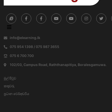
info@elearning.lk
075 954 1398 / 075 987 3655
075 6 700 700
102/03, Campus Road, Raththanapitiya, Boralesgamuwa.
මුල් පිටුව
කතුවරු
ප්‍රධාන වෙබ්අඩවිය