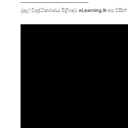
——————————————
මුදල් විශුද්ධිකරණය පිළිබඳව eLearning.lk අප විස