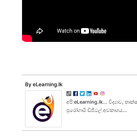
By eLearning.lk
අපි eLearning.lk... විද්‍යාව, ත
පුරෝගාමී ඩිජිටල් අවකාශය...