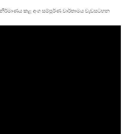
ින් නිර්මාණය කළ අංග සම්පූර්ණ වාර්තාමය වැඩසටහන