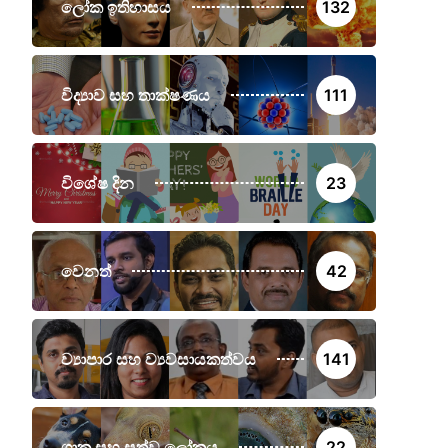
ලෝක ඉතිහාසය
132
විද්‍යාව සහ තාක්ෂණය
111
විශේෂ දින
23
වෙනත්
42
ව්‍යාපාර සහ ව්‍යවසායකත්වය
141
ශාක සහ සත්ව ලෝකය
22