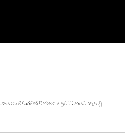
ාක්ෂණය හා විචාරවත් චින්තනය ප්‍රවර්ධනයට කැප වූ