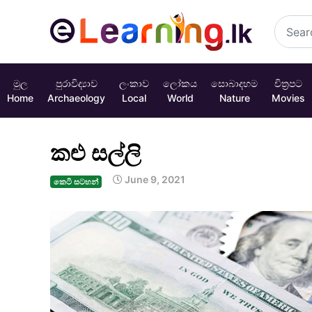
මුල
පුරාවිද්‍යාව
ලංකාව
ලෝකය
සොබාදහම
චිත්‍රපට
Home
Archaeology
Local
World
Nature
Movies
කළු සල්ලි
June 9, 2021
කෙටි සටහන්