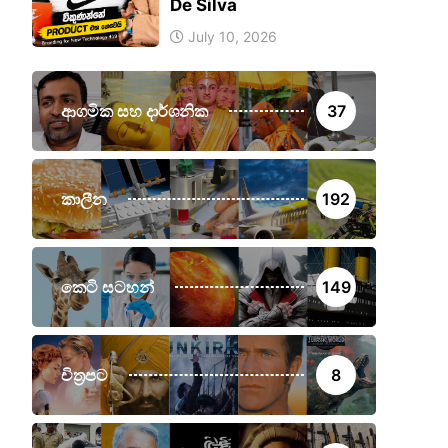
De Silva
July 10, 2026
ආගමික සහ දාර්ශනික
37
කාලීන
192
කෙටි සටහන්
149
චිත්‍රපට
8