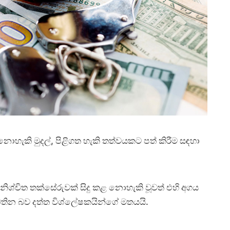
 නොහැකි මුදල්, පිළිගත හැකි තත්වයකට පත් කිරීම සඳහා
නිශ්චිත තක්සේරුවක් සිදු කළ නොහැකි වූවත් එහි අගය
වතින බව දත්ත විශ්ලේෂකයින්ගේ මතයයි.