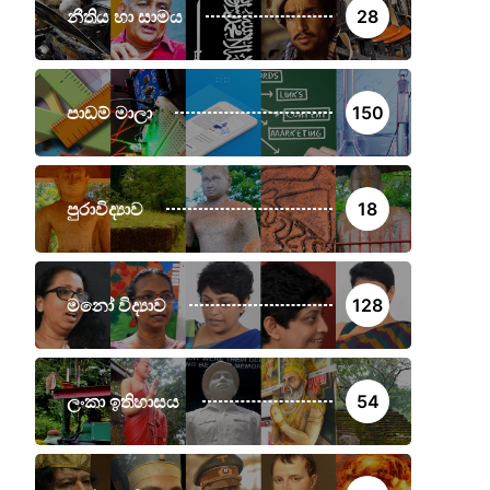
නීතිය හා සාමය
28
පාඩම් මාලා
150
පුරාවිද්‍යාව
18
මනෝ විද්‍යාව
128
ලංකා ඉතිහාසය
54