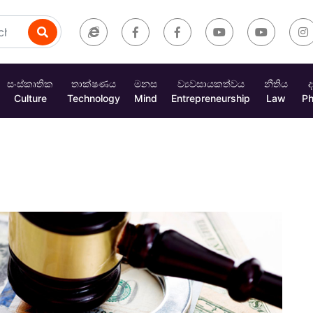
සංස්කෘතික
තාක්ෂණය
මනස
ව්‍යවසායකත්වය
නීතිය
ද
Culture
Technology
Mind
Entrepreneurship
Law
Ph