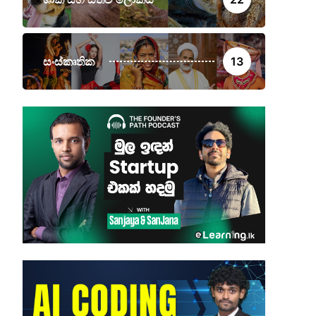
සංස්කෘතික
13