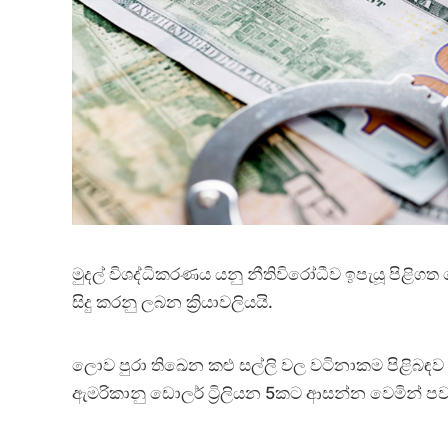
මුදල් විශද්ධිකරණය යනු නීතිවිරෝධීව ඉපැයූ පිළිගත
සිදු කරනු ලබන ක්‍රියාවලියයි.
ලොව පුරා තිඛෙන කළු සල්ලි වල වටිනාකම පිළිබඳව 
ඇමරිකානු ඩොලර් ට්‍රිලියන 5කට ආසන්න වෙමින් ප