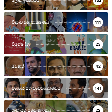
ලෝක ඉතිහාසය
132
විද්‍යාව සහ තාක්ෂණය
111
විශේෂ දින
23
වෙනත්
42
ව්‍යාපාර සහ ව්‍යවසායකත්වය
141
ශාක සහ සත්ව ලෝකය
22