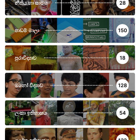
නීතිය හා සාමය
28
පාඩම් මාලා
150
පුරාවිද්‍යාව
18
මනෝ විද්‍යාව
128
ලංකා ඉතිහාසය
54