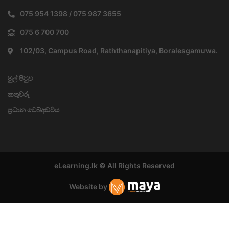
075 954 1398 / 075 987 3655
075 6 700 700
102/03, Campus Road, Raththanapitiya, Boralesgamuwa.
මුල් පිටුව
කතුවරු
ප්‍රධාන වෙබ්අඩවිය
eLearning.lk © All Rights Reserved
Website by