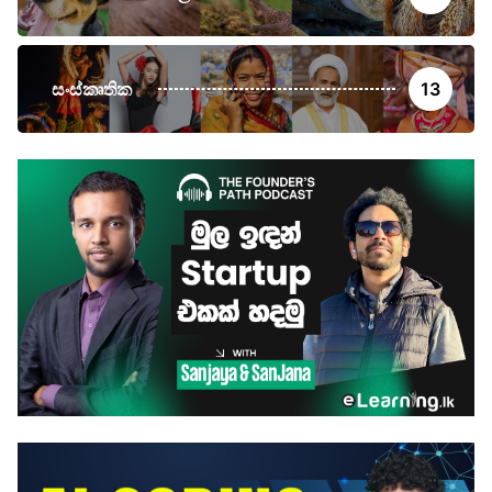
සංස්කෘතික
13