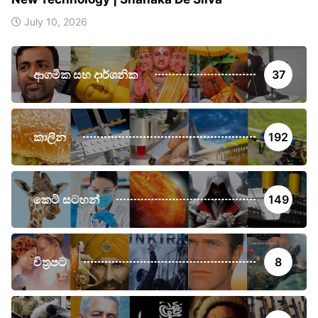
July 10, 2026
ආගමික සහ දාර්ශනික
37
කාලීන
192
කෙටි සටහන්
149
චිත්‍රපට
8