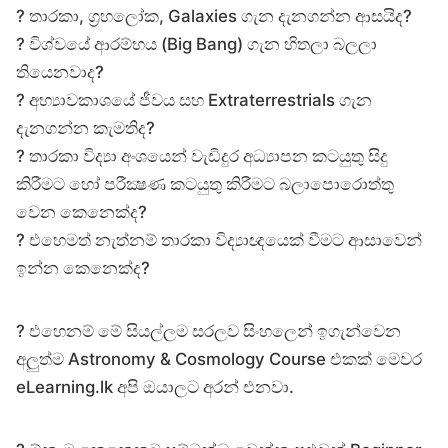
? තාරකා, ග්‍රහලෝක, Galaxies ගැන දැනගන්න ආසයිද?
? විශ්වයේ ආරම්භය (Big Bang) ගැන හිතලා බලලා
තියෙනවාද?
? අභ්‍යාවකාශයේ ජීවය සහ Extraterrestrials ගැන
දැනගන්න කැමතිද?
? තාරකා විද්‍යා අංශයෙන් වැඩිදුර අධ්‍යාපන කටයුතු සිදු
කිරීමට හෝ පරීක්‍ෂණ කටයුතු කිරීමට බලාපොරොත්තු
වෙන කෙනෙක්ද?
? එහෙමත් නැත්නම් තාරකා විද්‍යාඥයෙක් වීමට ආසාවෙන්
ඉන්න කෙනෙක්ද?
? එහෙනම් මේ සියල්ලම සරලව සිංහලෙන් ඉගැන්වෙන
අලුත්ම Astronomy & Cosmology Course එකක් මෙවර
eLearning.lk අපි ඔයාලට අරන් එනවා.