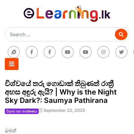
විශ්වයේ තරු ගොඩාක් තිබුණත් රාත්‍රී
අහස අඳුරු ඇ‍යි? | Why is the Night
Sky Dark?: Saumya Pathirana
September 22, 2025
විද්‍යාව සහ තාක්ෂණය
ඔබත්