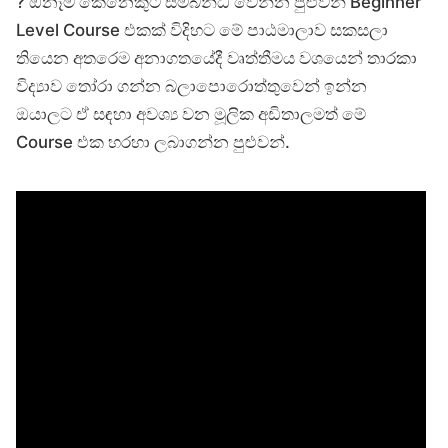
? ඕනෑම කෙනෙකුට සම්බන්ධ වෙන්න පුළුවන් Beginner
Level Course එකක් විදිහට මේ පාඨමාලාව සකසලා
තියෙන අතරෙම අනාගතයේදී වෘත්තීමය වශයෙන් තාරකා
විද්‍යාව තෝරා ගන්න බලාපොරොත්තුවෙන් ඉන්න
ඔයාලට ඒ සඳහා අවශ්‍ය වන මූලික අඩිතාලමත් මේ
Course එක හරහා ලබාගන්න පුළුවන්.