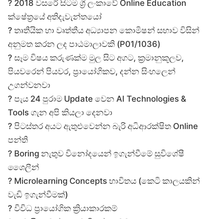
? 2018 වසරේ සිටම ශ්‍රී ලංකාවේ Online Education
ක්ෂේත්‍රයේ අතිදැවැන්තයෝ
? තෘතීයික හා වෘත්තීය අධ්‍යාපන කොමිෂන් සභාව විසින්
අනුමත කරන ලද පාඨමාලාවකි (P01/1036)
? සෑම විෂය කරුණක්ම මුල සිට අගට, ක්‍රමානුකූලව,
පියවරෙන් පියවර, ප්‍රායෝගිකව, දන්න සිංහලෙන්
උගන්වනවා
? පැය 24 පුරාම Update වෙන AI Technologies &
Tools ගැන අපි කියලා දෙනවා
? පිටස්තර අයට ඇතුළුවෙන්න බැරි අධිආරක්ෂිත Online
පන්ති
? Boring නැතුව විනෝදයෙන් ඉගැන්වීමේ සුවිශේෂී
ශෛලීන්
? Microlearning Concepts භාවිතය (කෙටි කාලයකින්
වැඩි ඉගැන්වීමක්)
? විවිධ ප්‍රායෝගික ක්‍රියාකාරකම්