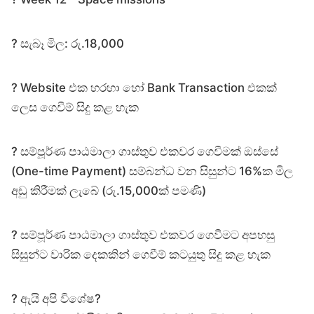
?️ සැබෑ මිල: රු.18,000
?️ Website එක හරහා හෝ Bank Transaction එකක්
ලෙස ගෙවීම් සිදු කළ හැක
?️ සම්පූර්ණ පාඨමාලා ගාස්තුව එකවර ගෙවීමක් ඔස්සේ
(One-time Payment) සම්බන්ධ වන සිසුන්ට 16%ක මිල
අඩු කිරීමක් ලැබේ (රු.15,000ක් පමණි)
?️ සම්පූර්ණ පාඨමාලා ගාස්තුව එකවර ගෙවීමට අපහසු
සිසුන්ට වාරික දෙකකින් ගෙවීම් කටයුතු සිදු කළ හැක
? ඇයි අපි විශේෂ?