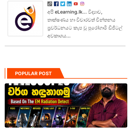
අපි eLearning.lk... විද්‍යාව,
තාක්ෂණය හා විචාරවත් චින්තනය
ප්‍රවර්ධනයට කැප වූ පුරෝගාමී ඩිජිටල්
අවකාශය...
POPULAR POST