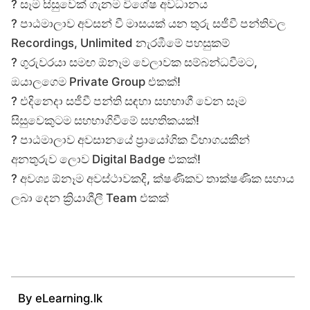
? සෑම සිසුවෙක් ගැනම විශේෂ අවධානය
? පාඨමාලාව අවසන් වී මාසයක් යන තුරු සජීවී පන්තිවල
Recordings, Unlimited නැරඹීමේ පහසුකම්
? ගුරුවරයා සමඟ ඕනෑම වෙලාවක සම්බන්ධවීමට,
ඔයාලගෙම Private Group එකක්!
? එදිනෙදා සජීවී පන්ති සඳහා සහභාගී වෙන සෑම
සිසුවෙකුටම සහභාගිවීමේ සහතිකයක්!
? පාඨමාලාව අවසානයේ ප්‍රායෝගික විභාගයකින්
අනතුරුව ලොව Digital Badge එකක්!
? අවශ්‍ය ඕනෑම අවස්ථාවකදි, ක්ෂණිකව තාක්ෂණික සහාය
ලබා දෙන ක්‍රියාශීලී Team එකක්
By eLearning.lk