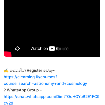
✍️ මෙතනින් Register වෙමු –
https://elearning.lk/courses?
course_search=astronomy+and+cosmology
? WhatsApp Group –
https://chat.whatsapp.com/DimtTQoHOYpB2E1FC9
cv2d