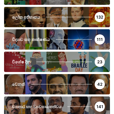
ලෝක ඉතිහාසය
132
විද්‍යාව සහ තාක්ෂණය
111
විශේෂ දින
23
වෙනත්
42
ව්‍යාපාර සහ ව්‍යවසායකත්වය
141