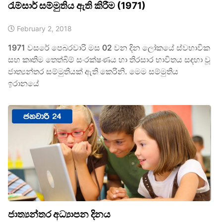
රැම්සාර් සම්මුතිය ඇති කිරීම (1971)
February 2, 2018
1971 වසරේ පෙබරවාරි මස 02 වන දින ලෝකයේ ස්වභාවික
සහ කෘතිම තෙත්බිම් සංරක්ෂණය හා තිරසාර භාවිතය සඳහා වූ
ජාත්‍යන්තර සම්මුතියක් ඇති කෙරිනි. මෙම සම්මුතිය
ඉරානයේ
ජාත්‍යන්තර අධ්‍යාපන දිනය