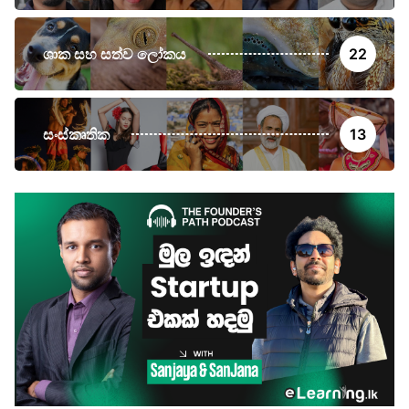
ශාක සහ සත්ව ලෝකය
22
සංස්කෘතික
13