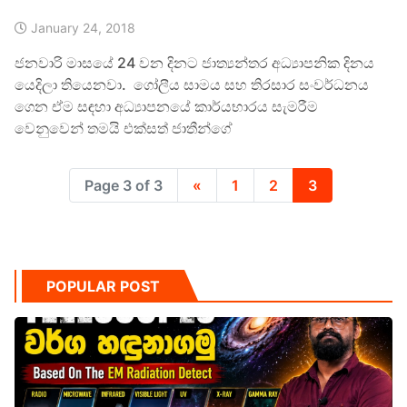
January 24, 2018
ජනවාරි මාසයේ 24 වන දිනට ජාත්‍යන්තර අධ්‍යාපනික දිනය
යෙදිලා තියෙනවා. ගෝලීය සාමය සහ තිරසාර සංවර්ධනය
ගෙන ඒම සඳහා අධ්‍යාපනයේ කාර්යභාරය සැමරීම
වෙනුවෙන් තමයි එක්සත් ජාතීන්ගේ
Page 3 of 3
«
1
2
3
POPULAR POST