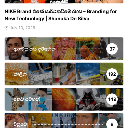
NIKE Brand එකේ සාර්ථකවීමේ රහස – Branding for
New Technology | Shanaka De Silva
July 10, 2026
ආගමික සහ දාර්ශනික
37
කාලීන
192
කෙටි සටහන්
149
චිත්‍රපට
8