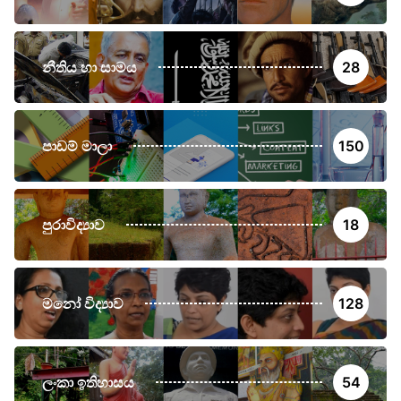
නීතිය හා සාමය
28
පාඩම් මාලා
150
පුරාවිද්‍යාව
18
මනෝ විද්‍යාව
128
ලංකා ඉතිහාසය
54