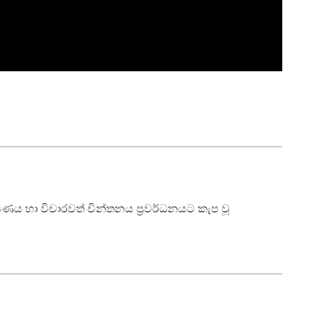
ාක්ෂණය හා විචාරවත් චින්තනය ප්‍රවර්ධනයට කැප වූ