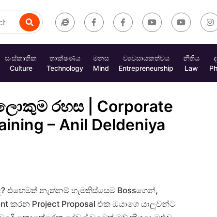
සංස්කෘතික
තාක්ෂණය
මනස
ව්‍යවසායකත්වය
නීතිය
ද
Culture
Technology
Mind
Entrepreneurship
Law
Ph
ොකුම රහස | Corporate
ining – Anil Deldeniya
එහෙමත් නැත්නම් හැමතිස්සෙම Bossගෙන්,
nt කරන Project Proposal එක ඔයාගෙ යාලුවන්ට