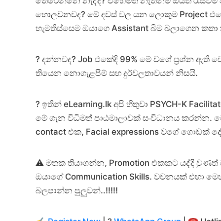
තේරෙන්නෙ නැද්ද? එහෙමත් නැත්නම් ඔයත් රැස්වීම
හොලවනවද? මේ දවස් වල යන ලොකුම Project එක
හැමතිස්සෙම ඔයාගෙ Assistant බිම බලාගෙන කතා 
? දන්නවද? Job එකේදි 99% මේ වගේ ප්‍රශ්න ඇති
තියෙන නොගැළපීම් සහ දුර්වලතාවයන් නිසයි.
? ඉතින් eLearning.lk අපි හිතුවා PSYCH-K Facil
මේ ගැන විධිමත් පාඨමාලාවක් සංවිධානය කරන්න. ම
contact එක, Facial expressions වගේ ගොඩක් ද
⚠️ මතක තියාගන්න, Promotion එකකට යද්දි වු
ඔයාගේ Communication Skills. වචනයක් එහා මෙ
බලපාන්න පුලුවන්..!!!!!