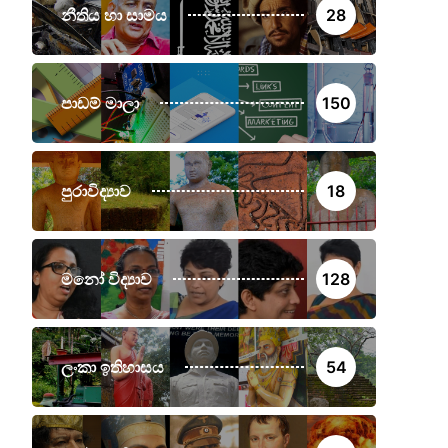
නීතිය හා සාමය
28
පාඩම් මාලා
150
පුරාවිද්‍යාව
18
මනෝ විද්‍යාව
128
ලංකා ඉතිහාසය
54