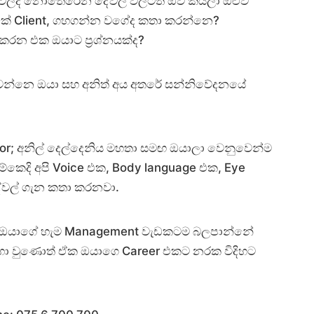
් වලදි නොතේරෙන දේවල් වලටත් ඔව් කියලා ඔළුව
ේ Client, ගහගන්න වගේද කතා කරන්නෙ?
කරන එක ඔයාට ප්‍රශ්නයක්ද?
 වෙන්නෙ ඔයා සහ අනිත් අය අතරේ සන්නිවේදනයේ
itator; අනිල් දෙල්දෙනිය මහතා සමඟ ඔයාලා වෙනුවෙන්ම
ේකෙදි අපි Voice එක, Body language එක, Eye
ේවල් ගැන කතා කරනවා.
ණත් ඔයාගේ හැම Management වැඩකටම බලපාන්නේ
හා වුණොත් ඒක ඔයාගෙ Career එකට නරක විදිහට