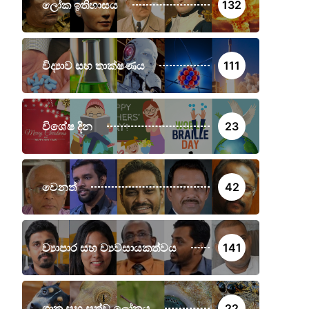
ලෝක ඉතිහාසය
132
විද්‍යාව සහ තාක්ෂණය
111
විශේෂ දින
23
වෙනත්
42
ව්‍යාපාර සහ ව්‍යවසායකත්වය
141
ශාක සහ සත්ව ලෝකය
22