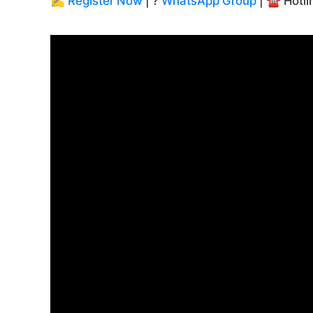
✍️
Register Now
| ?
WhatsApp Group
| ☎️ Hotl