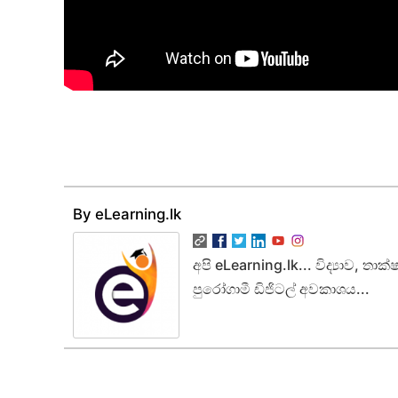
By eLearning.lk
අපි eLearning.lk... විද්‍යාව, ත
පුරෝගාමී ඩිජිටල් අවකාශය...