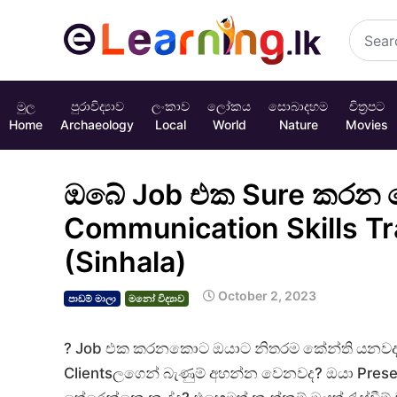
මුල
පුරාවිද්‍යාව
ලංකාව
ලෝකය
සොබාදහම
චිත්‍රපට
Home
Archaeology
Local
World
Nature
Movies
ඔබේ Job එක Sure කරන ල
Communication Skills Tra
(Sinhala)
October 2, 2023
පාඩම් මාලා
මනෝ විද්‍යාව
? Job එක කරනකොට ඔයාට නිතරම කේන්ති යනවද? 
Clientsලගෙන් බැණුම් අහන්න වෙනවද? ඔයා Prese