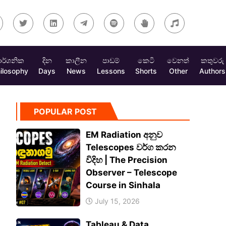
ාර්ශනික
දින
කාලීන
පාඩම්
කෙටි
වෙනත්
කතුවරු
ilosophy
Days
News
Lessons
Shorts
Other
Authors
POPULAR POST
EM Radiation අනුව
Telescopes වර්ග කරන
විදිහ | The Precision
Observer – Telescope
Course in Sinhala
July 15, 2026
Tableau & Data