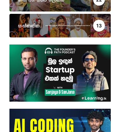
සංස්කෘතික
13