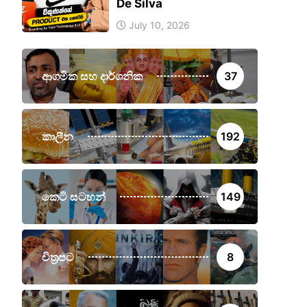
De Silva
July 10, 2026
ආගමික සහ දාර්ශනික
37
කාලීන
192
කෙටි සටහන්
149
චිත්‍රපට
8