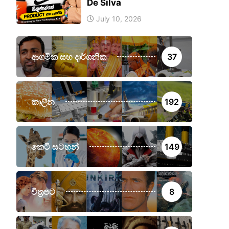
De Silva
July 10, 2026
ආගමික සහ දාර්ශනික
37
කාලීන
192
කෙටි සටහන්
149
චිත්‍රපට
8