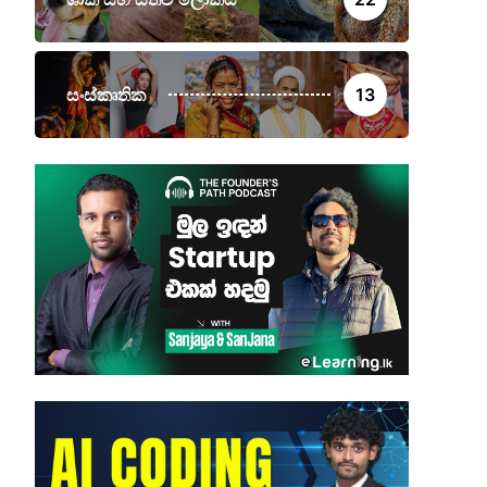
සංස්කෘතික
13