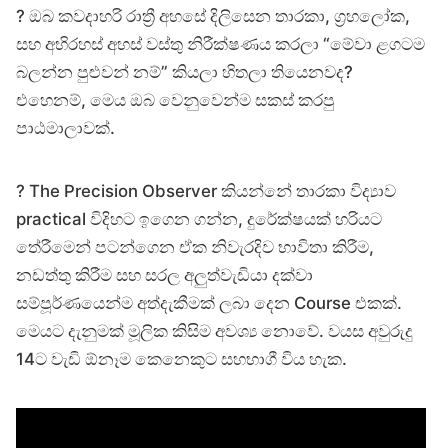
? ඔබ කවදාහරි රාත්‍රී අහසේ දිලිසෙන තාරකා, ග්‍රහලෝක,
සහ අභිරහස් අහස් වස්තු නිරීක්ෂණය කරලා “මේවා ළගටම
බලන්න පුළුවන් නම්” කියලා හිතලා තියෙනවද?
එහෙනම්, මෙය ඔබ වෙනුවෙන්ම සකස් කරපු
පාඨමාලාවක්.
? The Precision Observer කියන්නේ තාරකා විද්‍යාව
practical විදිහට ඉගෙන ගන්න, දුරේක්ෂයක් හරියට
තේරීමෙන් පටන්ගෙන ඒක නිවැරදිව භාවිතා කිරීම,
නඩත්තු කිරීම සහ සරල අලුත්වැඩියා දක්වා
සම්පූර්ණයෙන්ම අත්දැකීමක් ලබා දෙන Course එකක්.
මෙයට දැනුමක් මූලික කිසිම අවශ්‍ය නොවේ. වයස අවුරුදු
14ට වැඩි ඕනෑම කෙනෙකුට සහභාගී විය හැක.