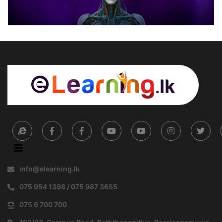
info@elearning.lk
075 954 1398 / 075 987 3655
075 6 700 700