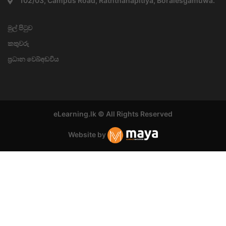
102/03, Campus Road, Raththanapitiya, Boralesgamuwa.
මුල් පිටුව
කතුවරු
ප්‍රධාන වෙබ්අඩවිය
eLearning.lk © All Rights Reserved
Website by