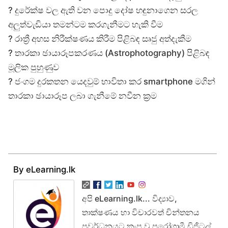
? දුරේක්ෂ වල ඇති වන පොදු දෝෂ හඳුනාගෙන සරල
අලුත්වැඩියා තමන්ටම කරගැනීමට හැකි වීම
? රාත්‍රී අහස නිරීක්ෂණය කිරීම පිළිබඳ සෘජු අත්දැකීම
? තාරකා ඡායාරූපකරණය (Astrophotography) පිළිබඳ
මූලික පුහුණුව
? ජංගම දුරකතන යෙදවුම් භාවිතා කර smartphone මගින්
තාරකා ඡායාරූප ලබා ගැනීමේ නවීන ක්‍රම
By eLearning.lk
අපි eLearning.lk... විද්‍යාව,
තාක්ෂණය හා විචාරවත් චින්තනය
ප්‍රවර්ධනයට කැප වූ පුරෝගාමී ඩිජිටල්