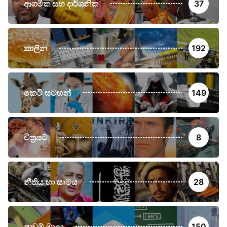
ආගමික සහ දාර්ශනික
37
කාලීන
192
කෙටි සටහන්
149
චිත්‍රපට
8
නීතිය හා සාමය
28
පාඩම් මාලා
150