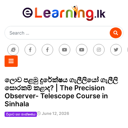
ලොව පළමු දුරේක්ෂය ගැලීලියෝ ගැලීලි
සොරකම් කළාද? | The Precision
Observer- Telescope Course in
Sinhala
June 12, 2026
විද්‍යාව සහ තාක්ෂණය