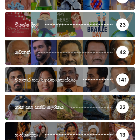
විශේෂ දින
23
වෙනත්
42
ව්‍යාපාර සහ ව්‍යවසායකත්වය
141
ශාක සහ සත්ව ලෝකය
22
සංස්කෘතික
13