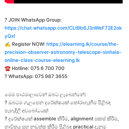
? JOIN WhatsApp Group:
https://chat.whatsapp.com/CLtBb6J3nWeF72E2ok
yQxI
✍️ Register NOW:
https://elearning.lk/course/the-
precision-observer-astronomy-telescope-sinhala-
online-class-course-elearning.lk
☎️ Hotline: 075 6 700 700
? WhatsApp: 075 987 3655
මෙම පාඨමාලාවෙන් ඔබට ලැබෙන්නේ:
? ඔබටම ගැලපෙන දුරේක්ෂයක් තෝරාගැනීම පිළිබඳ
පැහැදිලි අවබෝධයක්
? දුරේක්ෂයක් assemble කිරීම, alignment සකස් කිරීම,
භාවිතය සහ නඩත්තු කිරීම පිළිබඳ practical දැනුම