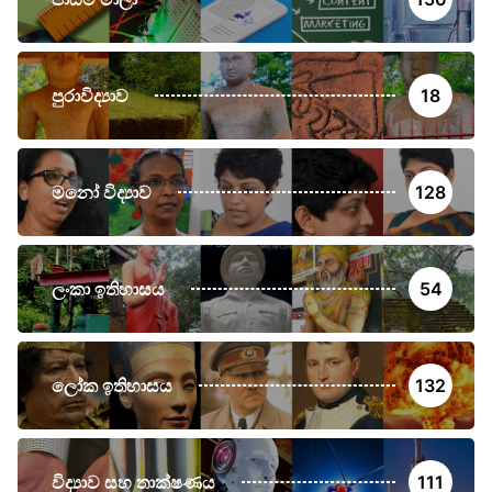
පුරාවිද්‍යාව
18
මනෝ විද්‍යාව
128
ලංකා ඉතිහාසය
54
ලෝක ඉතිහාසය
132
විද්‍යාව සහ තාක්ෂණය
111