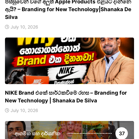
පිස්සුවෙන් වගේ අලුත් Apple Products එළියට දාන්නෙ
ඇයි? – Branding for New Technology|Shanaka De
Silva
July 10, 2026
NIKE Brand එකේ සාර්ථකවීමේ රහස – Branding for
New Technology | Shanaka De Silva
July 10, 2026
ආගමික සහ දාර්ශනික
37