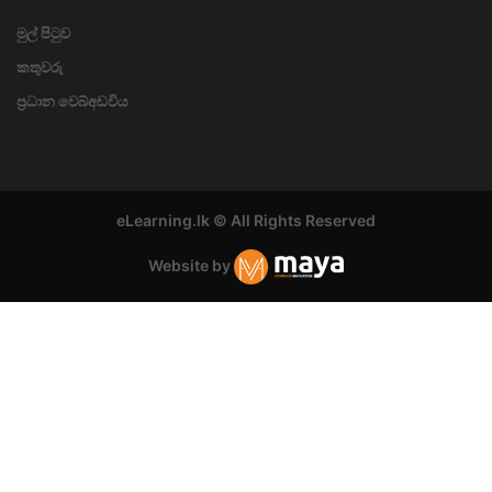
මුල් පිටුව
කතුවරු
ප්‍රධාන වෙබ්අඩවිය
eLearning.lk © All Rights Reserved
Website by