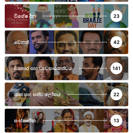
විශේෂ දින
23
වෙනත්
42
ව්‍යාපාර සහ ව්‍යවසායකත්වය
141
ශාක සහ සත්ව ලෝකය
22
සංස්කෘතික
13