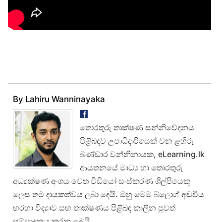
By Lahiru Wanninayaka
තොරතුරු තාක්ෂණ සන්නිවේදනය
පිළිබඳව උපාධිදාරියෙක් වන ළහිරු
බණ්ඩාර වන්නිනායක, eLearning.lk
ආයතනයේ මාධ්‍ය හා තොරතුරු
අධ්‍යක්ෂණ අංශය වෙත වීඩියෝ සංස්කරණ ශිල්පියෙකු
ලෙස තම දායකත්වය ලබා දෙයි. ඔහු මෙම බ්ලොග් අඩවිය
හරහා විද්‍යාව සහ තාක්ෂණය පිළිබඳ කාලින පුවත්
සම්පාදනය කරනු ලබයි.