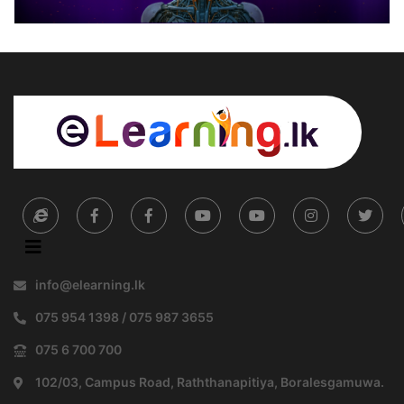
info@elearning.lk
075 954 1398 / 075 987 3655
075 6 700 700
102/03, Campus Road, Raththanapitiya, Boralesgamuwa.