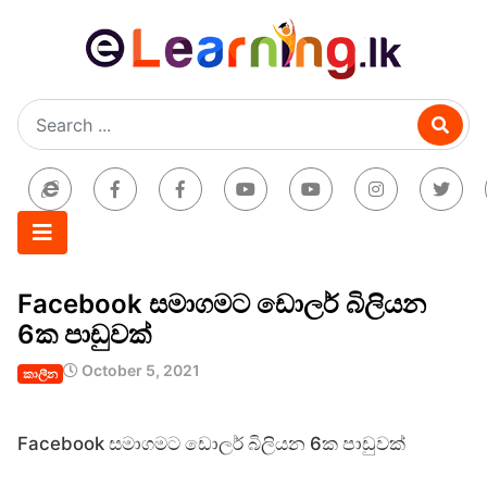
Facebook සමාගමට ඩොලර් බිලියන
6ක පාඩුවක්
October 5, 2021
කාලීන
Facebook සමාගමට ඩොලර් බිලියන 6ක පාඩුවක්