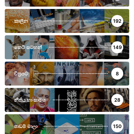
කාලීන
192
කෙටි සටහන්
149
චිත්‍රපට
8
නීතිය හා සාමය
28
පාඩම් මාලා
150