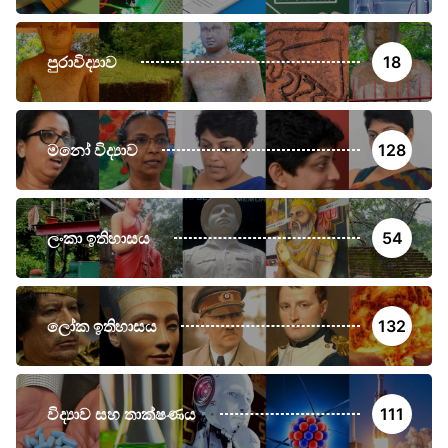
පුරාවිද්‍යාව
18
මනෝ විද්‍යාව
128
ලංකා ඉතිහාසය
54
ලෝක ඉතිහාසය
132
විද්‍යාව සහ තාක්ෂණය
111