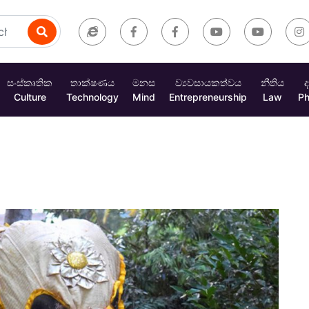
සංස්කෘතික
තාක්ෂණය
මනස
ව්‍යවසායකත්වය
නීතිය
ද
Culture
Technology
Mind
Entrepreneurship
Law
Ph