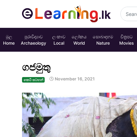
මුල
පුරාවිද්‍යාව
ලංකාව
ලෝකය
සොබාදහම
චිත්‍රපට
Home
Archaeology
Local
World
Nature
Movies
ගජමුතු
November 16, 2021
කෙටි සටහන්