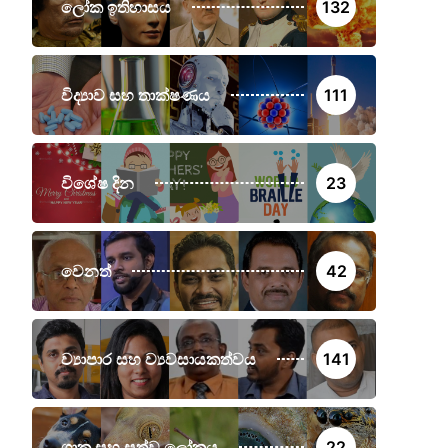
ලෝක ඉතිහාසය
132
විද්‍යාව සහ තාක්ෂණය
111
විශේෂ දින
23
වෙනත්
42
ව්‍යාපාර සහ ව්‍යවසායකත්වය
141
ශාක සහ සත්ව ලෝකය
22