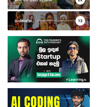
සංස්කෘතික
13