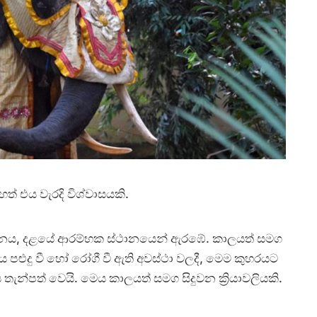
ත් එය වැරදි විශ්වාසයකි.
නය, දළයේ ආරම්භක ස්ථානයෙන් ඇරඹේ. කාලයත් සමග
 පළුදු වී හෝ රෝගී වී ඇති අවස්ථා වලදී, මෙම කුහරයට
ැන්පත් වෙයි. මෙය කාලයත් සමග සිදුවන ක්‍රියාවලියකි.