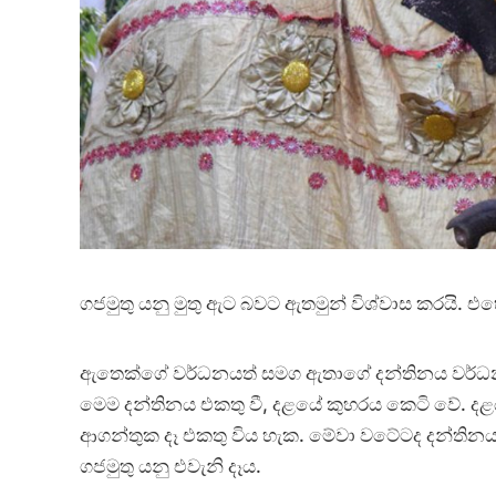
ගජමුතු යනු මුතු ඇට බවට ඇතමුන් විශ්වාස කරයි. එහෙ
ඇතෙක්ගේ වර්ධනයත් සමග ඇතාගේ දන්තිනය වර්ධ
මෙම දන්තිනය එකතු වී, දළයේ කුහරය කෙටි වේ. දළය
ආගන්තුක දෑ එකතු විය හැක. මේවා වටේටද දන්තිනය ත
ගජමුතු යනු එවැනි දෑය.