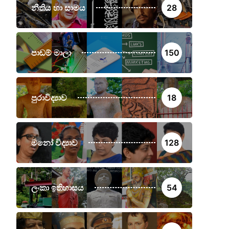
නීතිය හා සාමය
28
පාඩම් මාලා
150
පුරාවිද්‍යාව
18
මනෝ විද්‍යාව
128
ලංකා ඉතිහාසය
54