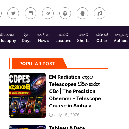
ාර්ශනික
දින
කාලීන
පාඩම්
කෙටි
වෙනත්
කතුවරු
ilosophy
Days
News
Lessons
Shorts
Other
Authors
POPULAR POST
EM Radiation අනුව
Telescopes වර්ග කරන
විදිහ | The Precision
Observer – Telescope
Course in Sinhala
July 15, 2026
Tableau & Data