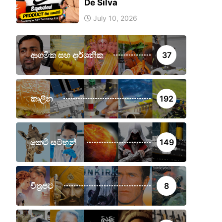
De Silva
July 10, 2026
ආගමික සහ දාර්ශනික
37
කාලීන
192
කෙටි සටහන්
149
චිත්‍රපට
8