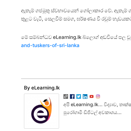
ඇතැම් ගජමුතු ස්වභාවයෙන් ගෝලාකාර වේ. ඇතැම් ගජ 
තුළට වැටී, සෙලවීම් සමග, ඝර්ෂණය වී රවුම් හැඩය
මේ සම්බන්ධව eLearning.lk බ්ලොග් අඩවියේ පල වූ 
and-tuskers-of-sri-lanka
By eLearning.lk
අපි eLearning.lk... විද්‍යාව, ත
පුරෝගාමී ඩිජිටල් අවකාශය...