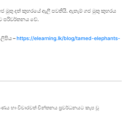
මුතු දත් කුහරයේ ඇලී පවතියි. ඇතැම් ගජ මුතු කුහරය
කට පරිවර්තනය වේ.
ලිපිය –
https://elearning.lk/blog/tamed-elephants-
ාක්ෂණය හා විචාරවත් චින්තනය ප්‍රවර්ධනයට කැප වූ