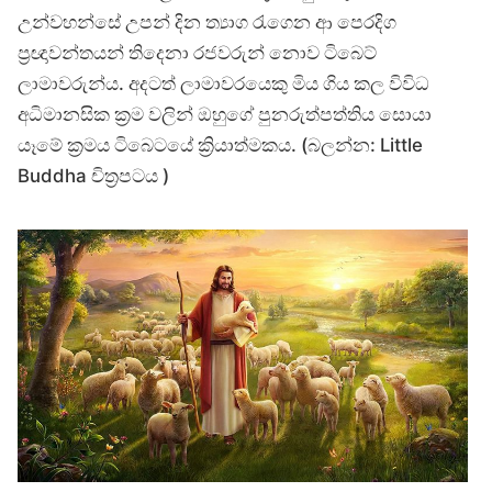
උන්වහන්සේ උපන් දින ත්‍යාග රැගෙන ආ පෙරදිග
ප්‍රඥාවන්තයන් තිදෙනා රජවරුන් නොව ටිබෙට්
ලාමාවරුන්ය. අදටත් ලාමාවරයෙකු මිය ගිය කල විවිධ
අධිමානසික ක්‍රම වලින් ඔහුගේ පුනරුත්පත්තිය සොයා
යෑමේ ක්‍රමය ටිබෙටයේ ක්‍රියාත්මකය. (බලන්න: Little
Buddha චිත්‍රපටය )