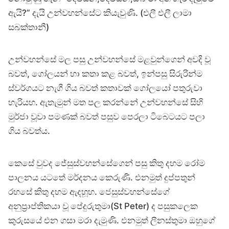
ඇයි?” දැයි උන්වහන්සේට කියැවුණි. (එලී එලී ලාමා
සබක්තානී)
උන්වහන්සේ මල පසු උන්වහන්සේ මළවුන්ගෙන් අවදි වූ
බවත්, ගෝලයන් හා කතා කළ බවත්, ඉන්පසු සිරුරින්ම
ස්වර්ගයට නැගී ගිය බවත් කතාවක් ගෝලයෝ පතුරුවා
හැරියහ. ඇතැමුන් මත පල කරන්නේ උන්වහන්සේ සිහි
මුර්ජා වූවා පමණක් බවත් පසුව පෙරලා ටිබෙටයට පලා
ගිය බවත්ය.
කෙසේ වුවද ජේසුස්වහන්සේගෙන් පසු කිතු දහම රෝම
පාලනය යටතේ මර්දනය කෙරුණි. එනමුත් දුප්පතුන්
රහසේ කිතු දහම ඇදහූහ. ජෙසුස්වහන්සේගේ
අනුප්‍රාප්තිකයා වූ පේදුරුතුමා(St Peter) ද පසුකලෙක
කුරුසයේ එන ගසා මරා දැමුණි. එනමුත් ලීනස්තුමා ඔහුගේ