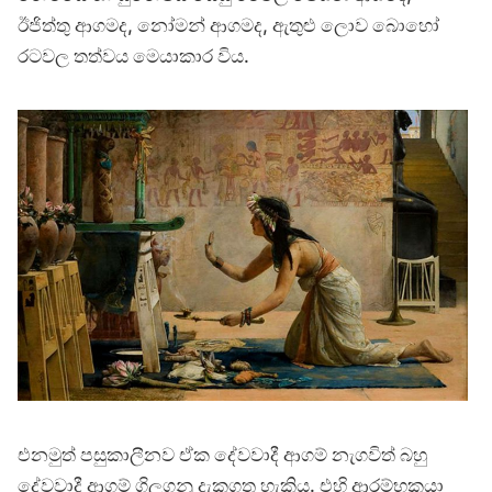
ඊජිත්තු ආගමද, නෝමන් ආගමද, ඇතුළු ලොව බොහෝ
රටවල තත්වය මෙයාකාර විය.
එනමුත් පසුකාලීනව ඒක දේවවාදී ආගම් නැගවිත් බහු
දේවවාදී ආගම් ගිලගනු දැකගත හැකිය. එහි ආරම්භකයා