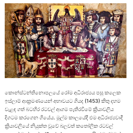
කොන්ස්ටන්තිනොපලයේ රෝම අධිරාජ්‍යය පසු කලෙක
ඉස්ලාම් ආක්‍රමණයෙන් අභාවයට ගියද (1453) කිතු දහම
වැළඳ ගත් බටහිර රටවල් ආගම පැතිරවීමේ ක්‍රියාවලිය
දිගටම කරගෙන ගියේය. මුල්ම කාලයේදී එම අධිරාජ්‍යවාදී
ක්‍රියාවලියේ නියුක්ත වූවේ බලවත් කතෝලික රටවල්