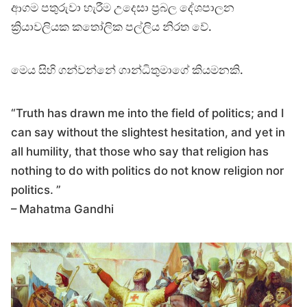
ආගම පතුරුවා හැරීම උදෙසා ප්‍රබල දේශපාලන
ක්‍රියාවලියක කතෝලික පල්ලිය නිරත වේ.
මෙය සිහි ගන්වන්නේ ගාන්ධිතුමාගේ කියමනකි.
“Truth has drawn me into the field of politics; and I
can say without the slightest hesitation, and yet in
all humility, that those who say that religion has
nothing to do with politics do not know religion nor
politics. ”
– Mahatma Gandhi