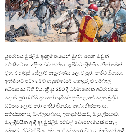
යුරෝපය මුස්ලිම් ආක්‍රමණයෙන් මුදවා ගෙන ඔවුන්
තුර්කියට හා අප්‍රිකාවට පන්නා දැමීමට ක්‍රිස්තියානීන් සමත්
වූහ. එනමුත් ඉස්ලාම් ආක්‍රමණය ලොව පුරා පැතිර ගියේය.
ඉන්දියාව පවා මෙම ආක්‍රමණයට ගොදුරු වී මෝගල්
අධිරාජ්‍යය බිහි විය. ක්‍රි.පූ 250 දී ධර්මාශෝක අධිරාජ්‍යයා
ලොව පුරා ධර්ම දූතයන් යැවීමේ ප්‍රතිපලයක් ලෙස බුද්ධ
ධර්මය ලොව පුරා පැතිර ගියේය. ඇෆ්ගනිස්තානය,
පකිස්තානය, බංග්ලාදේශය, ඉන්දුනීසියාව, මැලේසියාව,
මාලදිවයින ආදී අද මුස්ලිම් රටවල් බොහොමයක් එකල
බෞද්ධ රටවල් විය. බොහෝ වෙහෙර විහාර, බාමියන් ආදී