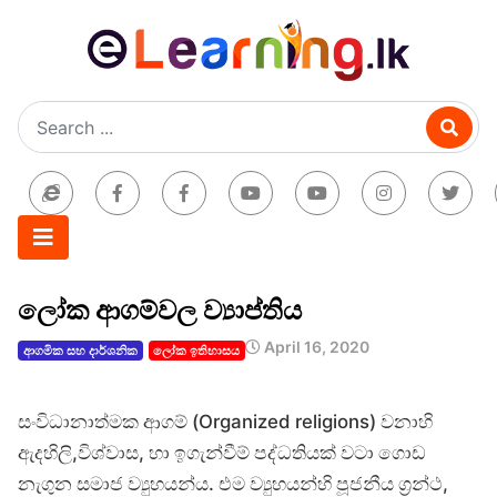
ලෝක ආගම්වල ව්‍යාප්තිය
April 16, 2020
ආගමික සහ දාර්ශනික
ලෝක ඉතිහාසය
සංවිධානාත්මක ආගම් (Organized religions) වනාහි
ඇදහිලි,විශ්වාස, හා ඉගැන්වීම් පද්ධතියක් වටා ගොඩ
නැගුන සමාජ ව්‍යුහයන්ය. එම ව්‍යුහයන්හි පූජනීය ග්‍රන්ථ,