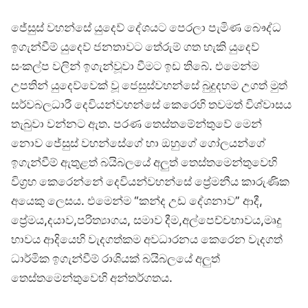
ජේසුස් වහන්සේ යුදෙව් දේශයට පෙරලා පැමිණ බෞද්ධ
ඉගැන්වීම් යුදෙව් ජනතාවට තේරුම් ගත හැකි යුදෙව්
සංකල්ප වලින් ඉගැන්වූවා වීමට ඉඩ තිබේ. එමෙන්ම
උපතින් යුදෙව්වෙක් වූ ජෙසුස්වහන්සේ බුදුදහම උගත් මුත්
සර්වබලධාරී දෙවියන්වහන්සේ කෙරෙහි තවමත් විශ්වාසය
තැබුවා වන්නට ඇත. පරණ තෙස්තමේන්තුවේ මෙන්
නොව ජේසුස් වහන්සේගේ හා ඔහුගේ ගෝලයන්ගේ
ඉගැන්වීම් ඇතුළත් බයිබලයේ අලුත් තෙස්තමෙන්තුවෙහි
විග්‍රහ කෙරෙන්නේ දෙවියන්වහන්සේ ප්‍රේමනීය කාරුණික
අයෙකු ලෙසය. එමෙන්ම “කන්ද උඩ දේශනාව” ආදී,
ප්‍රේමය,දයාව,පරිත්‍යාගය, සමාව දීම,අල්පෙච්චභාවය,මෘදු
භාවය ආදියෙහි වැදගත්කම අවධාරනය කෙරෙන වැදගත්
ධාර්මික ඉගැන්වීම් රාශියක් බයිබලයේ අලුත්
තෙස්තමෙන්තුවෙහි අන්තර්ගතය.