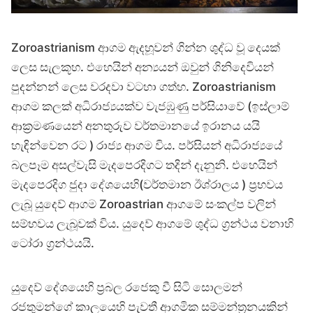
Zoroastrianism ආගම ඇදහූවන් ගින්න ශුද්ධ වූ දෙයක්
ලෙස සැලකූහ. එහෙයින් අන්‍යයන් ඔවුන් ගිනිදෙවියන්
පුදන්නන් ලෙස වරදවා වටහා ගත්හ. Zoroastrianism
ආගම කලක් අධිරාජ්‍යයක්ව වැජඹුණු පර්සියාවේ (ඉස්ලාම්
ආක්‍රමණයෙන් අනතුරුව වර්තමානයේ ඉරානය යයි
හැඳින්වෙන රට ) රාජ්‍ය ආගම විය. පර්සියන් අධිරාජ්‍යයේ
බලපෑම අසල්වැසි මැදපෙරදිගට තදින් දැනුනි. එහෙයින්
මැදපෙරදිග ජුදා දේශයෙහි(වර්තමාන ඊශ්රාලය ) ප්‍රභවය
ලැබූ යුදෙව් ආගම Zoroastrian ආගමේ සංකල්ප වලින්
සම්භවය ලැබූවක් විය. යුදෙව් ආගමේ ශුද්ධ ග්‍රන්ථය වනාහි
ටෝරා ග්‍රන්ථයයි.
යුදෙව් දේශයෙහි ප්‍රබල රජෙකු වී සිටි සොලමන්
රජතුමන්ගේ කාලයෙහි පැවතී ආගමික සම්මන්ත්‍රනයකින්