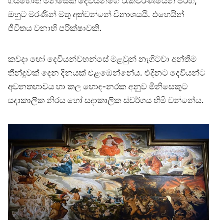
ගියහොත් මිනිසෙක් දෙවියන්ගේ රැකවරණයෙන් පිරිහී,
ඔහුට මරණින් මතු අත්වන්නේ විනාශයයි. එහෙයින්
ජීවිතය වනාහි පරික්ෂාවකි.
කවදා හෝ දෙවියන්වහන්සේ මළවුන් නැගිටවා අන්තිම
තීන්දුවක් දෙන දිනයක් එළඹෙන්නේය. එදිනට දෙවියන්ට
අවනතභාවය හා කල හොඳ-නරක අනුව මිනිසෙකුට
සදාකාලික නිරය හෝ සදාකාලික ස්වර්ගය හිමි වන්නේය.