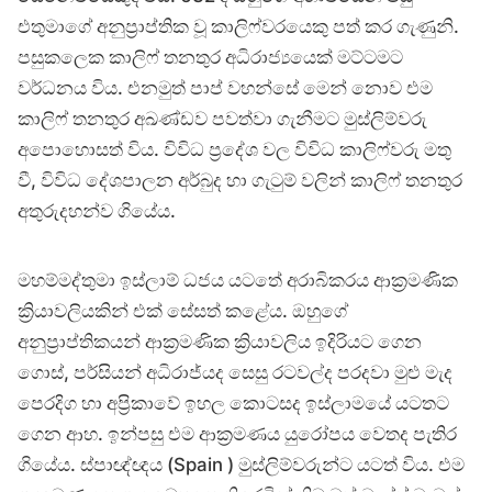
එතුමාගේ අනුප්‍රාප්තික වූ කාලිෆ්වරයෙකු පත් කර ගැණුනි.
පසුකලෙක කාලිෆ් තනතුර අධිරාජ්‍යයෙක් මට්ටමට
වර්ධනය විය. එනමුත් පාප් වහන්සේ මෙන් නොව එම
කාලිෆ් තනතුර අඛණ්ඩව පවත්වා ගැනීමට මුස්ලිම්වරු
අපොහොසත් විය. විවිධ ප්‍රදේශ වල විවිධ කාලිෆ්වරු මතු
වී, විවිධ දේශපාලන අර්බුද හා ගැටුම් වලින් කාලිෆ් තනතුර
අතුරුදහන්ව ගියේය.
මහම්මද්තුමා ඉස්ලාම් ධජය යටතේ අරාබිකරය ආක්‍රමණික
ක්‍රියාවලියකින් එක් සේසත් කළේය. ඔහුගේ
අනුප්‍රාප්තිකයන් ආක්‍රමණික ක්‍රියාවලිය ඉදිරියට ගෙන
ගොස්, පර්සියන් අධිරාජ්යද සෙසු රටවල්ද පරදවා මුළු මැද
පෙරදිග හා අප්‍රිකාවේ ඉහල කොටසද ඉස්ලාමයේ යටතට
ගෙන ආහ. ඉන්පසු එම ආක්‍රමණය යුරෝපය වෙතද පැතිර
ගියේය. ස්පාඥ්ඥය (Spain ) මුස්ලිම්වරුන්ට යටත් විය. එම