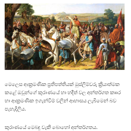
මෙලෙස ආක්‍රමණික ප්‍රතිපත්තියක් මුස්ලිම්වරු ක්‍රියාත්මක
කළේ ඔවුන්ගේ කුරාණයේ හා හදීත් වල අන්තර්ගත කෲර
හා ආක්‍රමණික ඉගැන්වීම් වලින් ආභාසය ලැබීමෙන් බව
පැහැදිලිය.
කුරාණයේ මෙබඳු වැකි බොහෝ අන්තර්ගතය.