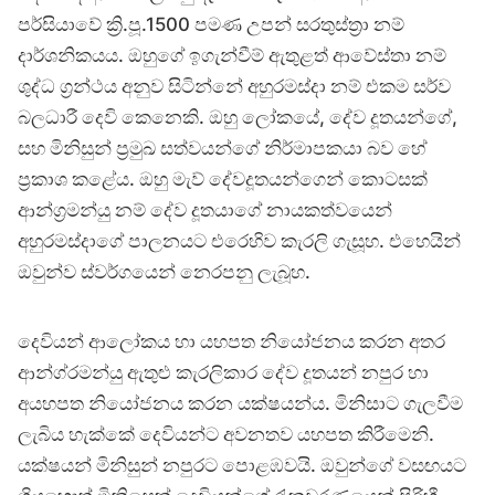
පර්සියාවේ ක්‍රි.පූ.1500 පමණ උපන් සරතුස්ත්‍රා නම්
දාර්ශනිකයය. ඔහුගේ ඉගැන්වීම් ඇතුළත් ආවේස්තා නම්
ශුද්ධ ග්‍රන්ථය අනුව සිටින්නේ අහුරමස්දා නම් එකම සර්ව
බලධාරී දෙවි කෙනෙකි. ඔහු ලෝකයේ, දේව දූතයන්ගේ,
සහ මිනිසුන් ප්‍රමුඛ සත්වයන්ගේ නිර්මාපකයා බව හේ
ප්‍රකාශ කළේය. ඔහු මැව් දේවදූතයන්ගෙන් කොටසක්
ආන්ග්‍රමන්යු නම් දේව දූතයාගේ නායකත්වයෙන්
අහුරමස්දාගේ පාලනයට එරෙහිව කැරලි ගැසූහ. එහෙයින්
ඔවුන්ව ස්වර්ගයෙන් නෙරපනු ලැබූහ.
දෙවියන් ආලෝකය හා යහපත නියෝජනය කරන අතර
ආන්ග්රමන්යු ඇතුළු කැරලිකාර දේව දූතයන් නපුර හා
අයහපත නියෝජනය කරන යක්ෂයන්ය. මිනිසාට ගැලවීම
ලැබිය හැක්කේ දෙවියන්ට අවනතව යහපත කිරීමෙනි.
යක්ෂයන් මිනිසුන් නපුරට පොළඹවයි. ඔවුන්ගේ වසඟයට