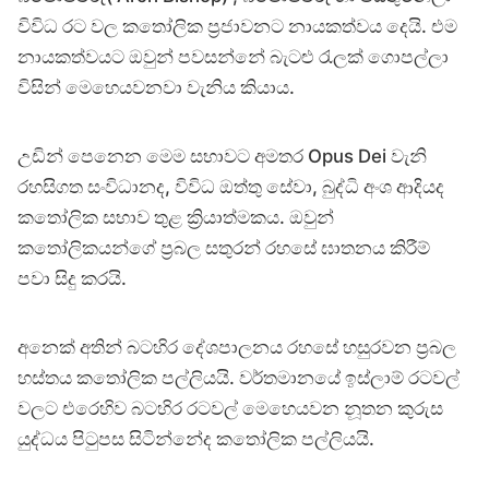
විවිධ රට වල කතෝලික ප්‍රජාවනට නායකත්වය දෙයි. එම
නායකත්වයට ඔවුන් පවසන්නේ බැටළු රැලක් ගොපල්ලා
විසින් මෙහෙයවනවා වැනිය කියාය.
උඩින් පෙනෙන මෙම සභාවට අමතර Opus Dei වැනි
රහසිගත සංවිධානද, විවිධ ඔත්තු සේවා, බුද්ධි අංශ ආදියද
කතෝලික සභාව තුළ ක්‍රියාත්මකය. ඔවුන්
කතෝලිකයන්ගේ ප්‍රබල සතුරන් රහසේ ඝාතනය කිරීම්
පවා සිදු කරයි.
අනෙක් අතින් බටහිර දේශපාලනය රහසේ හසුරවන ප්‍රබල
හස්තය කතෝලික පල්ලියයි. වර්තමානයේ ඉස්ලාම් රටවල්
වලට එරෙහිව බටහිර රටවල් මෙහෙයවන නූතන කුරුස
යුද්ධය පිටුපස සිටින්නේද කතෝලික පල්ලියයි.