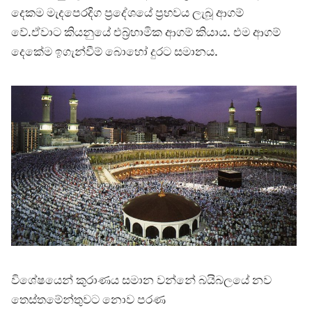
දෙකම මැදපෙරදිග ප්‍රදේශයේ ප්‍රභවය ලැබූ ආගම්
වේ.ඒවාට කියනුයේ එබ්‍ර්හාමික ආගම් කියාය. එම ආගම්
දෙකේම ඉගැන්වීම් බොහෝ දුරට සමානය.
විශේෂයෙන් කුරාණය සමාන වන්නේ බයිබලයේ නව
තෙස්තමේන්තුවට නොව පරණ