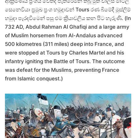
ආක්‍රමණය ප්‍රංශය වෙතද පැතිරෙමින් තිබූ මුත් චාල්ස් මාටල්
සෙනෙවියා ප්‍රමුඛ ප්‍රංශ හමුදාවන් Tours රණ බිමේදී මුස්ලිම්
හමුදා පැරදවීමෙන් පසු එම ක්‍රියාවලිය කන පිට හැරුණි. (In
732 AD, Abdul Rahman Al Ghafiqi and a large army
of Muslim horsemen from Al-Andalus advanced
500 kilometres (311 miles) deep into France, and
were stopped at Tours by Charles Martel and his
infantry igniting the Battle of Tours. The outcome
was defeat for the Muslims, preventing France
from Islamic conquest.)