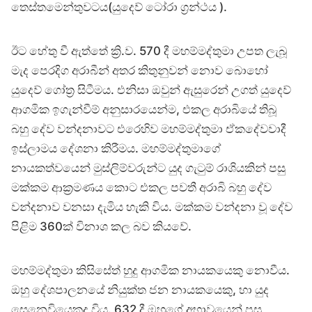
තෙස්තමෙන්තුවටය(යුදෙව් ටෝරා ග්‍රන්ථය ).
ඊට හේතු වී ඇත්තේ ක්‍රි.ව. 570 දී මහම්මද්තුමා උපත ලැබූ
මැද පෙරදිග අරාබීන් අතර කිතුනුවන් නොව බොහෝ
යුදෙව් ගෝත්‍ර සිටීමය. එනිසා ඔවුන් ඇසුරෙන් උගත් යුදෙව්
ආගමික ඉගැන්වීම් අනුසාරයෙන්ම, එකල අරාබියේ තිබූ
බහු දේව වන්දනාවට එරෙහිව මහම්මද්තුමා ඒකදේවවාදී
ඉස්ලාමය දේශනා කිරීමය. මහම්මද්තුමාගේ
නායකත්වයෙන් මුස්ලිම්වරුන්ට යුද ගැටුම් රාශියකින් පසු
මක්කම ආක්‍රමණය කොට එකල පවතී අරාබි බහු දේව
වන්දනාව වනසා දැමිය හැකි විය. මක්කම වන්දනා වූ දේව
පිළිම 360ක් විනාශ කල බව කියවේ.
මහම්මද්තුමා කිසිසේත් හුදු ආගමික නායකයෙකු නොවීය.
ඔහු දේශපාලනයේ නියුක්ත ජන නායකයෙකු, හා යුද
සෙනෙවියෙකුද විය. 632 දී ඔහුගේ අභාවයෙන් පසු