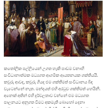
කතෝලික පල්ලියෙන් උගත හැකි පාඩම වනාහි
සංවිධානාත්මක මධ්‍යගත ආගමික ආයතනයක ශක්තියයි.
කවුරු ආවද, කවුරු ගියද එම ශක්තිමත් සංවිධානය බිඳ
වැටෙන්නේ නැත. මන්දයත් එහි අරටුව ශක්තිමත් හෙයිනි.
අනෙක් අතින් එහි දුර්වලතාව වන්නේ එම මධ්‍යගත
පාලනයට අනුගත වීමට අකමැති බොහෝ දෙනා