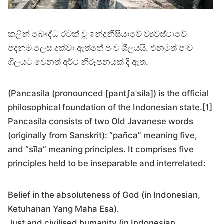
කලින් බෞද්ධ රටක් වූ ඉන්දුනීසියාවේ ව්‍යවස්ථාවේ
පදනම ලෙස දක්වා ඇත්තේ පංච ශීලයයි. එනමුත් පංච
ශීලයට වෙනත් අර්ථ නිරූපනයක් දී ඇත.
(Pancasila (pronounced [pantʃaˈsila]) is the official
philosophical foundation of the Indonesian state.[1]
Pancasila consists of two Old Javanese words
(originally from Sanskrit): “pañca” meaning five,
and “sīla” meaning principles. It comprises five
principles held to be inseparable and interrelated:
Belief in the absoluteness of God (in Indonesian,
Ketuhanan Yang Maha Esa).
Just and civilised humanity (in Indonesian,