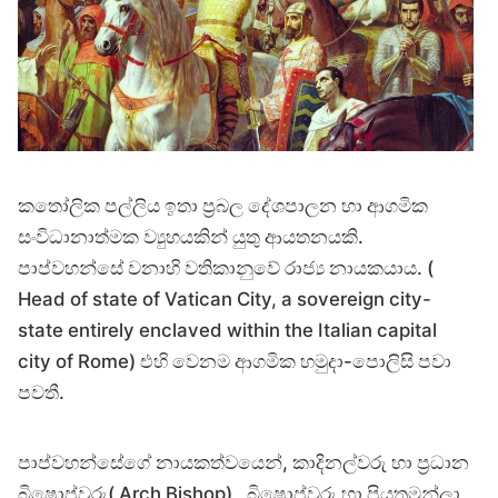
කතෝලික පල්ලිය ඉතා ප්‍රබල දේශපාලන හා ආගමික
සංවිධානාත්මක ව්‍යුහයකින් යුතු ආයතනයකි.
පාප්වහන්සේ වනාහි වතිකානුවේ රාජ්‍ය නායකයාය. (
Head of state of Vatican City, a sovereign city-
state entirely enclaved within the Italian capital
city of Rome) එහි වෙනම ආගමික හමුදා-පොලිසි පවා
පවතී.
පාප්වහන්සේගේ නායකත්වයෙන්, කාදිනල්වරු හා ප්‍රධාන
බිෂොප්වරු( Arch Bishop) , බිෂොප්වරු හා පියතුමන්ලා