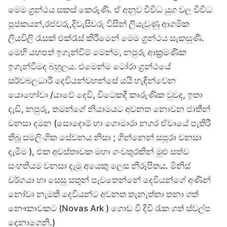
මෙම ග්‍රන්ථය සකස් කෙරුණි. ඒ අනුව විවිධ යුග වල විවිධ
පූජකයන්,රජවරු,දිවැසිවරු විසින් ලියැවුණු ආගමික
ලියවිලි රැසක් එක්රැස් කිරීමෙන් මෙම ග්‍රන්ථය සැකසුණි.
මෙහි යහපත් ඉගැන්වීම් මෙන්ම, නපුරු ආක්‍රමණික
ඉගැන්වීමද බහුලය. එමෙන්ම ටෝරා ග්‍රන්ථයේ
සර්වබලධාරී දෙවියන්වහන්සේ යයි හැඳින්වෙන
යොහෝවා /යාවේ දෙවි, විටෙකදී කාරුණික වුවද, ඉතා
දැඩි, නපුරු, තමන්ගේ නියාමයට අවනත නොවන ජාතීන්
වනසා දමන (සොදොම් හා ගොමාරා නගර ඒවායේ පැතිරී
තිබූ සමලිංගික සේවනය නිසා ; ගින්නෙන් සපුරා වනසා
දැමීම ), එක අවස්තාවක මහා ගංවතුරකින් මුළු සත්ව
සංහතියම වනසා දැමූ අයෙකු ලෙස නිරූපිතය. මිනිස්
වර්ගයා හා සෙසු සතුන් පැවතෙන්නේ දෙවියන්ගේ අණින්
නෝවා නැමති දෙවියන්ට අවනත තැනැත්තා තනා ගත්
නෞකාවකට (Novas Ark ) ගොඩ වී දිවි රැක ගත් ස්වල්ප
දෙනාගෙනි.)