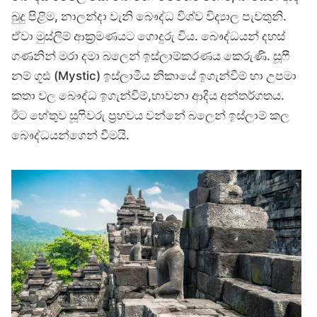
බුදු පිළිම, නාලන්දා වැනි බෞද්ධ විශ්ව විද්‍යාල පැවතුනි.
ඒවා මුස්ලිම් ආක්‍රමණයට ගොදුරු විය. බෞද්ධයන් දහස්
ගණනින් මරා දමා බලෙන් ඉස්ලාම්කරණය කෙරුණි. සූෆී
නම් ගූඪ (Mystic) ඉස්ලාමීය නිකායේ ඉගැන්වීම් හා උපමා
කතා වල බෞද්ධ ඉගැන්වීම්,භාවනා ආදිය අන්තර්ගතය.
ඊට හේතුව සූෆිවරු ප්‍රභවය වන්නේ බලෙන් ඉස්ලාම් කල
බෞද්ධයන්ගෙන් වීමයි.