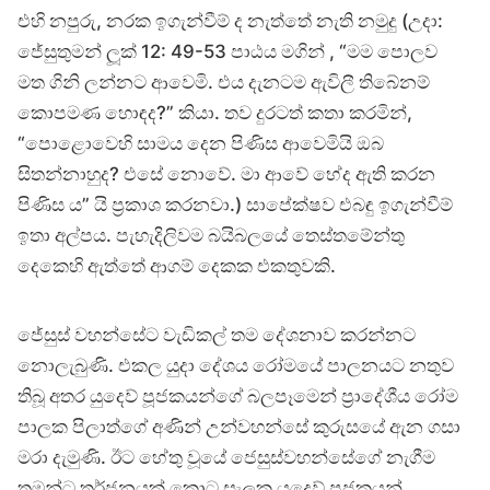
එහි නපුරු, නරක ඉගැන්වීම් ද නැත්තේ නැති නමුදු (උදා:
ජේසුතුමන් ලූක් 12: 49-53 පාඨය මගින් , “මම පොලව
මත ගිනි ලන්නට ආවෙමි. එය දැනටම ඇවිලී තිබේනම්
කොපමණ හොඳද?” කියා. තව දුරටත් කතා කරමින්,
“පොළොවෙහි සාමය දෙන පිණිස ආවෙමියි ඔබ
සිතන්නාහුද? එසේ නොවේ. මා ආවේ භේද ඇති කරන
පිණිස ය” යි ප්‍රකාශ කරනවා.) සාපේක්ෂව එබඳු ඉගැන්වීම්
ඉතා අල්පය. පැහැදිලිවම බයිබලයේ තෙස්තමේන්තු
දෙකෙහි ඇත්තේ ආගම් දෙකක එකතුවකි.
ජේසුස් වහන්සේට වැඩිකල් තම දේශනාව කරන්නට
නොලැබුණි. එකල යුදා දේශය රෝමයේ පාලනයට නතුව
තිබූ අතර යුදෙව් පූජකයන්ගේ බලපෑමෙන් ප්‍රාදේශීය රෝම
පාලක පිලාත්ගේ අණින් උන්වහන්සේ කුරුසයේ ඇන ගසා
මරා දැමුණි. ඊට හේතු වූයේ ජෙසුස්වහන්සේගේ නැගීම
තමන්ට තර්ජනයක් කොට සැලකූ යුදෙව් පූජකයන්,