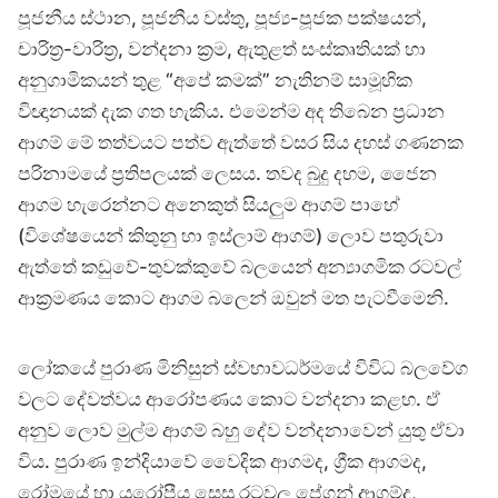
පූජනීය ස්ථාන, පූජනීය වස්තු, පූජ්‍ය-පූජක පක්ෂයන්,
චාරිත්‍ර-වාරිත්‍ර, වන්දනා ක්‍රම, ඇතුළත් සංස්කෘතියක් හා
අනුගාමිකයන් තුළ “අපේ කමක්” නැතිනම් සාමූහික
විඥානයක් දැක ගත හැකිය. එමෙන්ම අද තිබෙන ප්‍රධාන
ආගම් මේ තත්වයට පත්ව ඇත්තේ වසර සිය දහස් ගණනක
පරිනාමයේ ප්‍රතිපලයක් ලෙසය. තවද බුදු දහම, ජෛන
ආගම හැරෙන්නට අනෙකුත් සියලුම ආගම් පාහේ
(විශේෂයෙන් කිතුනු හා ඉස්ලාම් ආගම්) ලොව පතුරුවා
ඇත්තේ කඩුවේ-තුවක්කුවේ බලයෙන් අන්‍යාගමික රටවල්
ආක්‍රමණය කොට ආගම බලෙන් ඔවුන් මත පැටවීමෙනි.
ලෝකයේ පුරාණ මිනිසුන් ස්වභාවධර්මයේ විවිධ බලවේග
වලට දේවත්වය ආරෝපණය කොට වන්දනා කළහ. ඒ
අනුව ලොව මුල්ම ආගම් බහු දේව වන්දනාවෙන් යුතු ඒවා
විය. පුරාණ ඉන්දියාවේ වෛදික ආගමද, ග්‍රීක ආගමද,
රෝමයේ හා යුරෝපීය සෙසු රටවල පේගන් ආගම්ද,