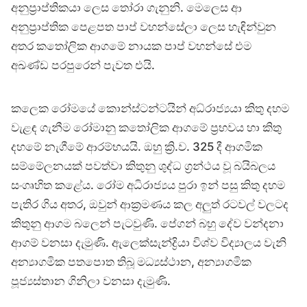
අනුප්‍රාප්තිකයා ලෙස තෝරා ගැනුනි. මෙලෙස ආ
අනුප්‍රාප්තික පෙළපත පාප් වහන්සේලා ලෙස හැඳින්වුන
අතර කතෝලික ආගමේ නායක පාප් වහන්සේ එම
අඛණ්ඩ පරපුරෙන් පැවත එයි.
කලෙක රෝමයේ කොන්ස්ටන්ටයින් අධ්රාජ්‍යයා කිතු දහම
වැළඳ ගැනීම රෝමානු කතෝලික ආගමේ ප්‍රභවය හා කිතු
දහමේ නැගීමේ ආරම්භයයි. ඔහු ක්‍රි.ව. 325 දී ආගමික
සම්මේලනයක් පවත්වා කිතුනු ශුද්ධ ග්‍රන්ථය වූ බයිබලය
සංගෘහිත කළේය. රෝම අධිරාජ්‍යය පුරා ඉන් පසු කිතු දහම
පැතිර ගිය අතර, ඔවුන් ආක්‍රමණය කල අලුත් රටවල් වලටද
කිතුනු ආගම බලෙන් පැටවුණි. පේගන් බහු දේව වන්දනා
ආගම් වනසා දැමුණි. ඇලෙක්සැන්ද්‍රියා විශ්ව විද්‍යාලය වැනි
අන්‍යාගමික පතපොත තිබූ මධ්‍යස්ථාන, අන්‍යාගමික
පූජ්‍යස්තාන ගිනිලා වනසා දැමුණි.