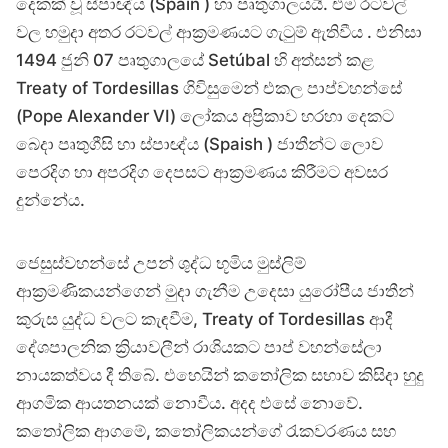
දෙකක් වූ ස්පාඥ්ය (Spain ) හා පෘතුගාලයයි. එම රටවල්
වල හමුදා අතර රටවල් ආක්‍රමණයට ගැටුම් ඇතිවීය . එනිසා
1494 ජුනි 07 පෘතුගාලයේ Setúbal හි අත්සන් කළ
Treaty of Tordesillas ගිවිසුමෙන් එකල පාප්වහන්සේ
(Pope Alexander VI) ලෝකය අප්‍රිකාව හරහා දෙකට
බෙදා පෘතුගීසි හා ස්පාඥ්ය (Spaish ) ජාතීන්ට ලොව
පෙරදිග හා අපරදිග දෙපසට ආක්‍රමණය කිරීමට අවසර
දුන්නේය.
ජෙසුස්වහන්සේ උපන් ශුද්ධ භූමිය මුස්ලිම්
ආක්‍රමණිකයන්ගෙන් මුදා ගැනීම උදෙසා යුරෝපීය ජාතීන්
කුරුස යුද්ධ වලට කැඳවීම, Treaty of Tordesillas ආදී
දේශපාලනික ක්‍රියාවලීන් රාශියකට පාප් වහන්සේලා
නායකත්වය දී තිබේ. එහෙයින් කතෝලික සභාව කිසිදා හුදු
ආගමික ආයතනයක් නොවීය. අදද එසේ නොවේ.
කතෝලික ආගමේ, කතෝලිකයන්ගේ රැකවරණය සහ