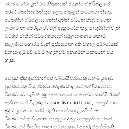
මෙම ටෝරා ග්‍රන්ථය කිතුනුවන් ඔවුන්ගේ බයිබලයේ
පරණ තෙස්තමේන්තුව ලෙස ඇතුළත් කරගෙන තිබේ.
අතෙකින් බයිබලයද අනිත් අතින් බයිනෙත්තුවද ගෙන
ලංකාව හා අපරදිග රටවල් ආක්‍රමණය කළ පෘතුගීසීන් වැනි
බටහිර ජාතීන් ස්වදේශිකයන් සමූලඝාතනය කොට
කැලණිය විහාරය වැනි පූජ්‍යස්ථාන අති විශාල ප්‍රමාණයක්
වනසා දැමුවේ මෙම ඉගැන්වීම් අනුගමනය කරමින් විය
හැක.
ජේසුස් ක්‍රිස්තුස්වහන්සේ රබ්බායිවරයෙකු එනම් යුදෙව්
පූජකයෙකු වීය. එතුමා තරුණ කාලයේ ඉන්දියාවට හා
ටිබෙටයට පැමිණ බුදු දහම ඉගෙන ගත බවට සාක්ෂි රැසක්
ඇති අතර ඒ පිළිබඳව Jesus lived in India , ජේසුස් නම්
බුද්ධ ශ්‍රාවකයාණෝ වැනි පොත්පත් ලියවී තිබේ.
ටිබෙටයේ ඇති ඉසානාත සූත්‍රය අනුව ජෙසුස්වහන්සේ
ටිබෙටයේ මියගිය ලාමා වරයෙකුගේ පුනරුත්පත්තියකි.