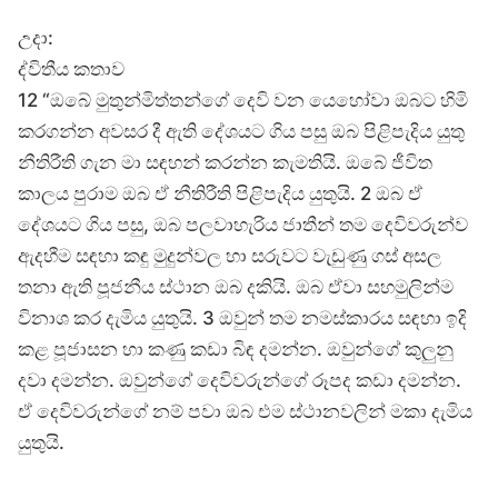
උදා:
ද්විතීය කතාව
12 “ඔබේ මුතුන්මිත්තන්ගේ දෙවි වන යෙහෝවා ඔබට හිමි
කරගන්න අවසර දී ඇති දේශයට ගිය පසු ඔබ පිළිපැදිය යුතු
නීතිරීති ගැන මා සඳහන් කරන්න කැමතියි. ඔබේ ජීවිත
කාලය පුරාම ඔබ ඒ නීතිරීති පිළිපැදිය යුතුයි. 2 ඔබ ඒ
දේශයට ගිය පසු, ඔබ පලවාහැරිය ජාතීන් තම දෙවිවරුන්ව
ඇදහීම සඳහා කඳු මුදුන්වල හා සරුවට වැඩුණු ගස් අසල
තනා ඇති පූජනීය ස්ථාන ඔබ දකියි. ඔබ ඒවා සහමුලින්ම
විනාශ කර දැමිය යුතුයි. 3 ඔවුන් තම නමස්කාරය සඳහා ඉදි
කළ පූජාසන හා කණු කඩා බිඳ දමන්න. ඔවුන්ගේ කුලුනු
දවා දමන්න. ඔවුන්ගේ දෙවිවරුන්ගේ රූපද කඩා දමන්න.
ඒ දෙවිවරුන්ගේ නම් පවා ඔබ එම ස්ථානවලින් මකා දැමිය
යුතුයි.