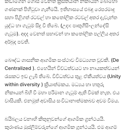
කඩාගෙන ගොස් වෙනත් ක්‍රිස්තියානි නිකායන් බොහෝ
ගණනක් පිහිටුවා ගැනීමයි. ඉතිහාසයේ එබඳු රෙපරමාදු
සභා පිළිගත් රටවල් හා කතෝලික රටවල් අතර දැවැන්ත
යුද්ධ හා ගැටුම් සිදු වී තිබේ. (උදා: පෘතුගීසි-ලන්දේසි
ගැටුම). අදද වෙනත් සභාවන් හා කතෝලික පල්ලිය අතර
අර්බුද පවතී.
බෞද්ධ ශාසනික ආගමික සංස්ථාව විමධ්‍යගත වූවකි. (De
Centralized ). එහෙයින් විව්ධත්වයට හා නායකත්වයන්
රැසකට ඉඩ ලැබී තිබේ. විවිධත්වය තුළ ඒකීයත්වය (Unity
within diversity ) ක්‍රියාත්මකය. මධ්‍යය හා හතුරු
නිකායන් බිහි වී මහා පරිමාන ගැටුම් ඇති වීමක් නැත. එය
වාසියකි. එනමුත් අවාසිය සංවිධානාත්මකබව අවම වීමය.
බයිබලය වනාහි කිතුනුවන්ගේ ආගමික ග්‍රන්ථයයි.
කුරාණය මුස්ලිම්වරුන්ගේ ආගමික ග්‍රන්ථයයි. එම ආගම්