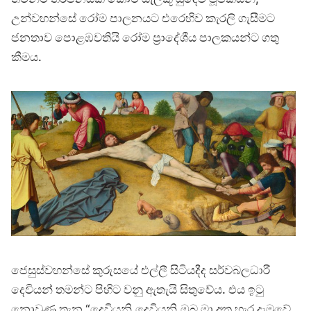
උන්වහන්සේ රෝම පාලනයට එරෙහිව කැරලි ගැසීමට
ජනතාව පොළඹවතියි රෝම ප්‍රාදේශීය පාලකයන්ට ගතු
කීමය.
ජෙසුස්වහන්සේ කුරුසයේ එල්ලී සිටියදීද සර්වබලධාරී
දෙවියන් තමන්ට පිහිට වනු ඇතැයි සිතුවේය. එය ඉටු
නොවුණු තැන “දෙවියනි,දෙවියනි,ඔබ මා අත හැර දැමුවේ