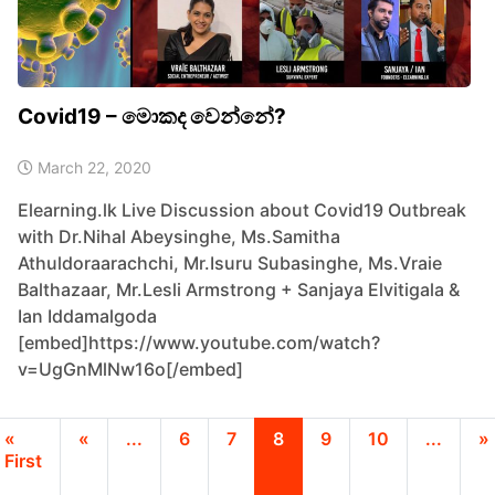
Covid19 – මොකද වෙන්නේ?
March 22, 2020
Elearning.lk Live Discussion about Covid19 Outbreak
with Dr.Nihal Abeysinghe, Ms.Samitha
Athuldoraarachchi, Mr.Isuru Subasinghe, Ms.Vraie
Balthazaar, Mr.Lesli Armstrong + Sanjaya Elvitigala &
Ian Iddamalgoda
[embed]https://www.youtube.com/watch?
v=UgGnMlNw16o[/embed]
«
«
...
6
7
8
9
10
...
»
First