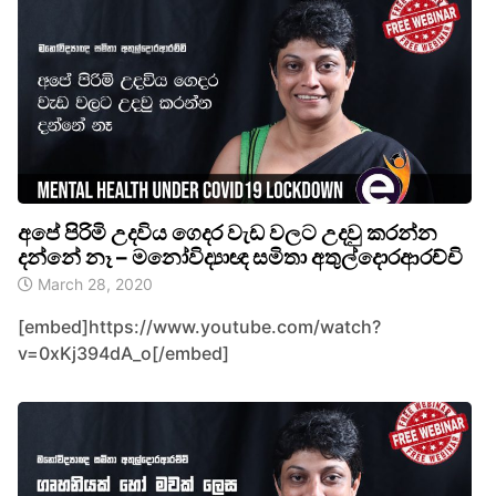
අපේ පිරිමි උදවිය ගෙදර වැඩ වලට උදවු කරන්න
දන්නේ නෑ – මනෝවිද්‍යාඥ සමිතා අතුල්දොරආරච්චි
March 28, 2020
[embed]https://www.youtube.com/watch?
v=0xKj394dA_o[/embed]