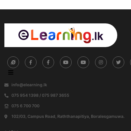
info@elearning.lk
075 954 1398 / 075 987 3655
075 6 700 700
102/03, Campus Road, Raththanapitiya, Boralesgamuwa.