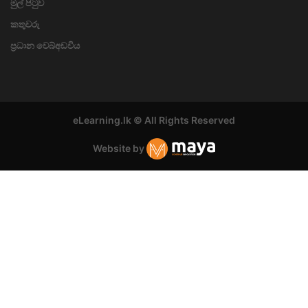
මුල් පිටුව
කතුවරු
ප්‍රධාන වෙබ්අඩවිය
eLearning.lk © All Rights Reserved
Website by