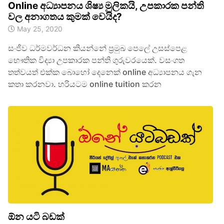
Online අධ්‍යාපනය ශිෂ්‍ය මුලිකයි, උපකාරක පන්ති
වල අනාගතය කුමක් වෙයිද?
May 25, 2020
සංජීව ධර්මවර්ධන කියන්නේ ප්‍රමුඛ පෙලේ උසස්පෙළ
භෞතික විද්‍යා උපකාරක පන්ති ගුරුවරයෙක්. වසංගත
තත්වයත් එක්ක බොහෝ දෙනෙක් online අධ්‍යාපනය ගැන
කතා කරනවා. හරියටම online tuition කරන
ඕන යටි බඩක්