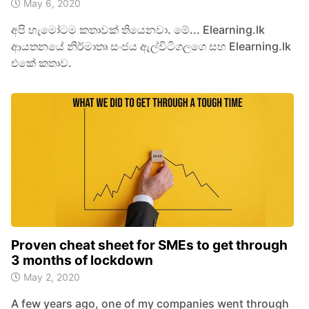
May 6, 2020
අපි හැමෝටම කතාවක් තියෙනවා. මේ... Elearning.lk
ආයතනයේ නිර්මාතෘ සංජය ඇල්විටිගලගෙ සහ Elearning.lk
එකේ කතාව.
Proven cheat sheet for SMEs to get through
3 months of lockdown
May 2, 2020
A few years ago, one of my companies went through