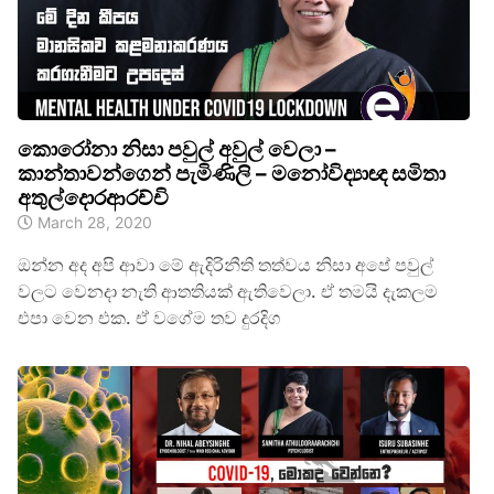
කොරෝනා නිසා පවුල් අවුල් වෙලා –
කාන්තාවන්ගෙන් පැමිණිලි – මනෝවිද්‍යාඥ සමිතා
අතුල්දොරආරච්චි
March 28, 2020
ඔන්න අද අපි ආවා මේ ඇදිරිනීති තත්වය නිසා අපේ පවුල්
වලට වෙනදා නැති ආතතියක් ඇතිවෙලා. ඒ තමයි දැකලම
එපා වෙන එක. ඒ වගේම තව දුරදිග