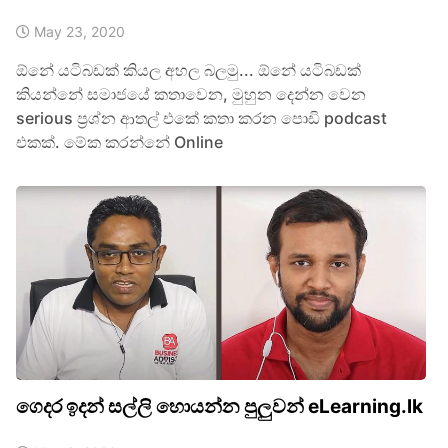
May 23, 2020
ඕනේ යටිබඩක් කියල අහල බලමු... ඕනේ යටිබඩක්
කියන්නේ සමාජයේ කතාවෙන, මුහුන දෙන්න වෙන
serious ප්‍රශ්න ආතල් එකේ කතා කරන පොඩි podcast
එකක්. මේක කරන්නේ Online
ගෙදර ඉදන් සල්ලි හොයන්න පුලුවන් eLearning.lk