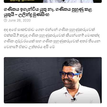
ගණිතය ඉගැන්විය යුතු නෑ. ගණිතය පුහුණු කළ
යුතුයි – ලලින්ද්‍ර මුණසිංහ
June 26, 2020
අද අපේ සාකච්ඡාව ගෙන එන්නේ ගණිත පුහුණුකරුවෙක්
එක්කයි.? කවුද ගණිත පුහුණුකරුවෙක් කියන්නෙ? මොකක්ද
ගණිත ගුරුවරයෙක් සහ ගණිත පුහුණුකරුවෙක් අතර තියෙන
වෙනස? ඒකට උත්තරය අපි මේ