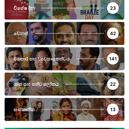
විශේෂ දින
23
වෙනත්
42
ව්‍යාපාර සහ ව්‍යවසායකත්වය
141
ශාක සහ සත්ව ලෝකය
22
සංස්කෘතික
13