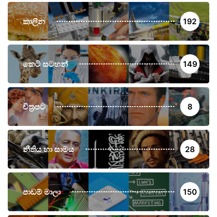
කාලීන
192
කෙටි සටහන්
149
චිත්‍රපට
8
නීතිය හා සාමය
28
පාඩම් මාලා
150