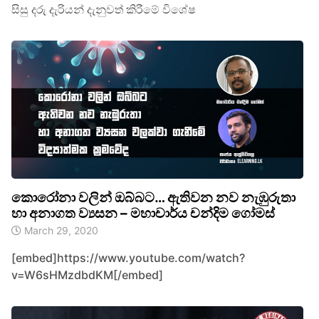
සිසු දරු දැරියන් දැනුවත් කිරීමේ විශේෂ
කොරෝනා වලින් ඔබ්බට… ඇතිවන නව නැඹුරුතා
හා අනාගත ව්‍යසන – මහාචාර්ය චන්දිම ගෝමස්
March 29, 2020
[embed]https://www.youtube.com/watch?
v=W6sHMzdbdKM[/embed]