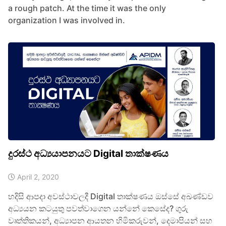
a rough patch. At the time it was the only
organization I was involved in.
දුරස්ථ අධ්‍යයාපනයට Digital තාක්ෂණය
April 2, 2020
හදිසි ආපදා අවස්ථාවලදී Digital තාක්ෂණය ඔස්සේ අඛණ්ඩව
අධ්‍යයන කටයුතු පවත්වාගෙන යන්නේ කෙසේද? ගුරු
වෘත්තිකයන්, අධ්‍යාපන ආයතන හිමිකරුවන්, දෙමාපියන් සහ