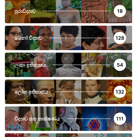
පුරාවිද්‍යාව
18
මනෝ විද්‍යාව
128
ලංකා ඉතිහාසය
54
ලෝක ඉතිහාසය
132
විද්‍යාව සහ තාක්ෂණය
111