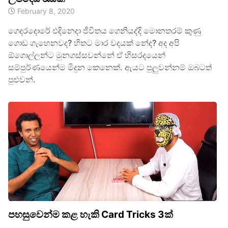
February 8, 2020
ගෙදරදොරේ එදිනෙදා ජීවිතය ගෙනියද්දි මොනතරම් කුණු
ගොඩ ගැහෙනවද? හිතට මාර වදයක් නේද? අද අපි
ඕගොල්ලන්ට මුනගස්සවන්නේ ඒ හිසරදයෙන්
සම්පුර්ණයෙන්ම මිදුන කෙනෙක්. ඇයට පුලුවන්නම් ඔබටත්
පුළුවන්.
පහසුවෙන්ම කළ හැකි Card Tricks 3ක්