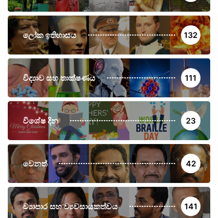
ලෝක ඉතිහාසය
132
විද්‍යාව සහ තාක්ෂණය
111
විශේෂ දින
23
වෙනත්
42
ව්‍යාපාර සහ ව්‍යවසායකත්වය
141