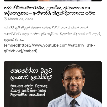
නව නිර්මාණකරණය, උපාධිය, අධ්‍යාපනය හා
දේශපාලනය – ඉංජිනේරු තිලක් දිසානායක සමග
March 20, 2020
මෙහිදී අපි තිලක් මහතා සමහ විවිධ අංශ ඔස්සේ අපේ
සාකච්චාව ගලා යන්න ඉඩ හැරියා. බලන්න ඔහුගේ මේ අපුරු
අදහස් දිහා...
[embed]https://www.youtube.com/watch?v=B1R-
qPeVhvw[/embed]