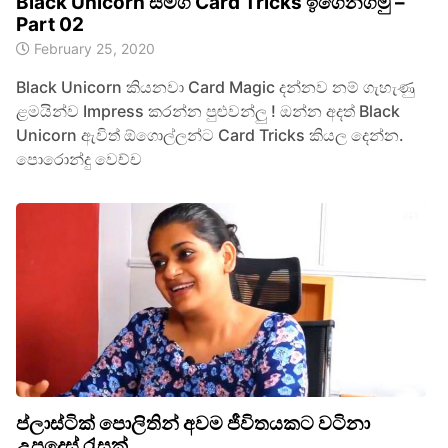
Black Unicorn සමග Card Tricks ඉගෙනගමු –
Part 02
February 25, 2020
Black Unicorn කියනවා Card Magic දන්නව නම් ගැහැණු
ළමයින්ව Impress කරන්න පුළුවන්ලු ! ඔන්න අදත් Black
Unicorn ඇවිත් ඕගොල්ලන්ට Card Tricks කියල දෙන්න.
පොරොන්දු වෙච්ච
ප්ලාස්ටික් පොලිතින් අවම ජීවිතයකට වටිනා
උපදෙස් රැසක්