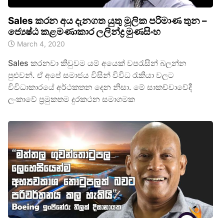
Sales කරන අය දැනගත යුතු මූලික පරිමාණ තුන –
ජ්‍යෙෂ්ඨ කළමණාකාර ලලින්ද්‍ර මුණසිංහ
March 4, 2020
Sales කරනවා කිවුවම යම් අයෙක් වපරැසින් බලන්න
පුළුවන්. ඒ අපේ සමාජය විසින් විවිධ රැකියා වලට
විවිධාකාරයේ අර්ථකතන දෙන නිසා. මේ සාකච්චාවේදී
ලංකාවේ ප්‍රමුකතම දුරකථන සමාගමක