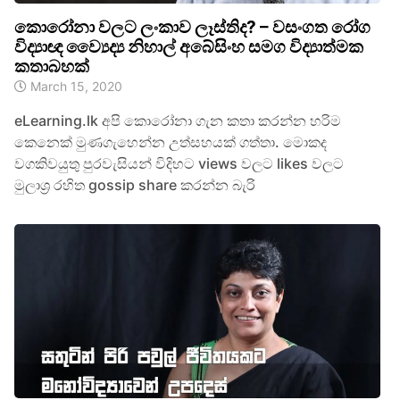
කොරෝනා වලට ලංකාව ලෑස්තිද? – වසංගත රෝග
විද්‍යාඥ ව්‍යෛද්‍ය නිහාල් අබේසිංහ සමග විද්‍යාත්මක
කතාබහක්
March 15, 2020
eLearning.lk අපි කොරෝනා ගැන කතා කරන්න හරිම
කෙනෙක් මුණගැහෙන්න උත්සහයක් ගත්තා. මොකද
වගකිවයුතු පුරවැසියන් විදිහට views වලට likes වලට
මුලාශ්‍ර රහිත gossip share කරන්න බැරි