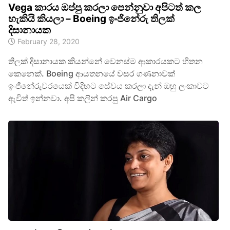
Vega කාරය ඔප්පු කරලා පෙන්නුවා අපිටත් කල
හැකියි කියලා – Boeing ඉංජිනේරු තිලක්
දිසානායක
February 28, 2020
තිලක් දිසානායක කියන්නේ වෙනස්ම ආකාරයකට හිතන
කෙනෙක්. Boeing ආයතනයේ වසර ගණනාවක්
ඉංජිනේරුවරයෙක් විදිහට සේවය කරලා දැන් ඔහු ලංකාවට
ඇවිත් ඉන්නවා. අපි කලින් කරපු Air Cargo