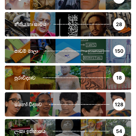
නීතිය හා සාමය
28
පාඩම් මාලා
150
පුරාවිද්‍යාව
18
මනෝ විද්‍යාව
128
ලංකා ඉතිහාසය
54