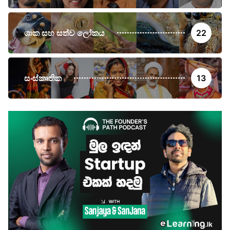
ශාක සහ සත්ව ලෝකය
22
සංස්කෘතික
13