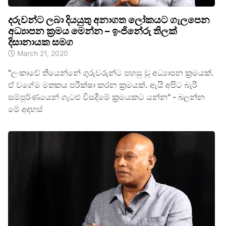
දරුවන්ට ලබා දියයුතු අනාගත ලෝකයට ගැලපෙන
අධ්‍යාපන ක්‍රමය මෙන්න – ඉංජිනේරු තිලක්
දිසානායක සමග
March 21, 2020
"ලංකාවේ තියෙන්නේ ගුරුවරුන්ට පහසු වූ අධ්‍යාපන ක්‍රමයක්.
ඒ වගේම මතකය පරීක්ෂා කරන ක්‍රමයක්. ඇයි අපිට බැරි
සම්පුර්ණයෙන් ගැටළු විසදීමේ ක්‍රමයකට යන්න" - බලන්න
මේ අදහස්