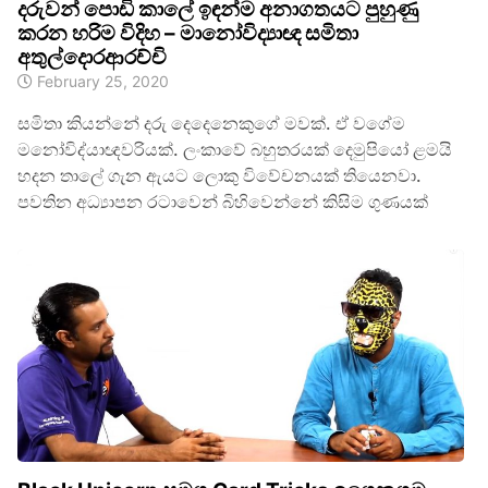
දරුවන් පොඩි කාලේ ඉඳන්ම අනාගතයට පුහුණු
කරන හරිම විදිහ – මානෝවිද්‍යාඥ සමිතා
අතුල්දොරආරච්චි
February 25, 2020
සමිතා කියන්නේ දරු දෙදෙනෙකුගේ මවක්. ඒ වගේම
මනෝවිද්යාඥවරියක්. ලංකාවේ බහුතරයක් දෙමුපියෝ ළමයි
හදන තාලේ ගැන ඇයට ලොකු විවේචනයක් තියෙනවා.
පවතින අධ්‍යාපන රටාවෙන් බිහිවෙන්නේ කිසිම ගුණයක්