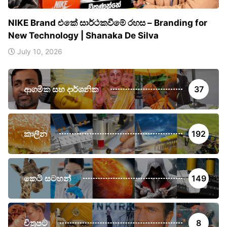
NIKE Brand එකේ සාර්ථකවීමේ රහස – Branding for
New Technology | Shanaka De Silva
July 10, 2026
ආගමික සහ දාර්ශනික
37
කාලීන
192
කෙටි සටහන්
149
චිත්‍රපට
8