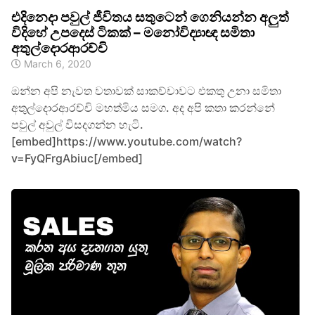
එදිනෙදා පවුල් ජීවිතය සතුටෙන් ගෙනියන්න අලුත්
විදිහේ උපදෙස් ටිකක් – මනෝවිද්‍යාඥ සමිතා
අතුල්දොරආරච්චි
March 6, 2020
ඔන්න අපි නැවත වතාවක් සාකච්චාවට එකතු උනා සමිතා
අතුල්දොරආරච්චි මහත්මිය සමග. අද අපි කතා කරන්නේ
පවුල් අවුල් විසදගන්න හැටි.
[embed]https://www.youtube.com/watch?
v=FyQFrgAbiuc[/embed]