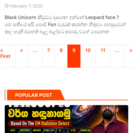
February 7, 2020
Black Unicorn කිවුවට දාගෙන ඉන්නේ Leopard face ?
මේ සතියේ අපි පොඩි Fun වැඩක් කරන්න හිතුවා. පහසුවෙන්
කල හැකි එහෙත් බැලූ බැල්මට අමාරු වගේ පෙනෙන
«
«
...
7
8
9
10
11
...
»
First
POPULAR POST