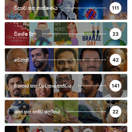
විද්‍යාව සහ තාක්ෂණය
111
විශේෂ දින
23
වෙනත්
42
ව්‍යාපාර සහ ව්‍යවසායකත්වය
141
ශාක සහ සත්ව ලෝකය
22