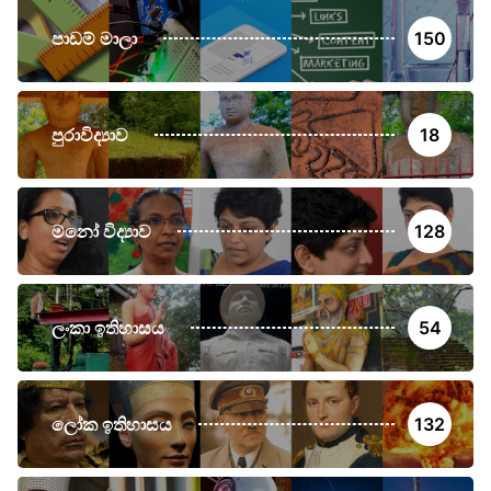
පාඩම් මාලා
150
පුරාවිද්‍යාව
18
මනෝ විද්‍යාව
128
ලංකා ඉතිහාසය
54
ලෝක ඉතිහාසය
132