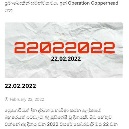
ප්‍රමාණයකින් සමන්විත විය. ඉන් Operation Copperhead
යනු
22.02.2022
February 22, 2022
ග්‍රෙගෝරියන් දින දර්ශනය භාවිතා කරන ලෝකයේ
බහුතරයක් රටවලට අද සුවිශේෂී වූ දිනයකි. මීට හේතුව
වන්නේ අද දිනය වන 2022 වසරේ පෙබරවාරි මස 22 වන