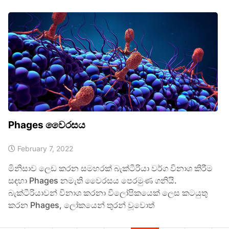
Phages වෛරසය
February 7, 2022
මිනිසාව ලෙඩ කරන සමහරක් බැක්ටීරියා වර්ග විනාශ කිරීම
සඳහා Phages නමැති වෛරසය පෙරමුණ ගනියි.
බැක්ටීරියාවන් විනාශ කරනා විලෝපිකයෙක් ලෙස කටයුතු
කරන Phages, ලෝකයෙන් තුරන් වූවොත්