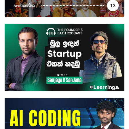
සංස්කෘතික
13