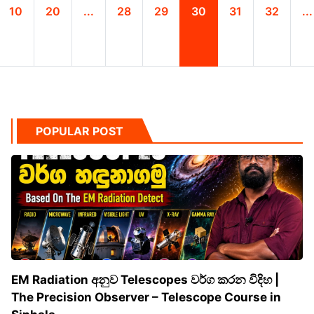
10
20
...
28
29
30
31
32
...
POPULAR POST
EM Radiation අනුව Telescopes වර්ග කරන විදිහ |
The Precision Observer – Telescope Course in