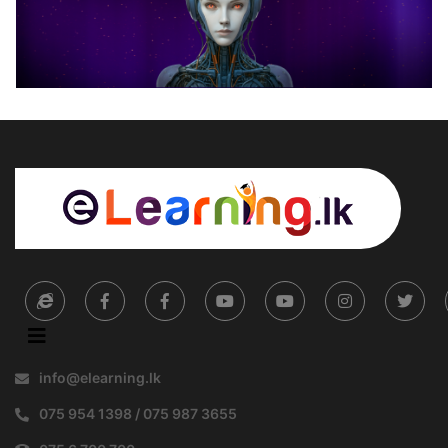
info@elearning.lk
075 954 1398 / 075 987 3655