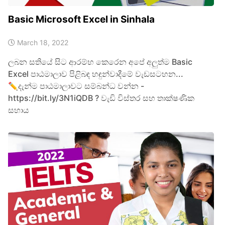
Basic Microsoft Excel in Sinhala
March 18, 2022
ලබන සතියේ සිට ආරම්භ කෙරෙන අපේ අලුත්ම Basic
Excel පාඨමාලාව පිළිබඳ හඳුන්වාදීමේ වැඩසටහන...
✏️දැන්ම පාඨමාලාවට සම්බන්ධ වන්න -
https://bit.ly/3N1iQDB ? වැඩි විස්තර සහ තාක්ෂණික
සහාය