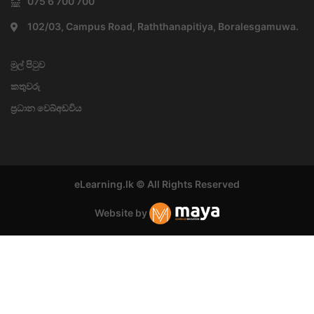
075 6 700 700
102/03, Campus Road, Raththanapitiya, Boralesgamuwa.
මුල් පිටුව
කතුවරු
ප්‍රධාන වෙබ්අඩවිය
eLearning.lk © All Rights Reserved
Website by