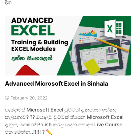
දින
Advanced Microsoft Excel in Sinhala
February 20, 2022
හැමදාමත් Microsoft Excel චුට්ටක් දැනගෙන ඉන්නද
කල්පනාව? ?? ඔයාලට චුට්ටක් තියෙන Microsoft Excel
දැනුම, ගොඩක් Polish කරලා දෙන හොඳම Live Course
එක මෙන්න..!!!!! ? ✏️