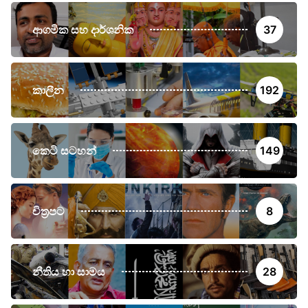
ආගමික සහ දාර්ශනික
37
කාලීන
192
කෙටි සටහන්
149
චිත්‍රපට
8
නීතිය හා සාමය
28