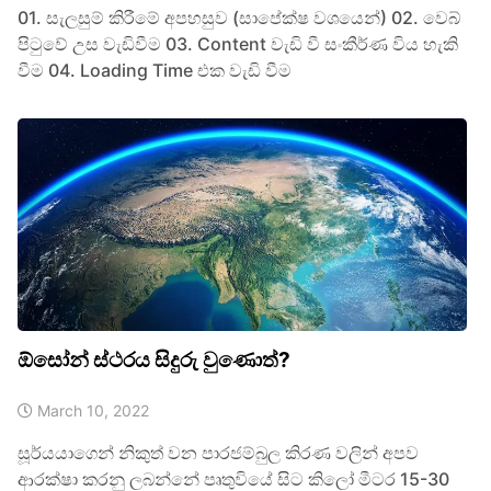
01. සැලසුම් කිරීමේ අපහසුව (සාපේක්ෂ වශයෙන්) 02. වෙබ්
පිටුවේ උස වැඩිවීම 03. Content වැඩි වී සංකීර්ණ විය හැකි
වීම 04. Loading Time එක වැඩි වීම
ඕසෝන් ස්ථරය සිදුරු වුණොත්?
March 10, 2022
සූර්යයාගෙන් නිකුත් වන පාරජම්බුල කිරණ වලින් අපව
ආරක්ෂා කරනු ලබන්නේ පෘතුවියේ සිට කිලෝ මීටර 15-30