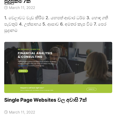
සුදුසුකම් 7ක්
March 11, 2022
1. වෙලාවට වැඩ කිරීම 2. යහපත් ආචාර ධර්ම 3. හොඳ ගති
පැවතුම් 4. උත්සාහය 5. ආසාව 6. අමතර කැප වීම 7. පෙර
සූදානම
Single Page Websites වල අවාසි 7ක්
March 11, 2022