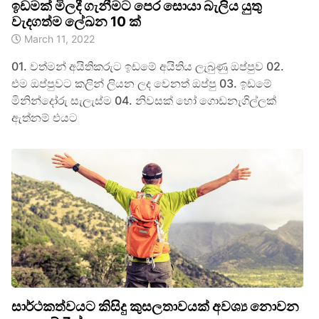
ඉඩමක් මිලදී ගැනීමට පෙර සොයා බැලිය යුතු
වැදගත්ම ලේඛන 10 ක්
March 11, 2022
01. වත්මන් අයිතිකරුට ඉඩමේ අයිතිය ලැබුණු ඔප්පුව 02.
එම ඔප්පුවට කලින් ලියන ලද වෙනත් ඔප්පු 03. ඉඩමේ
මිනින්දෝරු සැලැස්ම 04. නිවසක් හෝ ගොඩනැගිල්ලක්
ඇත්නම් එයට
සාර්ථකත්වයට කිසිදු කුසලතාවයක් අවශ්‍ය නොවන