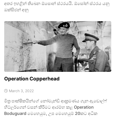
අතර ඉහළින් තිඛෙන ඕසොන් ස්ථරයයි. ඕසෝන් ස්ථරය යනු
ඔක්සිජන් අනු
Operation Copperhead
March 3, 2022
මිත්‍ර පාක්ෂිකයින්ගේ නෝමෑන්ඩි ආක්‍රමණය ගැන ඇඩොල්ෆ්
හිට්ලර්ගෙන් වසන් කිරීමට ආරම්භ කළ Operation
Boduguard මෙහෙයුම, උප මෙහෙයුම් 20කට අධික