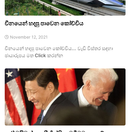
චීනයෙන් හදපු පාවෙන කෝච්චිය
November 12, 2021
චීනයෙන් හදපු පාවෙන කෝච්චිය... වැඩි විස්තර සඳහා
ඡායාරූපය මත Click කරන්න