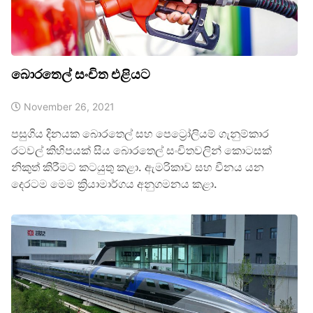
බොරතෙල් සංචිත එළියට
November 26, 2021
පසුගිය දිනයක බොරතෙල් සහ පෙට්‍රෝලියම් ගැනුම්කාර
රටවල් කිහිපයක් සිය බොරතෙල් සංචිතවලින් කොටසක්
නිකුත් කිරීමට කටයුතු කළා. ඇමරිකාව සහ චීනය යන
දෙරටම මෙම ක්‍රියාමාර්ගය අනුගමනය කළා.