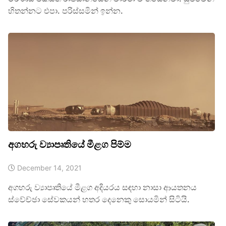
හිතන්නට එපා. පරිස්සමින් ඉන්න.
අගහරු ව්‍යාපෘතියේ මීළග පිම්ම
December 14, 2021
අගහරු ව්‍යාපෘතියේ මීළග අදියරය සඳහා නාසා ආයතනය
ස්වේච්ඡා සේවකයන් හතර දෙනෙකු සොයමින් සිටියි.