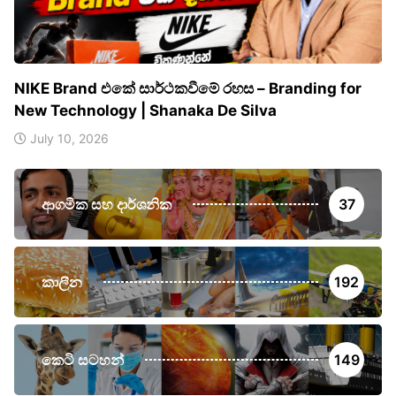
NIKE Brand එකේ සාර්ථකවීමේ රහස – Branding for
New Technology | Shanaka De Silva
July 10, 2026
ආගමික සහ දාර්ශනික
37
කාලීන
192
කෙටි සටහන්
149