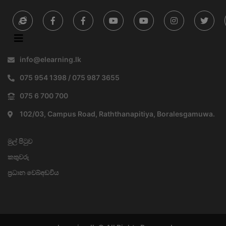
info@elearning.lk
075 954 1398 / 075 987 3655
075 6 700 700
102/03, Campus Road, Raththanapitiya, Boralesgamuwa.
මුල් පිටුව
කතුවරු
ප්‍රධාන වෙබ්අඩවිය