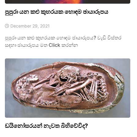
පුපුරා යන කළු කුහරයක හොඳම ඡායාරූපය
December 29, 2021
පුපුරා යන කළු කුහරයක හොඳම ඡායාරූපය? වැඩි විස්තර
සඳහා ඡායාරූපය මත Click කරන්න
ඩයිනෝසරයන් නැවත බිහිවේවිද?