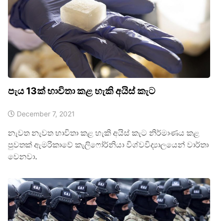
පැය 13ක් භාවිතා කළ හැකි අයිස් කැට
December 7, 2021
නැවත නැවත භාවිතා කළ හැකි අයිස් කැට නිර්මාණය කළ
පුවතක් ඇමරිකාවේ කැලිෆෝර්නියා විශ්වවිද්‍යාලයෙන් වාර්තා
වෙනවා.