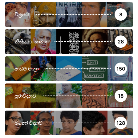
චිත්‍රපට
8
නීතිය හා සාමය
28
පාඩම් මාලා
150
පුරාවිද්‍යාව
18
මනෝ විද්‍යාව
128