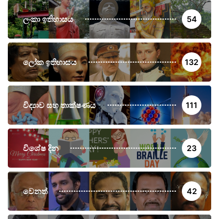
ලංකා ඉතිහාසය
54
ලෝක ඉතිහාසය
132
විද්‍යාව සහ තාක්ෂණය
111
විශේෂ දින
23
වෙනත්
42