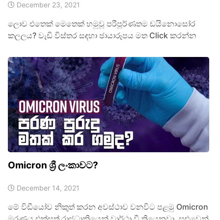
December 23, 2021
ලොව එතෙක් මෙතෙක් හමුවූ පරීපූර්ණතම ඩයිනොසෝර
කලලය? වැඩි විස්තර සඳහා ඡායාරූපය මත Click කරන්න
Omicron ශ්‍රී ලංකාවට?
December 14, 2021
මේ විඩීයෝව නිකුත් කරන අවස්ථාව වනවිට පළමු Omicron
මරණය එක්සත් රාජධානියෙන් වාර්ථා වී තියෙනවා. සුළුවෙන්