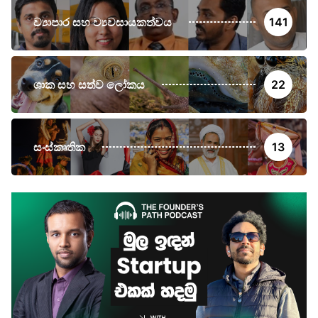
ව්‍යාපාර සහ ව්‍යවසායකත්වය
141
ශාක සහ සත්ව ලෝකය
22
සංස්කෘතික
13