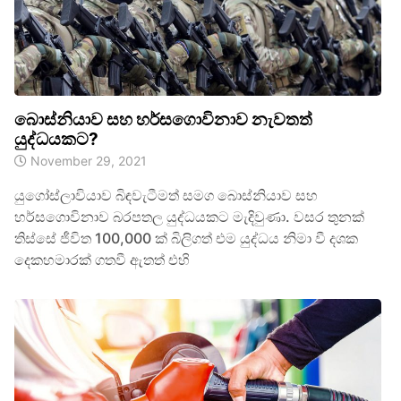
බොස්නියාව සහ හර්සගොවිනාව නැවතත්
යුද්ධයකට?
November 29, 2021
යුගෝස්ලාවියාව බිඳවැටීමත් සමග බොස්නියාව සහ
හර්සගොවිනාව බරපතල යුද්ධයකට මැදිවුණා. වසර තුනක්
තිස්සේ ජීවිත 100,000 ක් බිලිගත් එම යුද්ධය නිමා වී දශක
දෙකහමාරක් ගතවී ඇතත් එහි