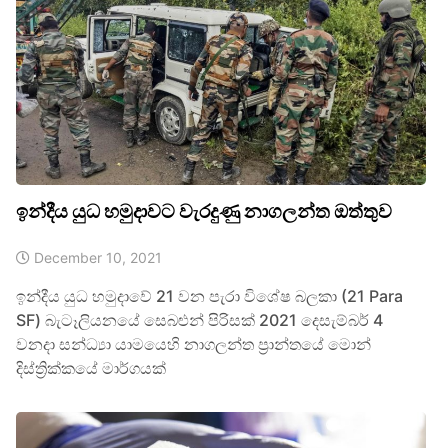
ඉන්දීය යුධ හමුදාවට වැරදුණු නාගලන්ත ඔත්තුව
December 10, 2021
ඉන්දීය යුධ හමුදාවේ 21 වන පැරා විශේෂ බලකා (21 Para
SF) බැටෑලියනයේ සෙබළුන් පිරිසක් 2021 දෙසැම්බර් 4
වනදා සන්ධ්‍යා යාමයෙහි නාගලන්ත ප්‍රාන්තයේ මොන්
දිස්ත්‍රික්කයේ මාර්ගයක්