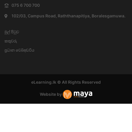
075 6 700 700
102/03, Campus Road, Raththanapitiya, Boralesgamuwa.
මුල් පිටුව
කතුවරු
ප්‍රධාන වෙබ්අඩවිය
eLearning.lk © All Rights Reserved
Website by