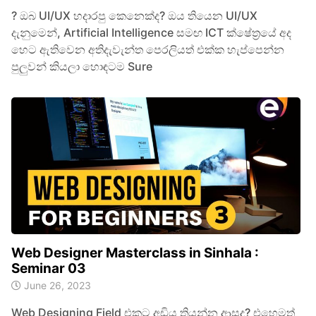
? ඔබ UI/UX හදාරපු කෙනෙක්ද? ඔය තියෙන UI/UX
දැනුමෙන්, Artificial Intelligence සමඟ ICT ක්ෂේත්‍රයේ අද
හෙට ඇතිවෙන අතිදැවැන්ත පෙරලියත් එක්ක හැප්පෙන්න
පුලුවන් කියලා හොඳටම Sure
Web Designer Masterclass in Sinhala :
Seminar 03
June 26, 2023
Web Designing Field එකට අඩිය තියන්න ආසද? එහෙමත්