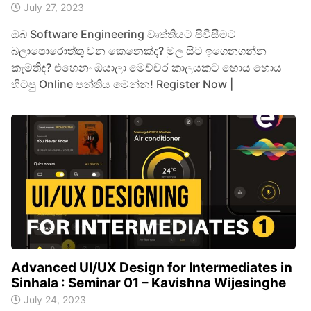
July 27, 2023
ඔබ Software Engineering වෘත්තියට පිවිසීමට
බලාපොරොත්තු වන කෙනෙක්ද? මුල සිට ඉගෙනගන්න
කැමතිද? එහෙනං ඔයාලා මෙච්චර කාලයකට හොය හොය
හිටපු Online පන්තිය මෙන්න! Register Now |
Advanced UI/UX Design for Intermediates in
Sinhala : Seminar 01 – Kavishna Wijesinghe
July 24, 2023