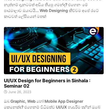
නැත්නම් දැනටමත් අඩිය තියපු ගමන්ද? එහෙනං මේ
පාඨමාලාව ඔයාටයි… Web Designing කිව්වම අපේ රටේ
කාටවත් ලේසියෙන් මතක්
UI/UX Design for Beginners in Sinhala :
Seminar 02
June 26, 2023
ඔබ Graphic, Web හෝ Mobile App Designer
කෙනෙක්ද? එහෙනම් විධිමත්ව UI/UX හැදෑරීම තුලින් ඔබේ