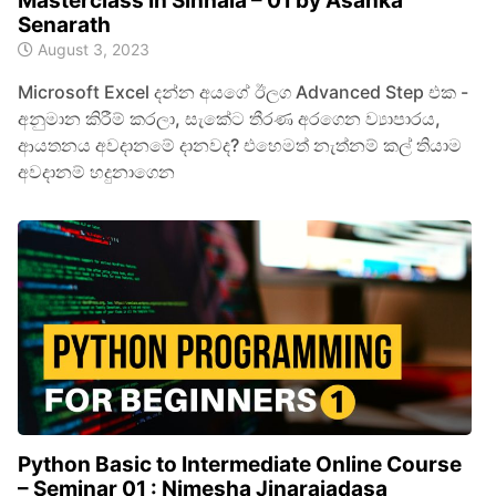
Masterclass In Sinhala – 01 by Asanka
Senarath
August 3, 2023
Microsoft Excel දන්න අයගේ ඊලග Advanced Step එක -
අනුමාන කිරීම් කරලා, සැකේට තීරණ අරගෙන ව්‍යාපාරය,
ආයතනය අවදානමේ දානවද? එහෙමත් නැත්නම් කල් තියාම
අවදානම් හදුනාගෙන
Python Basic to Intermediate Online Course
– Seminar 01 : Nimesha Jinarajadasa