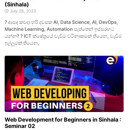
(Sinhala)
July 28, 2023
? ආසද කවදා හරි දවසක AI, Data Science, AI, DevOps,
Machine Learning, Automation පැත්තෙන් ඉස්සරහට
යන්න? ? ICT ක්ෂේත්‍රයේ වැඩිම වටිනාකමක් තියෙන, වැඩිම
ඉල්ලුමක් තියෙන,
Web Development for Beginners in Sinhala :
Seminar 02