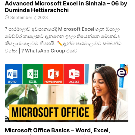
Advanced Microsoft Excel in Sinhala – 06 by
Duminda Hettiarachchi
September 7, 2023
? පාඨමාලාව අවසානයේදී Microsoft Excel ගැන ඔයාලා
මෙච්චර කාලෙකට දැනගෙන ඉදලා තියෙන්නෙ මොනවද
කියලා ඔයාලටම හිතෙයි. ✏️දැන්ම පාඨමාලාවට සම්බන්ධ
වන්න | ? WhatsApp Group එකට
Microsoft Office Basics – Word, Excel,