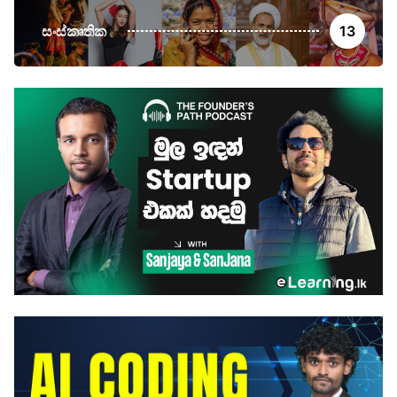
සංස්කෘතික
13