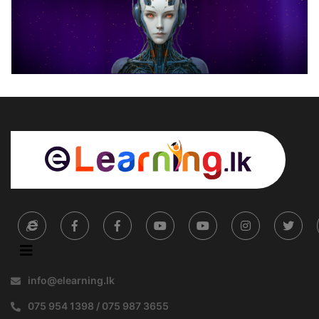
info@elearning.lk
075 954 1398 / 075 987 3655