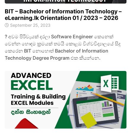
BIT – Bachelor of Information Technology –
eLearning.lk Orientation 01 / 2023 – 2026
September 25, 2023
? අවම පිරිවැයක් දරලා Software Engineer කෙනෙක්
වෙන්න හොඳම ක්‍රමයක් තමයි කොළඹ විශ්වවිද්‍යාලයේ සිදු
කෙරෙන BIT නොහොත් Bachelor of Information
Technology Degree Program එක කියන්නෙ.