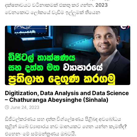
දක්ෂතාවයට වටිනාකමක් එකතු කර ගන්න. 2023
වෙනකොට ලෝකයේ වැඩිම ඉල්ලුමක් තියෙන
Digitization, Data Analysis and Data Science
– Chathuranga Abeysinghe (Sinhala)
June 24, 2023
ඩිජිටල්කරණය සහ දත්‍ත විශ්ලේෂණය පිළිබඳ අවබෝධය
තුළින් ඔබේ ව්‍යාපාරය නව මානයකට ගෙන යන්න කැමතිද?
එහෙනං මේ සම්මන්ත්‍රණය ඔබටයි.