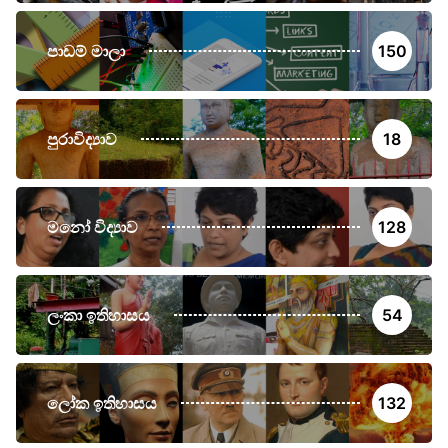
පාඩම් මාලා
150
පුරාවිද්‍යාව
18
මනෝ විද්‍යාව
128
ලංකා ඉතිහාසය
54
ලෝක ඉතිහාසය
132