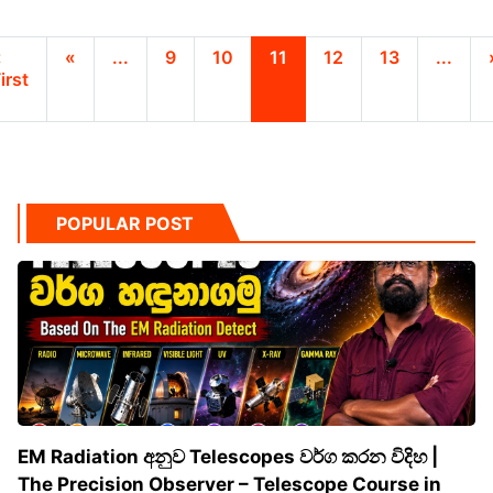
«
«
...
9
10
11
12
13
...
irst
POPULAR POST
EM Radiation අනුව Telescopes වර්ග කරන විදිහ |
The Precision Observer – Telescope Course in