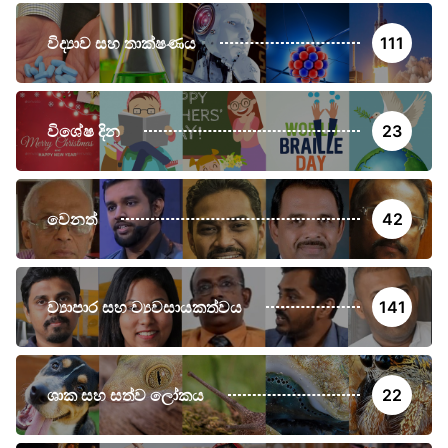
විද්‍යාව සහ තාක්ෂණය
111
විශේෂ දින
23
වෙනත්
42
ව්‍යාපාර සහ ව්‍යවසායකත්වය
141
ශාක සහ සත්ව ලෝකය
22