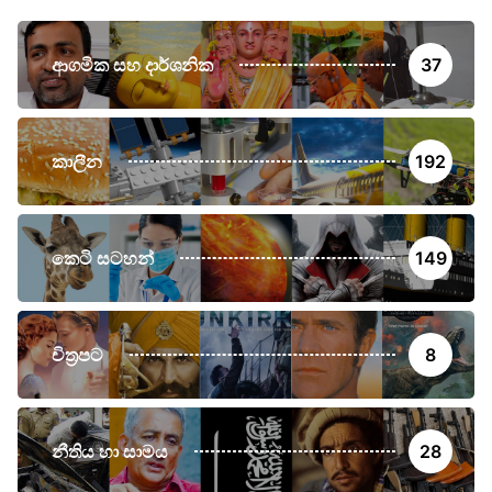
ආගමික සහ දාර්ශනික
37
කාලීන
192
කෙටි සටහන්
149
චිත්‍රපට
8
නීතිය හා සාමය
28