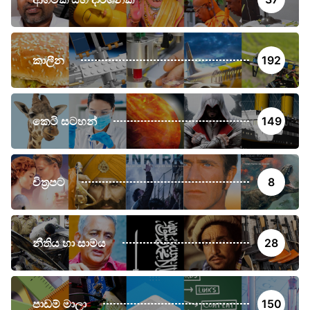
කාලීන
192
කෙටි සටහන්
149
චිත්‍රපට
8
නීතිය හා සාමය
28
පාඩම් මාලා
150