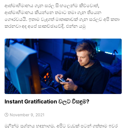
ආත්මාභිමානය ගැන සරල සිංහලෙන්ම කිව්වොත්,
ආත්මාභිමානය කියන්නෙ තමාට තමා ගැන තියෙන
ගෞරවයයි. ඉතාම වැදගත් මාතෘකාවක් ගැන සරලව අපි කතා
කරනවා අද අපේ සාකච්ඡාවේදි. එන්න යමු
Instant Gratification වලට විසඳුම?
November 9, 2021
මුලින්ම ප්‍රශ්නය හඳුනාගමු. අපිට වැඩක් පටන් ගත්තාම ඉවර