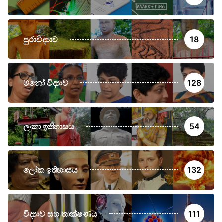
පුරාවිද්‍යාව
18
මනෝ විද්‍යාව
128
ලංකා ඉතිහාසය
54
ලෝක ඉතිහාසය
132
විද්‍යාව සහ තාක්ෂණය
111