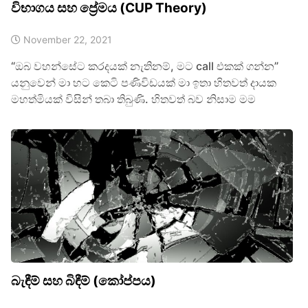
විභාගය සහ ප්‍රේමය (CUP Theory)
November 22, 2021
“ඔබ වහන්සේට කරදයක් නැතිනම්, මට call එකක් ගන්න”
යනුවෙන් මා හට කෙටි පණිවිඩයක් මා ඉතා හිතවත් දායක
මහත්මියක් විසින් තබා තිබුණි. හිතවත් බව නිසාම මම
බැඳීම් සහ බිඳීම් (කෝප්පය)