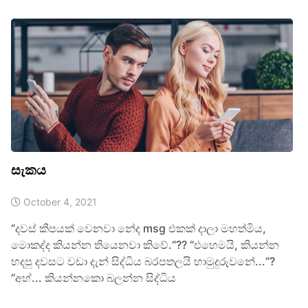
සැකය
October 4, 2021
“දවස් කීපයක් වෙනවා නේද msg එකක් දාලා මහත්මිය,
මොකද්ද කියන්න තියෙනවා කිවේ.“?? “එහෙමයි, කියන්න
හදපු දවසට වඩා දැන් සිද්ධිය බරපතලයි හාමුදුරුවනේ...“?
“අහ්... කියන්නකො බලන්න සිද්ධිය