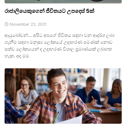
රාජාලියෙකුගෙන් ජීවිතයට උපදෙස් 5ක්
November 23, 2021
ආයුබෝවන්... අපිට අපගේ ජීවිතය සඳහා වන ආදර්ශ ලබා
ගැනීම සඳහා මනුෂ්‍ය ලෝකයේ උදාහරණ පමණක් නොව
සත්ව ලෝකයෙන් ද උදාහරණ විශාල ප්‍රමාණයක් ලබාගත
හැක. අද මම