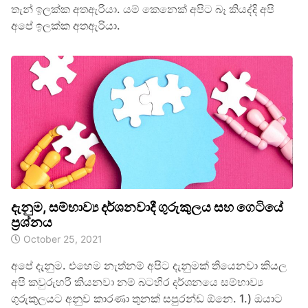
තැන් ඉලක්ක අතඇරියා. යම් කෙනෙක් අපිට බෑ කියද්දි අපි
අපේ ඉලක්ක අතඇරියා.
දැනුම, සම්භාව්‍ය දර්ශනවාදී ගුරුකුලය සහ ගෙටියේ
ප්‍රශ්නය
October 25, 2021
අපේ දැනුම. එහෙම නැත්නම් අපිට දැනුමක් තියෙනවා කියල
අපි කවුරුහරි කියනවා නම් බටහිර දර්ශනයෙ සම්භාව්‍ය
ගුරුකුලයට අනුව කාරණා තුනක් සපුරන්ඩ ඕනෙ. 1.) ඔයාට