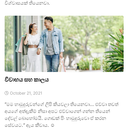
විශ්වාසයක් තියෙනවා.
විවාහය සහ කාලය
October 21, 2021
“මම හාමුදුරුවන්ගේ ලිපි කියවලා තියෙනවා... එව්වා තවත්
අයගේ අත්දැකීම් නිසා අපට එව්වාගෙන් ගන්න තියෙන්
දේවල් බොහෝමයි. ගොඩක් පිං හාමුදුරුවො ඒ කරන
සේවයට.“ ඇය කීවාය. ☺️