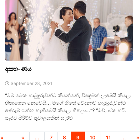
අසහ-ණය
September 28, 2021
“මම මේක හාමුදුරුවන්ට කියන්නේ, විසඳුමක් ලැබෙයි කියලා
හිතාගෙන නෙවෙයි... මගේ හිතේ වේදනාව හාමුදුරුවන්ට
තේරුම් ගන්න හැකිවෙයි කියලා හිතලා...“? “ඔව්, ඒක හරි.
සැරව පිරිච්ච තුවාලයකින් සැරව
«
«
...
7
8
9
10
11
...
»