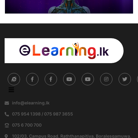
info@elearning.lk
075 954 1398 / 075 987 3655
075 6 700 700
102/03, Campus Road, Raththanapitiya, Boralesgamuwa.