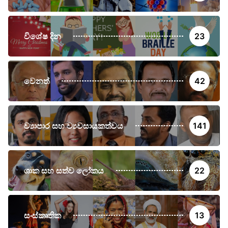
විශේෂ දින
23
වෙනත්
42
ව්‍යාපාර සහ ව්‍යවසායකත්වය
141
ශාක සහ සත්ව ලෝකය
22
සංස්කෘතික
13