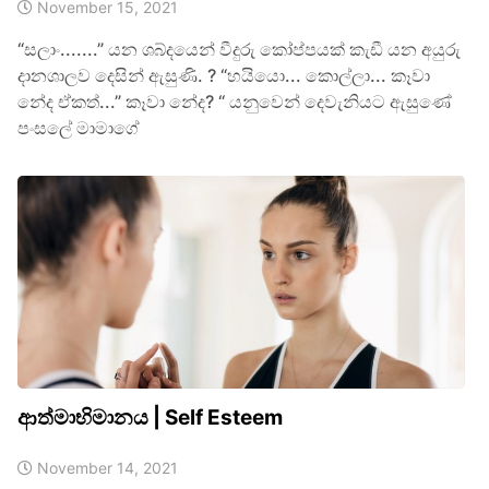
November 15, 2021
“සලාං.......” යන ශබ්දයෙන් වීදුරු කෝප්පයක් කැඩී යන අයුරු
දානශාලව දෙසින් ඇසුණි. ? “හයියො... කොල්ලා... කෑවා
නේද ඒකත්...” කෑවා නේද? “ යනුවෙන් දෙවැනියට ඇසුණේ
පංසලේ මාමාගේ
ආත්මාභිමානය | Self Esteem
November 14, 2021