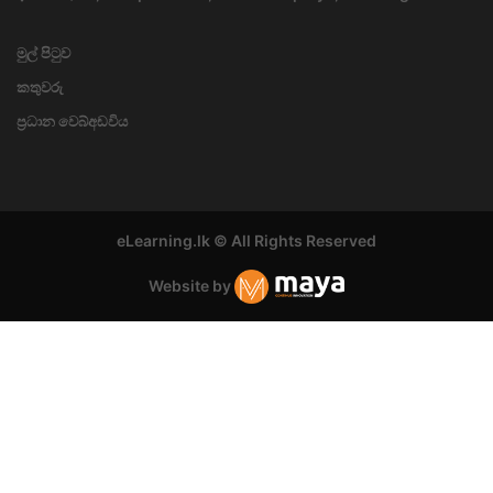
මුල් පිටුව
කතුවරු
ප්‍රධාන වෙබ්අඩවිය
eLearning.lk © All Rights Reserved
Website by