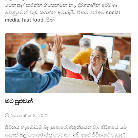
වෙනකල් කරන්න හිතෙන්නෙ නෑ. දීර්ගකාලීන අරමුණු
වෙනුවෙන් වැඩ කරන්න අමාරුයි. ඒකට හේතුව social
media, fast food, සීනි
මට පුළුවන්
November 8, 2021
ජීවිතය හැමෝටම බලාපොරොත්තු තියෙනවා. ජීවිතයේ යම්
දෙයක් බලාපොරොත්තු වෙනවා. අපි අපේ ජීවිතයේ වැටුණු